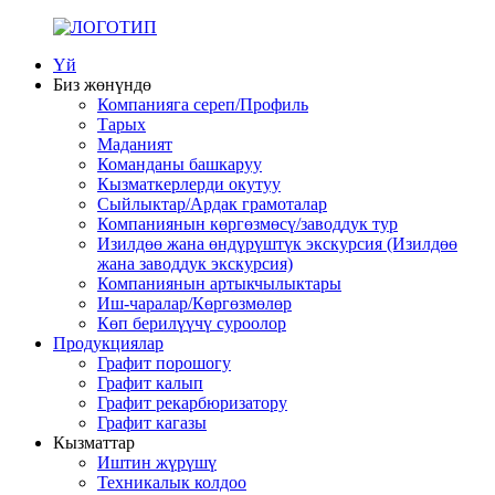
Үй
Биз жөнүндө
Компанияга сереп/Профиль
Тарых
Маданият
Команданы башкаруу
Кызматкерлерди окутуу
Сыйлыктар/Ардак грамоталар
Компаниянын көргөзмөсү/заводдук тур
Изилдөө жана өндүрүштүк экскурсия (Изилдөө
жана заводдук экскурсия)
Компаниянын артыкчылыктары
Иш-чаралар/Көргөзмөлөр
Көп берилүүчү суроолор
Продукциялар
Графит порошогу
Графит калып
Графит рекарбюризатору
Графит кагазы
Кызматтар
Иштин жүрүшү
Техникалык колдоо