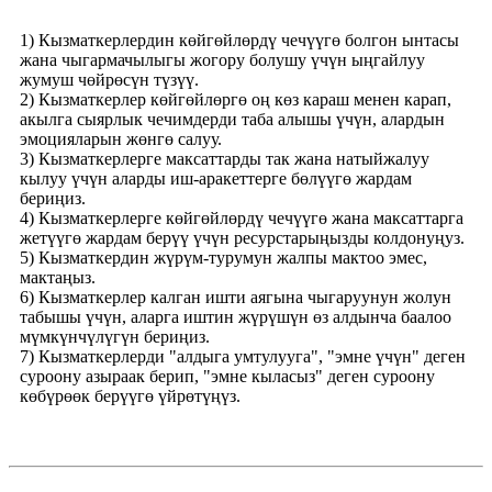
1) Кызматкерлердин көйгөйлөрдү чечүүгө болгон ынтасы
жана чыгармачылыгы жогору болушу үчүн ыңгайлуу
жумуш чөйрөсүн түзүү.
2) Кызматкерлер көйгөйлөргө оң көз караш менен карап,
акылга сыярлык чечимдерди таба алышы үчүн, алардын
эмоцияларын жөнгө салуу.
3) Кызматкерлерге максаттарды так жана натыйжалуу
кылуу үчүн аларды иш-аракеттерге бөлүүгө жардам
бериңиз.
4) Кызматкерлерге көйгөйлөрдү чечүүгө жана максаттарга
жетүүгө жардам берүү үчүн ресурстарыңызды колдонуңуз.
5) Кызматкердин жүрүм-турумун жалпы мактоо эмес,
мактаңыз.
6) Кызматкерлер калган ишти аягына чыгаруунун жолун
табышы үчүн, аларга иштин жүрүшүн өз алдынча баалоо
мүмкүнчүлүгүн бериңиз.
7) Кызматкерлерди "алдыга умтулууга", "эмне үчүн" деген
суроону азыраак берип, "эмне кыласыз" деген суроону
көбүрөөк берүүгө үйрөтүңүз.