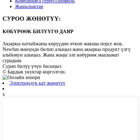
Компанияга сереп/Профиль
Жаңылыктар
СУРОО ЖӨНӨТҮҮ:
КӨБҮРӨӨК БИЛҮҮГӨ ДАЯР
Акыркы натыйжаны көрүүдөн өткөн жакшы нерсе жок.
Newfun жөнүндө билип алыңыз жана акыркы продукт үлгү
альбомун алыңыз. Жана жаңы эле көбүрөөк маалымат
сурадым.
Сурап ​​билүү үчүн басыңыз
© Бардык укуктар корголгон.
Электрондук кат жөнөтүү
x