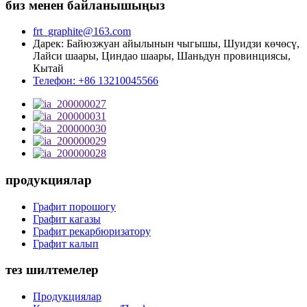
биз менен байланышыңыз
frt_graphite@163.com
Дарек: Байюзжуан айылынын чыгышы, Шуидзи көчөсү,
Лайси шаары, Циндао шаары, Шаньдун провинциясы,
Кытай
Телефон: +86 13210045566
продукциялар
Графит порошогу
Графит кагазы
Графит рекарбюризатору
Графит калып
тез шилтемелер
Продукциялар