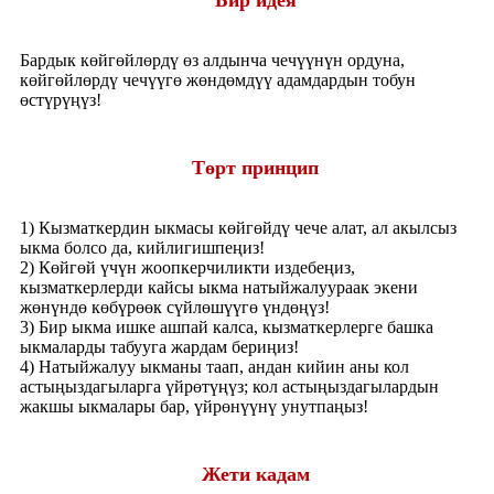
Бардык көйгөйлөрдү өз алдынча чечүүнүн ордуна,
көйгөйлөрдү чечүүгө жөндөмдүү адамдардын тобун
өстүрүңүз!
Төрт принцип
1) Кызматкердин ыкмасы көйгөйдү чече алат, ал акылсыз
ыкма болсо да, кийлигишпеңиз!
2) Көйгөй үчүн жоопкерчиликти издебеңиз,
кызматкерлерди кайсы ыкма натыйжалуураак экени
жөнүндө көбүрөөк сүйлөшүүгө үндөңүз!
3) Бир ыкма ишке ашпай калса, кызматкерлерге башка
ыкмаларды табууга жардам бериңиз!
4) Натыйжалуу ыкманы таап, андан кийин аны кол
астыңыздагыларга үйрөтүңүз; кол астыңыздагылардын
жакшы ыкмалары бар, үйрөнүүнү унутпаңыз!
Жети кадам