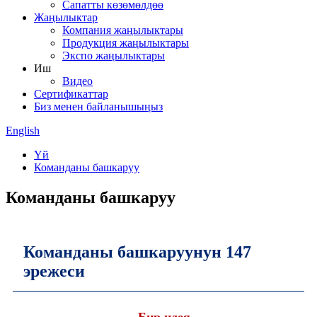
Сапатты көзөмөлдөө
Жаңылыктар
Компания жаңылыктары
Продукция жаңылыктары
Экспо жаңылыктары
Иш
Видео
Сертификаттар
Биз менен байланышыңыз
English
Үй
Команданы башкаруу
Команданы башкаруу
Команданы башкаруунун 147
эрежеси
Бир идея