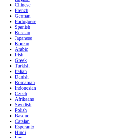
Chinese
French
German
Portuguese
Spanish
Russian
Japanese
Korean
Arabic
Irish
Greek
Turkish
Italian
Danish
Romanian
Indonesian
Czech
Afrikaans
Swedish
Polish
Basque
Catalan
Esperanto
Hindi
Lao