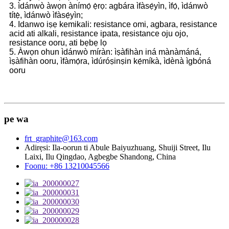
3. ìdánwò àwọn ànímọ́ ẹ̀rọ: agbára ìfàsẹ́yìn, ìfọ́, ìdánwò
títẹ̀, ìdánwò ìfàsẹ́yìn;
4. Idanwo iṣẹ kemikali: resistance omi, agbara, resistance
acid ati alkali, resistance ipata, resistance oju ojo,
resistance ooru, ati bẹbẹ lọ
5. Àwọn ohun ìdánwò míràn: ìṣàfihàn iná mànàmáná,
ìṣàfihàn ooru, ìfàmọ́ra, ìdúróṣinṣin kẹ́míkà, ìdènà ìgbóná
ooru
pe wa
frt_graphite@163.com
Adirẹsi: Ila-oorun ti Abule Baiyuzhuang, Shuiji Street, Ilu
Laixi, Ilu Qingdao, Agbegbe Shandong, China
Foonu: +86 13210045566