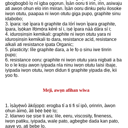
gbogbogbò lọ ní igba ọgọrun. Ìṣàn ooru ti irin, irin, asiwaju
ati awọn ohun elo irin miiran. Ìṣàn ooru dinku pẹlu ilosoke
iwọn otutu, paapaa ni iwọn otutu giga pupọ, graphite sinu
idabobo;
3. ìpara: iṣẹ́ ìpara ti graphite da lórí iwọn ìpara graphite,
ìpara, ìṣọ̀kan ìfọ́mọ́ra kéré sí i, iṣẹ́ ìpara náà dára sí i;
4. iduroṣinṣin kemikali: graphite ni iwọn otutu yara ni
iduroṣinṣin kemikali to dara, resistance acid, resistance
alkali ati resistance ipata Organic;
5. plasticity: líle graphite dara, a le fọ ọ sinu iwe tinrin
pupọ;
6. resistance ooru: graphite ni iwọn otutu yara nigbati a ba
lo o le koju awọn iyipada nla ninu iwọn otutu laisi ibajẹ,
iyipada iwọn otutu, iwọn didun ti graphite yipada diẹ, kii
yoo fọ.
Meji, awọn afihan wiwa
1. ìṣàyẹ̀wò àkójọpọ̀: erogba tí a ti fi sí ipò, ọrinrin, àwọn
ohun àìmọ́, àti bẹ́ẹ̀ bẹ́ẹ̀ lọ;
2. Idanwo iṣẹ ṣiṣe ti ara: lile, eeru, viscosity, fineness,
iwọn patiku, iyipada, walẹ pato, agbegbe dada kan pato,
aaye yo, ati bẹbẹ lọ.