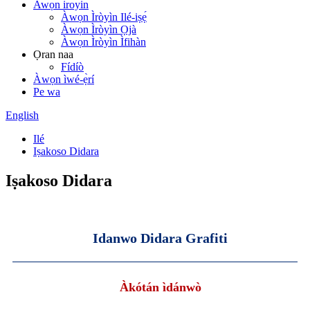
Awọn iroyin
Àwọn Ìròyìn Ilé-iṣẹ́
Àwọn Ìròyìn Ọjà
Àwọn Ìròyìn Ìfihàn
Ọran naa
Fídíò
Àwọn ìwé-ẹ̀rí
Pe wa
English
Ilé
Iṣakoso Didara
Iṣakoso Didara
Idanwo Didara Grafiti
Àkótán ìdánwò