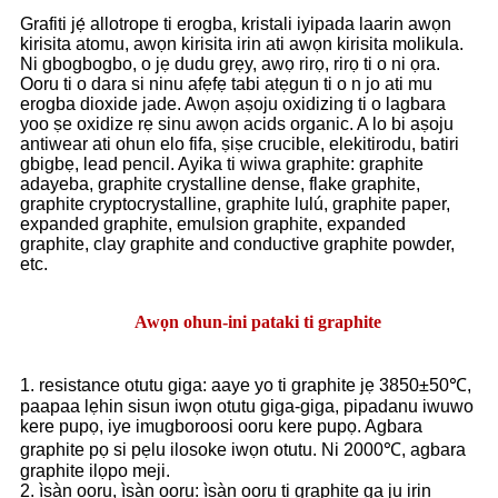
Grafiti jẹ́ allotrope ti erogba, kristali iyipada laarin awọn
kirisita atomu, awọn kirisita irin ati awọn kirisita molikula.
Ni gbogbogbo, o jẹ dudu grẹy, awọ rirọ, rirọ ti o ni ọra.
Ooru ti o dara si ninu afẹfẹ tabi atẹgun ti o n jo ati mu
erogba dioxide jade. Awọn aṣoju oxidizing ti o lagbara
yoo ṣe oxidize rẹ sinu awọn acids organic. A lo bi aṣoju
antiwear ati ohun elo fifa, ṣiṣe crucible, elekitirodu, batiri
gbigbẹ, lead pencil. Ayika ti wiwa graphite: graphite
adayeba, graphite crystalline dense, flake graphite,
graphite cryptocrystalline, graphite lulú, graphite paper,
expanded graphite, emulsion graphite, expanded
graphite, clay graphite and conductive graphite powder,
etc.
Awọn ohun-ini pataki ti graphite
1. resistance otutu giga: aaye yo ti graphite jẹ 3850±50℃,
paapaa lẹhin sisun iwọn otutu giga-giga, pipadanu iwuwo
kere pupọ, iye imugboroosi ooru kere pupọ. Agbara
graphite pọ si pẹlu ilosoke iwọn otutu. Ni 2000℃, agbara
graphite ilọpo meji.
2. ìṣàn ooru, ìṣàn ooru: ìṣàn ooru ti graphite ga ju irin