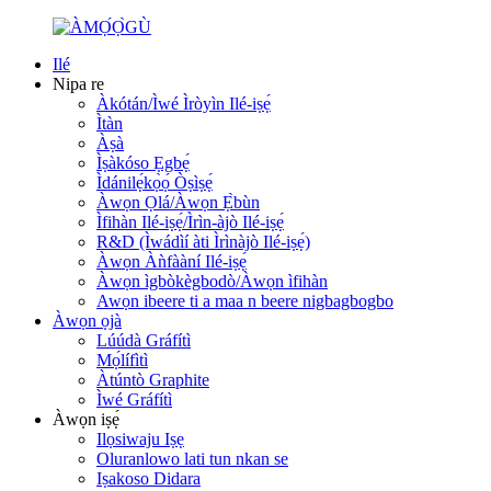
Ilé
Nipa re
Àkótán/Ìwé Ìròyìn Ilé-iṣẹ́
Ìtàn
Àṣà
Ìṣàkóso Ẹgbẹ́
Ìdánilẹ́kọ̀ọ́ Òṣìṣẹ́
Àwọn Ọlá/Àwọn Ẹ̀bùn
Ìfihàn Ilé-iṣẹ́/Ìrìn-àjò Ilé-iṣẹ́
R&D (Ìwádìí àti Ìrìnàjò Ilé-iṣẹ́)
Àwọn Àǹfààní Ilé-iṣẹ́
Àwọn ìgbòkègbodò/Àwọn ìfihàn
Awọn ibeere ti a maa n beere nigbagbogbo
Àwọn ọjà
Lúúdà Gráfítì
Mọ́lífìtì
Àtúntò Graphite
Ìwé Gráfítì
Àwọn iṣẹ́
Ilọsiwaju Iṣẹ
Oluranlowo lati tun nkan se
Iṣakoso Didara