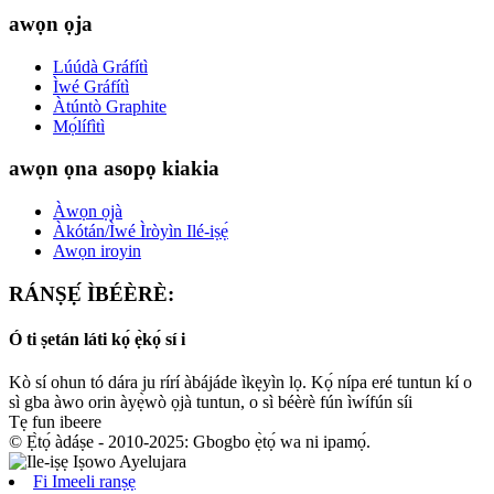
awọn ọja
Lúúdà Gráfítì
Ìwé Gráfítì
Àtúntò Graphite
Mọ́lífìtì
awọn ọna asopọ kiakia
Àwọn ọjà
Àkótán/Ìwé Ìròyìn Ilé-iṣẹ́
Awọn iroyin
RÁNṢẸ́ ÌBÉÈRÈ:
Ó ti ṣetán láti kọ́ ẹ̀kọ́ sí i
Kò sí ohun tó dára ju rírí àbájáde ìkẹyìn lọ. Kọ́ nípa eré tuntun kí o
sì gba àwo orin àyẹ̀wò ọjà tuntun, o sì béèrè fún ìwífún síi
Tẹ fun ibeere
© Ẹ̀tọ́ àdáṣe - 2010-2025: Gbogbo ẹ̀tọ́ wa ni ipamọ́.
Fi Imeeli ranṣẹ