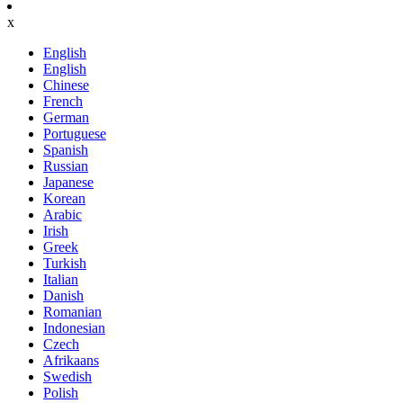
x
English
English
Chinese
French
German
Portuguese
Spanish
Russian
Japanese
Korean
Arabic
Irish
Greek
Turkish
Italian
Danish
Romanian
Indonesian
Czech
Afrikaans
Swedish
Polish