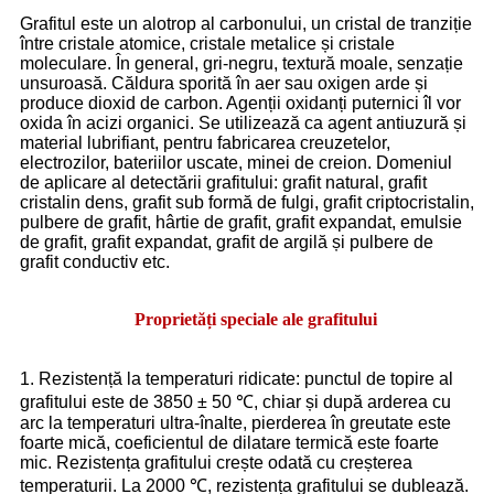
Grafitul este un alotrop al carbonului, un cristal de tranziție
între cristale atomice, cristale metalice și cristale
moleculare. În general, gri-negru, textură moale, senzație
unsuroasă. Căldura sporită în aer sau oxigen arde și
produce dioxid de carbon. Agenții oxidanți puternici îl vor
oxida în acizi organici. Se utilizează ca agent antiuzură și
material lubrifiant, pentru fabricarea creuzetelor,
electrozilor, bateriilor uscate, minei de creion. Domeniul
de aplicare al detectării grafitului: grafit natural, grafit
cristalin dens, grafit sub formă de fulgi, grafit criptocristalin,
pulbere de grafit, hârtie de grafit, grafit expandat, emulsie
de grafit, grafit expandat, grafit de argilă și pulbere de
grafit conductiv etc.
Proprietăți speciale ale grafitului
1. Rezistență la temperaturi ridicate: punctul de topire al
grafitului este de 3850 ± 50 ℃, chiar și după arderea cu
arc la temperaturi ultra-înalte, pierderea în greutate este
foarte mică, coeficientul de dilatare termică este foarte
mic. Rezistența grafitului crește odată cu creșterea
temperaturii. La 2000 ℃, rezistența grafitului se dublează.