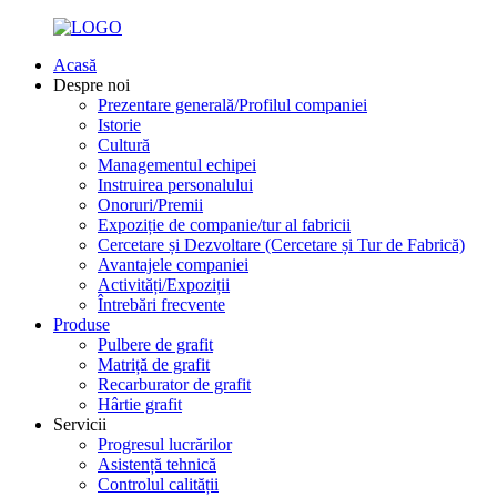
Acasă
Despre noi
Prezentare generală/Profilul companiei
Istorie
Cultură
Managementul echipei
Instruirea personalului
Onoruri/Premii
Expoziție de companie/tur al fabricii
Cercetare și Dezvoltare (Cercetare și Tur de Fabrică)
Avantajele companiei
Activități/Expoziții
Întrebări frecvente
Produse
Pulbere de grafit
Matriță de grafit
Recarburator de grafit
Hârtie grafit
Servicii
Progresul lucrărilor
Asistență tehnică
Controlul calității