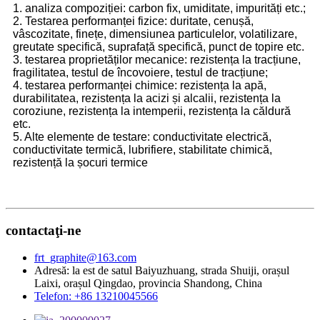
1. analiza compoziției: carbon fix, umiditate, impurități etc.;
2. Testarea performanței fizice: duritate, cenușă,
vâscozitate, finețe, dimensiunea particulelor, volatilizare,
greutate specifică, suprafață specifică, punct de topire etc.
3. testarea proprietăților mecanice: rezistența la tracțiune,
fragilitatea, testul de încovoiere, testul de tracțiune;
4. testarea performanței chimice: rezistența la apă,
durabilitatea, rezistența la acizi și alcalii, rezistența la
coroziune, rezistența la intemperii, rezistența la căldură
etc.
5. Alte elemente de testare: conductivitate electrică,
conductivitate termică, lubrifiere, stabilitate chimică,
rezistență la șocuri termice
contactaţi-ne
frt_graphite@163.com
Adresă: la est de satul Baiyuzhuang, strada Shuiji, orașul
Laixi, orașul Qingdao, provincia Shandong, China
Telefon: +86 13210045566