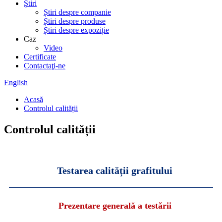
Ştiri
Știri despre companie
Știri despre produse
Știri despre expoziție
Caz
Video
Certificate
Contactaţi-ne
English
Acasă
Controlul calității
Controlul calității
Testarea calității grafitului
Prezentare generală a testării