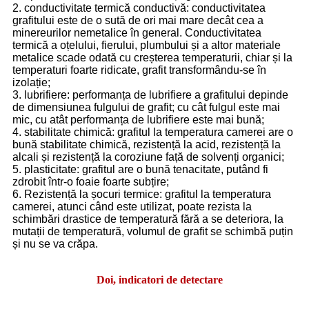
2. conductivitate termică conductivă: conductivitatea
grafitului este de o sută de ori mai mare decât cea a
minereurilor nemetalice în general. Conductivitatea
termică a oțelului, fierului, plumbului și a altor materiale
metalice scade odată cu creșterea temperaturii, chiar și la
temperaturi foarte ridicate, grafit transformându-se în
izolație;
3. lubrifiere: performanța de lubrifiere a grafitului depinde
de dimensiunea fulgului de grafit; cu cât fulgul este mai
mic, cu atât performanța de lubrifiere este mai bună;
4. stabilitate chimică: grafitul la temperatura camerei are o
bună stabilitate chimică, rezistență la acid, rezistență la
alcali și rezistență la coroziune față de solvenți organici;
5. plasticitate: grafitul are o bună tenacitate, putând fi
zdrobit într-o foaie foarte subțire;
6. Rezistență la șocuri termice: grafitul la temperatura
camerei, atunci când este utilizat, poate rezista la
schimbări drastice de temperatură fără a se deteriora, la
mutații de temperatură, volumul de grafit se schimbă puțin
și nu se va crăpa.
Doi, indicatori de detectare