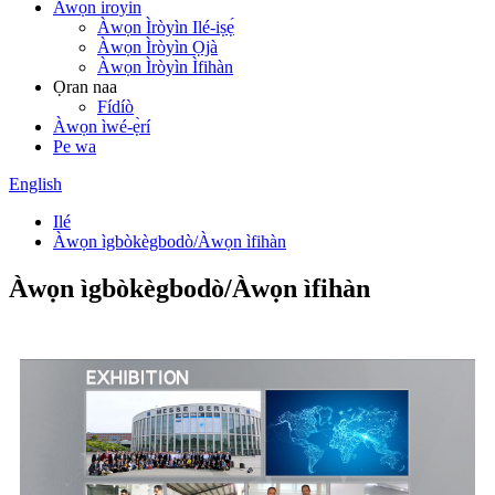
Awọn iroyin
Àwọn Ìròyìn Ilé-iṣẹ́
Àwọn Ìròyìn Ọjà
Àwọn Ìròyìn Ìfihàn
Ọran naa
Fídíò
Àwọn ìwé-ẹ̀rí
Pe wa
English
Ilé
Àwọn ìgbòkègbodò/Àwọn ìfihàn
Àwọn ìgbòkègbodò/Àwọn ìfihàn