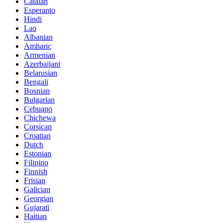
Catalan
Esperanto
Hindi
Lao
Albanian
Amharic
Armenian
Azerbaijani
Belarusian
Bengali
Bosnian
Bulgarian
Cebuano
Chichewa
Corsican
Croatian
Dutch
Estonian
Filipino
Finnish
Frisian
Galician
Georgian
Gujarati
Haitian