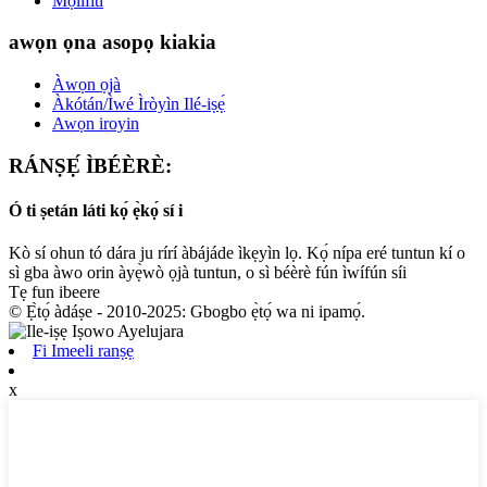
Mọ́lífìtì
awọn ọna asopọ kiakia
Àwọn ọjà
Àkótán/Ìwé Ìròyìn Ilé-iṣẹ́
Awọn iroyin
RÁNṢẸ́ ÌBÉÈRÈ:
Ó ti ṣetán láti kọ́ ẹ̀kọ́ sí i
Kò sí ohun tó dára ju rírí àbájáde ìkẹyìn lọ. Kọ́ nípa eré tuntun kí o
sì gba àwo orin àyẹ̀wò ọjà tuntun, o sì béèrè fún ìwífún síi
Tẹ fun ibeere
© Ẹ̀tọ́ àdáṣe - 2010-2025: Gbogbo ẹ̀tọ́ wa ni ipamọ́.
Fi Imeeli ranṣẹ
x