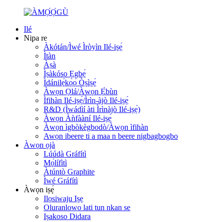
Ilé
Nipa re
Àkótán/Ìwé Ìròyìn Ilé-iṣẹ́
Ìtàn
Àṣà
Ìṣàkóso Ẹgbẹ́
Ìdánilẹ́kọ̀ọ́ Òṣìṣẹ́
Àwọn Ọlá/Àwọn Ẹ̀bùn
Ìfihàn Ilé-iṣẹ́/Ìrìn-àjò Ilé-iṣẹ́
R&D (Ìwádìí àti Ìrìnàjò Ilé-iṣẹ́)
Àwọn Àǹfààní Ilé-iṣẹ́
Àwọn ìgbòkègbodò/Àwọn ìfihàn
Awọn ibeere ti a maa n beere nigbagbogbo
Àwọn ọjà
Lúúdà Gráfítì
Mọ́lífìtì
Àtúntò Graphite
Ìwé Gráfítì
Àwọn iṣẹ́
Ilọsiwaju Iṣẹ
Oluranlowo lati tun nkan se
Iṣakoso Didara