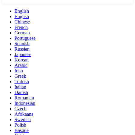
English
English
Chinese
French
German
Portuguese
Spanish
Russian
Japanese
Korean
Arabic
Irish
Greek
Turkish
Italian
Danish
Romanian
Indonesian
Czech
Afrikaans
Swedish
Polish
Basque