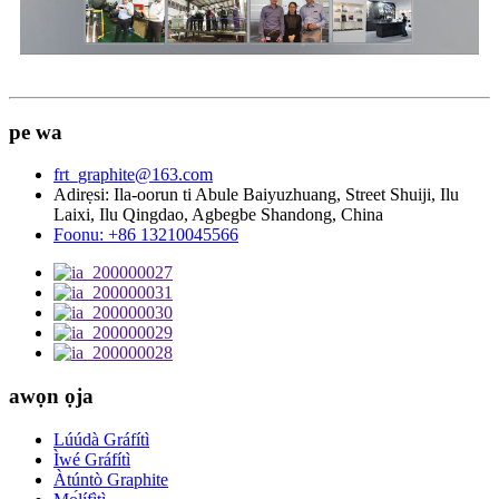
pe wa
frt_graphite@163.com
Adirẹsi: Ila-oorun ti Abule Baiyuzhuang, Street Shuiji, Ilu
Laixi, Ilu Qingdao, Agbegbe Shandong, China
Foonu: +86 13210045566
awọn ọja
Lúúdà Gráfítì
Ìwé Gráfítì
Àtúntò Graphite