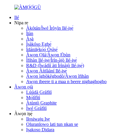
Ilé
Nipa re
Àkótán/Ìwé Ìròyìn Ilé-iṣẹ́
Ìtàn
Àṣà
Ìṣàkóso Ẹgbẹ́
Ìdánilẹ́kọ̀ọ́ Òṣìṣẹ́
Àwọn Ọlá/Àwọn Ẹ̀bùn
Ìfihàn Ilé-iṣẹ́/Ìrìn-àjò Ilé-iṣẹ́
R&D (Ìwádìí àti Ìrìnàjò Ilé-iṣẹ́)
Àwọn Àǹfààní Ilé-iṣẹ́
Àwọn ìgbòkègbodò/Àwọn ìfihàn
Awọn ibeere ti a maa n beere nigbagbogbo
Àwọn ọjà
Lúúdà Gráfítì
Mọ́lífìtì
Àtúntò Graphite
Ìwé Gráfítì
Àwọn iṣẹ́
Ilọsiwaju Iṣẹ
Oluranlowo lati tun nkan se
Iṣakoso Didara