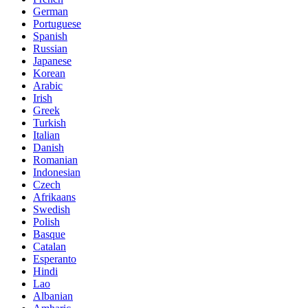
German
Portuguese
Spanish
Russian
Japanese
Korean
Arabic
Irish
Greek
Turkish
Italian
Danish
Romanian
Indonesian
Czech
Afrikaans
Swedish
Polish
Basque
Catalan
Esperanto
Hindi
Lao
Albanian