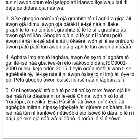
tun ni awọn ohun elo iṣelọpọ ati idanwo ilọsiwaju lati rii
daju pe didara ọja naa wa.
3. Ṣíṣe gbogbo onírúurú ọjà graphite tó ní agbára gíga àti
àwọn ọjà ìdìmú: àwọn ọjà pàtàkì ilé-iṣẹ́ náà ni flake
graphite tó mọ́ tónítóní, graphite tó lè fẹ̀ sí i, graphite àti
àwọn ọjà mìíràn. Gbogbo ọjà ni a lè ṣe ní ìbámu pẹ̀lú
àwọn ìlànà ilé-iṣẹ́ abẹ́lé àti ti òkèèrè, wọ́n sì lè ṣe onírúurú
àwọn pàtó pàtó fún àwọn ọjà graphite fún àwọn oníbàárà.
4. Agbára ìmọ̀ ẹ̀rọ tó lágbára, àwọn òṣìṣẹ́ tó ní agbára tó
ga: ilé-iṣẹ́ náà gba ìwé-ẹ̀rí ètò ìṣàkóso dídára ISO9001-
2000 ní oṣù kẹjọ ọdún 2015. Lẹ́yìn ọdún mẹ́fà tí wọ́n ti ṣe
àgbékalẹ̀ rẹ̀, ilé-iṣẹ́ náà ti ní àwọn òṣìṣẹ́ tó ní ìmọ̀ àti òye tó
pọ̀. Pẹ̀lú gbogbo àwọn òṣìṣẹ́, ilé-iṣẹ́ náà ń lágbára sí i.
5. Ó ní nẹ́tíwọ́ọ̀kì títà ọjà tó pọ̀ àti orúkọ rere: àwọn ọjà ilé-
iṣẹ́ náà ń tà dáadáa ní orílẹ̀-èdè China, wọ́n ń kó lọ sí
Yúróòpù, Amẹ́ríkà, Éṣíà Pàsífíìkì àti àwọn orílẹ̀-èdè àti
agbègbè mìíràn, nípasẹ̀ ìgbẹ́kẹ̀lé àti ojúrere oníbàárà. Ilé-
iṣẹ́ náà tún ní ìrànlọ́wọ́ nẹ́tíwọ́ọ̀kì ètò ìṣòwò tó dára, ó lè rí i
dájú pé ọkọ̀ ọjà náà wà ní ààbò, ó rọrùn, ó sì ń ṣòwò.