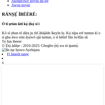
Àkótán/Ìwé Ìròyìn Ilé-iṣẹ́
Awọn iroyin
RÁNṢẸ́ ÌBÉÈRÈ:
Ó ti ṣetán láti kọ́ ẹ̀kọ́ sí i
Kò sí ohun tó dára ju rírí àbájáde ìkẹyìn lọ. Kọ́ nípa eré tuntun kí o
sì gba àwo orin àyẹ̀wò ọjà tuntun, o sì béèrè fún ìwífún síi
Tẹ fun ibeere
© Ẹ̀tọ́ àdáṣe - 2010-2025: Gbogbo ẹ̀tọ́ wa ni ipamọ́.
Fi Imeeli ranṣẹ
x