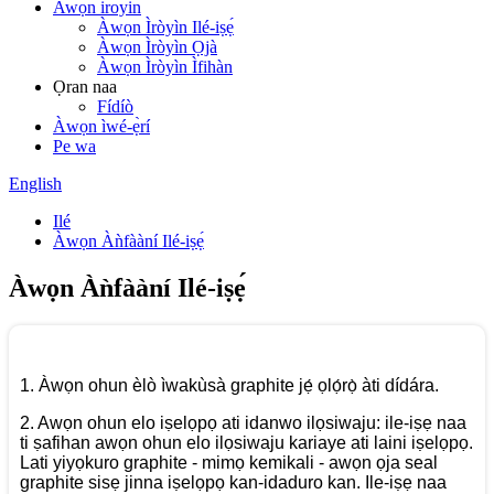
Awọn iroyin
Àwọn Ìròyìn Ilé-iṣẹ́
Àwọn Ìròyìn Ọjà
Àwọn Ìròyìn Ìfihàn
Ọran naa
Fídíò
Àwọn ìwé-ẹ̀rí
Pe wa
English
Ilé
Àwọn Àǹfààní Ilé-iṣẹ́
Àwọn Àǹfààní Ilé-iṣẹ́
1. Àwọn ohun èlò ìwakùsà graphite jẹ́ ọlọ́rọ̀ àti dídára.
2. Awọn ohun elo iṣelọpọ ati idanwo ilọsiwaju: ile-iṣẹ naa
ti ṣafihan awọn ohun elo ilọsiwaju kariaye ati laini iṣelọpọ.
Lati yiyọkuro graphite - mimọ kemikali - awọn ọja seal
graphite sisẹ jinna iṣelọpọ kan-idaduro kan. Ile-iṣẹ naa