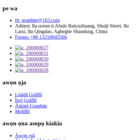
pe wa
frt_graphite@163.com
Adirẹsi: Ila-oorun ti Abule Baiyuzhuang, Shuiji Street, Ilu
Laixi, Ilu Qingdao, Agbegbe Shandong, China
Foonu: +86 13210045566
awọn ọja
Lúúdà Gráfítì
Ìwé Gráfítì
Àtúntò Graphite
Mọ́lífìtì
awọn ọna asopọ kiakia
Àwọn ọjà