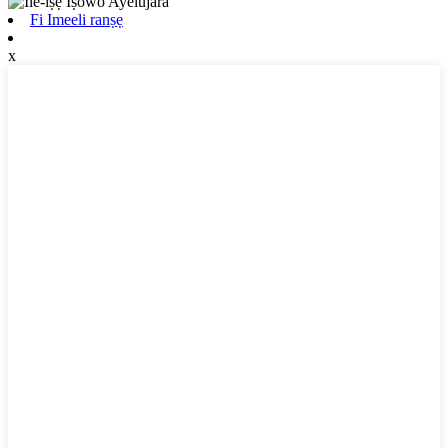
Fi Imeeli ranṣẹ
x