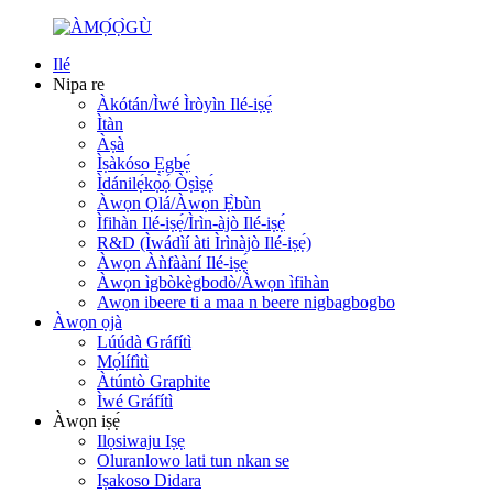
Ilé
Nipa re
Àkótán/Ìwé Ìròyìn Ilé-iṣẹ́
Ìtàn
Àṣà
Ìṣàkóso Ẹgbẹ́
Ìdánilẹ́kọ̀ọ́ Òṣìṣẹ́
Àwọn Ọlá/Àwọn Ẹ̀bùn
Ìfihàn Ilé-iṣẹ́/Ìrìn-àjò Ilé-iṣẹ́
R&D (Ìwádìí àti Ìrìnàjò Ilé-iṣẹ́)
Àwọn Àǹfààní Ilé-iṣẹ́
Àwọn ìgbòkègbodò/Àwọn ìfihàn
Awọn ibeere ti a maa n beere nigbagbogbo
Àwọn ọjà
Lúúdà Gráfítì
Mọ́lífìtì
Àtúntò Graphite
Ìwé Gráfítì
Àwọn iṣẹ́
Ilọsiwaju Iṣẹ
Oluranlowo lati tun nkan se
Iṣakoso Didara