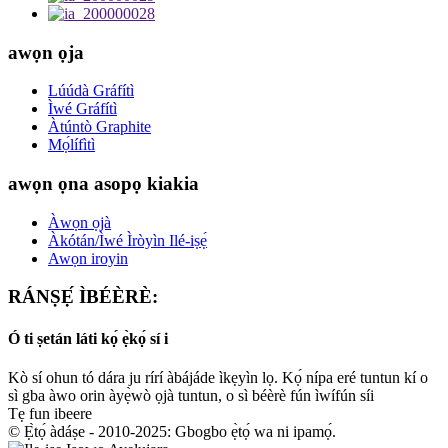
awọn ọja
Lúúdà Gráfítì
Ìwé Gráfítì
Àtúntò Graphite
Mọ́lífìtì
awọn ọna asopọ kiakia
Àwọn ọjà
Àkótán/Ìwé Ìròyìn Ilé-iṣẹ́
Awọn iroyin
RÁNṢẸ́ ÌBÉÈRÈ:
Ó ti ṣetán láti kọ́ ẹ̀kọ́ sí i
Kò sí ohun tó dára ju rírí àbájáde ìkẹyìn lọ. Kọ́ nípa eré tuntun kí o
sì gba àwo orin àyẹ̀wò ọjà tuntun, o sì béèrè fún ìwífún síi
Tẹ fun ibeere
© Ẹ̀tọ́ àdáṣe - 2010-2025: Gbogbo ẹ̀tọ́ wa ni ipamọ́.