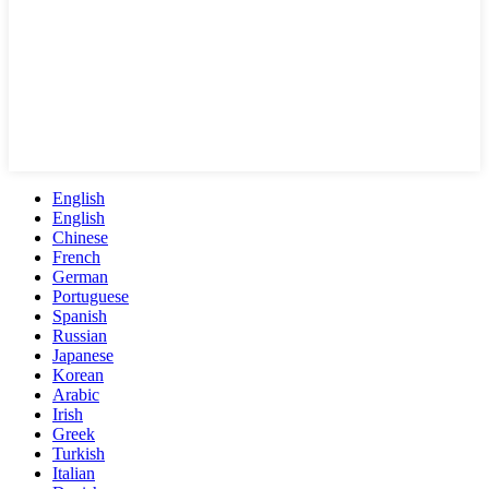
English
English
Chinese
French
German
Portuguese
Spanish
Russian
Japanese
Korean
Arabic
Irish
Greek
Turkish
Italian