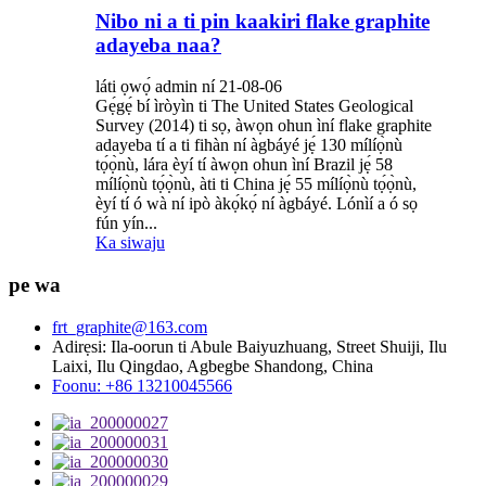
Nibo ni a ti pin kaakiri flake graphite
adayeba naa?
láti ọwọ́ admin ní 21-08-06
Gẹ́gẹ́ bí ìròyìn ti The United States Geological
Survey (2014) ti sọ, àwọn ohun ìní flake graphite
adayeba tí a ti fihàn ní àgbáyé jẹ́ 130 mílíọ̀nù
tọ́ọ̀nù, lára ​​èyí tí àwọn ohun ìní Brazil jẹ́ 58
mílíọ̀nù tọ́ọ̀nù, àti ti China jẹ́ 55 mílíọ̀nù tọ́ọ̀nù,
èyí tí ó wà ní ipò àkọ́kọ́ ní àgbáyé. Lónìí a ó sọ
fún yín...
Ka siwaju
pe wa
frt_graphite@163.com
Adirẹsi: Ila-oorun ti Abule Baiyuzhuang, Street Shuiji, Ilu
Laixi, Ilu Qingdao, Agbegbe Shandong, China
Foonu: +86 13210045566