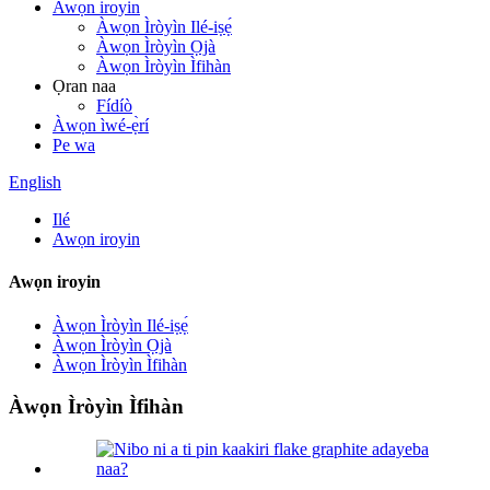
Awọn iroyin
Àwọn Ìròyìn Ilé-iṣẹ́
Àwọn Ìròyìn Ọjà
Àwọn Ìròyìn Ìfihàn
Ọran naa
Fídíò
Àwọn ìwé-ẹ̀rí
Pe wa
English
Ilé
Awọn iroyin
Awọn iroyin
Àwọn Ìròyìn Ilé-iṣẹ́
Àwọn Ìròyìn Ọjà
Àwọn Ìròyìn Ìfihàn
Àwọn Ìròyìn Ìfihàn