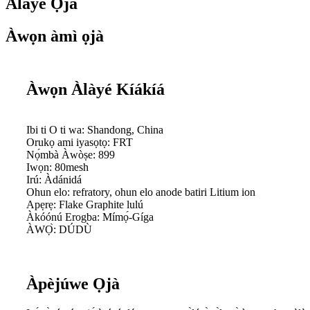
Àlàyé Ọjà
Àwọn àmì ọjà
Àwọn Àlàyé Kíákíá
Ibi ti O ti wa: Shandong, China
Orukọ ami iyasọtọ: FRT
Nọ́mbà Àwòṣe: 899
Iwọn: 80mesh
Irú: Àdánidá
Ohun elo: refratory, ohun elo anode batiri Litium ion
Apẹrẹ: Flake Graphite lulú
Àkóónú Erogba: Mímọ́-Gíga
ÀWỌ̀: DÚDÙ
Àpèjúwe Ọjà