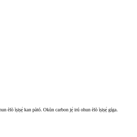
un èlò ìṣiṣẹ́ kan pàtó. Okùn carbon jẹ́ irú ohun èlò ìṣiṣẹ́ gíga.