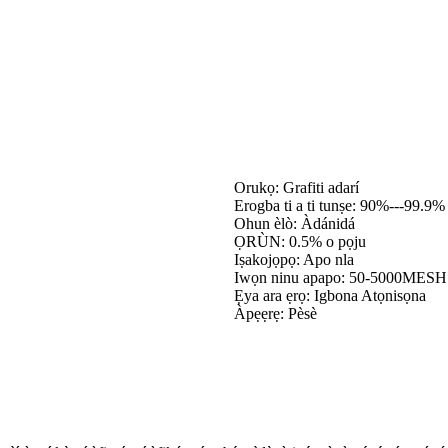
Orukọ: Grafiti adarí
Erogba ti a ti tunṣe: 90%---99.9%
Ohun èlò: Àdánidá
ỌRÙN: 0.5% o pọju
Iṣakojọpọ: Apo nla
Iwọn ninu apapo: 50-5000MESH
Ẹya ara ẹrọ: Igbona Atọnisọna
Àpẹẹrẹ: Pèsè