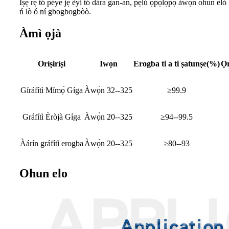
Iṣẹ́ rẹ̀ tó péye jẹ́ èyí tó dára gan-an, pẹ̀lú ọ̀pọ̀lọpọ̀ àwọn ohun èl
ń lò ó ní gbogbogbòò.
Àmì ọjà
Oríṣiríṣi
Iwọn
Erogba ti a ti ṣatunṣe(%)
Ọr
Gíráfítì Mímọ́ Gíga
Àwọ̀n 32--325
≥99.9
Gráfítì Èròjà Gíga
Àwọ̀n 20--325
≥94--99.5
Àárín gráfítì erogba
Àwọ̀n 20--325
≥80--93
Ohun elo