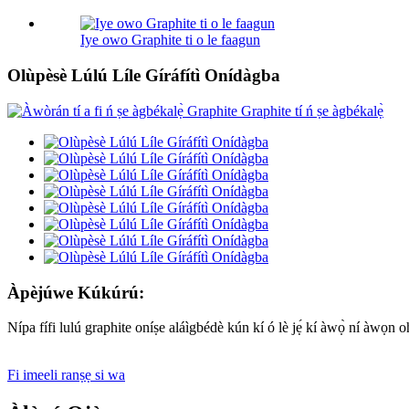
Iye owo Graphite ti o le faagun
Olùpèsè Lúlú Líle Gíráfítì Onídàgba
Àpèjúwe Kúkúrú:
Nípa fífi lulú graphite oníṣe aláìgbédè kún kí ó lè jẹ́ kí àwọ̀ ní àwọn oh
Fi imeeli ranṣẹ si wa