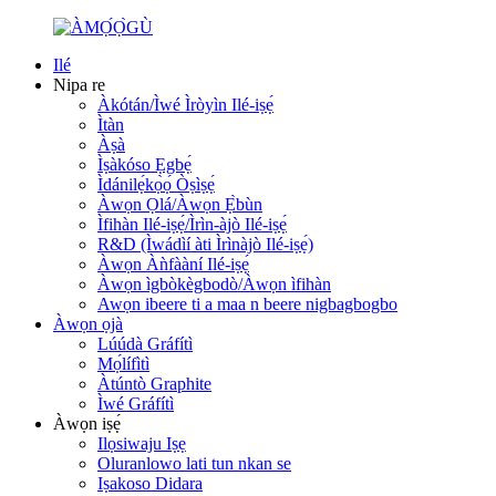
Ilé
Nipa re
Àkótán/Ìwé Ìròyìn Ilé-iṣẹ́
Ìtàn
Àṣà
Ìṣàkóso Ẹgbẹ́
Ìdánilẹ́kọ̀ọ́ Òṣìṣẹ́
Àwọn Ọlá/Àwọn Ẹ̀bùn
Ìfihàn Ilé-iṣẹ́/Ìrìn-àjò Ilé-iṣẹ́
R&D (Ìwádìí àti Ìrìnàjò Ilé-iṣẹ́)
Àwọn Àǹfààní Ilé-iṣẹ́
Àwọn ìgbòkègbodò/Àwọn ìfihàn
Awọn ibeere ti a maa n beere nigbagbogbo
Àwọn ọjà
Lúúdà Gráfítì
Mọ́lífìtì
Àtúntò Graphite
Ìwé Gráfítì
Àwọn iṣẹ́
Ilọsiwaju Iṣẹ
Oluranlowo lati tun nkan se
Iṣakoso Didara