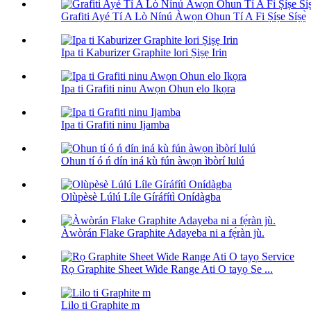
Grafiti Ayé Tí A Lò Nínú Àwọn Ohun Tí A Fi Ṣíṣe Síṣẹ̀
Ipa ti Kaburizer Graphite lori Ṣiṣẹ Irin
Ipa ti Grafiti ninu Awọn Ohun elo Ikọra
Ipa ti Grafiti ninu Ijamba
Ohun tí ó ń dín iná kù fún àwọn ìbòrí lulú
Olùpèsè Lúlú Líle Gíráfítì Onídàgba
Àwòrán Flake Graphite Adayeba ni a fẹ́ràn jù.
Rọ Graphite Sheet Wide Range Ati O tayọ Se ...
Lilo ti Graphite m