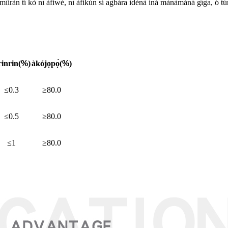
ò mìíràn tí kò ní àfiwé, ní àfikún sí agbára ìdènà iná mànàmáná gíga, ó tún 
inrin
(
%
)
àkójọpọ̀
(
%
)
≤0.3
≥80.0
≤0.5
≥80.0
≤1
≥80.0