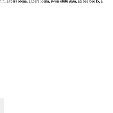
ní agbára ìdènà, agbára ìdènà, ìwọ̀n otútù gíga, àti bẹ́ẹ̀ bẹ́ẹ̀ lọ, a