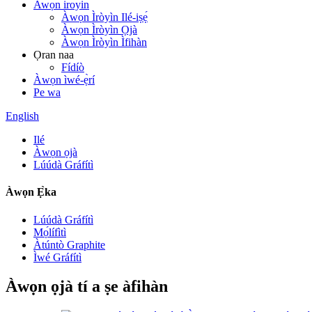
Awọn iroyin
Àwọn Ìròyìn Ilé-iṣẹ́
Àwọn Ìròyìn Ọjà
Àwọn Ìròyìn Ìfihàn
Ọran naa
Fídíò
Àwọn ìwé-ẹ̀rí
Pe wa
English
Ilé
Àwọn ọjà
Lúúdà Gráfítì
Àwọn Ẹ̀ka
Lúúdà Gráfítì
Mọ́lífìtì
Àtúntò Graphite
Ìwé Gráfítì
Àwọn ọjà tí a ṣe àfihàn