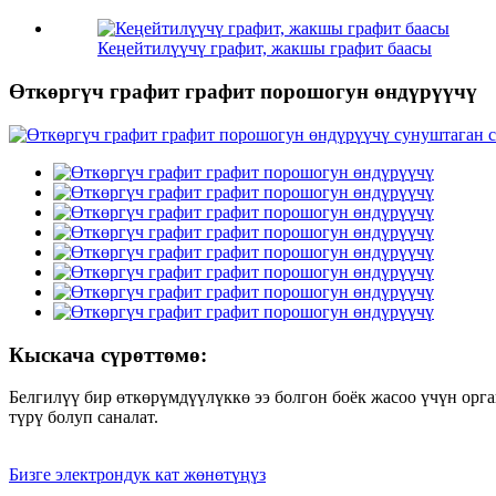
Кеңейтилүүчү графит, жакшы графит баасы
Өткөргүч графит графит порошогун өндүрүүчү
Кыскача сүрөттөмө:
Белгилүү бир өткөрүмдүүлүккө ээ болгон боёк жасоо үчүн ор
түрү болуп саналат.
Бизге электрондук кат жөнөтүңүз