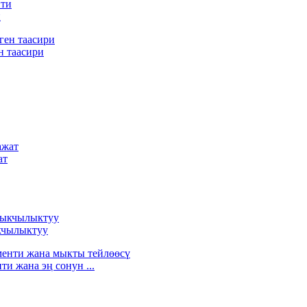
и
н таасири
ат
кчылыктуу
и жана эң сонун ...