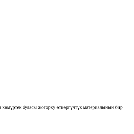
үч көмүртек буласы жогорку өткөргүчтүк материалынын бир