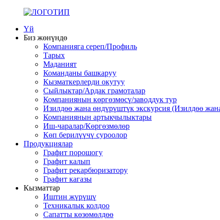
Үй
Биз жөнүндө
Компанияга сереп/Профиль
Тарых
Маданият
Команданы башкаруу
Кызматкерлерди окутуу
Сыйлыктар/Ардак грамоталар
Компаниянын көргөзмөсү/заводдук тур
Изилдөө жана өндүрүштүк экскурсия (Изилдөө жана
Компаниянын артыкчылыктары
Иш-чаралар/Көргөзмөлөр
Көп берилүүчү суроолор
Продукциялар
Графит порошогу
Графит калып
Графит рекарбюризатору
Графит кагазы
Кызматтар
Иштин жүрүшү
Техникалык колдоо
Сапатты көзөмөлдөө