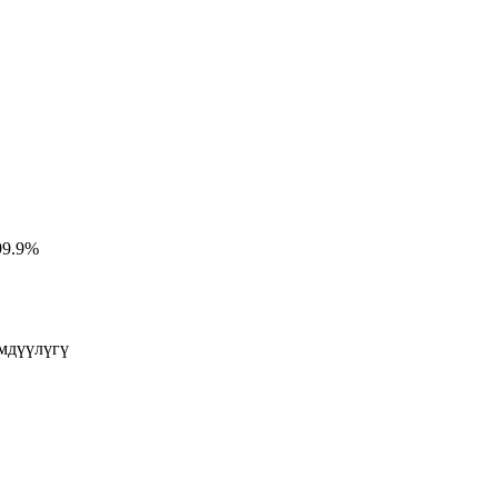
99.9%
мдүүлүгү