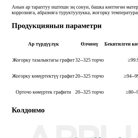
Анын ар тараптуу иштеши эң сонун, башка көптөгөн мате
коррозияга, абразияга туруктуулукка, жогорку температура
Продукциянын параметри
Ар түрдүүлүк
Өлчөмү
Бекитилген кө
Жогорку тазалыктагы графит
32--325 торчо
≥99.
Жогорку көмүртектүү графит
20--325 торчо
≥94--9
Орточо көмүртек графити
20--325 торчо
≥80--
Колдонмо