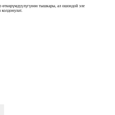
тр өткөрүмдүүлүгүнөн тышкары, ал ошондой эле
и колдонулат.