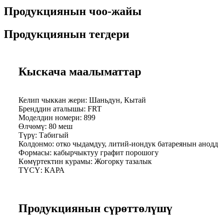
Продукциянын чоо-жайы
Продукциянын тегдери
Кыскача маалыматтар
Келип чыккан жери: Шаньдун, Кытай
Бренддин аталышы: FRT
Моделдин номери: 899
Өлчөмү: 80 меш
Түрү: Табигый
Колдонмо: отко чыдамдуу, литий-иондук батареянын анод
Формасы: кабырчыктуу графит порошогу
Көмүртектин курамы: Жогорку тазалык
ТҮСҮ: КАРА
Продукциянын сүрөттөлүшү