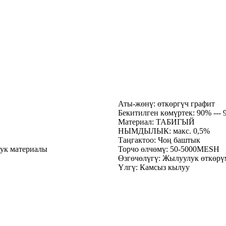
Аты-жөнү: өткөргүч графит
Бекитилген көмүртек: 90% --- 
Материал: ТАБИГЫЙ
НЫМДЫЛЫК: макс. 0,5%
Таңгактоо: Чоң баштык
дук материалы
Торчо өлчөмү: 50-5000MESH
Өзгөчөлүгү: Жылуулук өткөрү
Үлгү: Камсыз кылуу