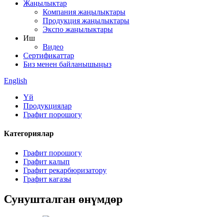
Жаңылыктар
Компания жаңылыктары
Продукция жаңылыктары
Экспо жаңылыктары
Иш
Видео
Сертификаттар
Биз менен байланышыңыз
English
Үй
Продукциялар
Графит порошогу
Категориялар
Графит порошогу
Графит калып
Графит рекарбюризатору
Графит кагазы
Сунушталган өнүмдөр