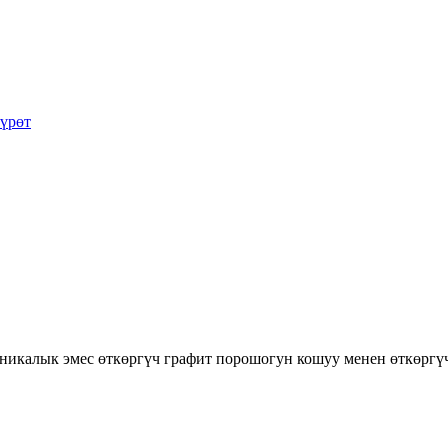
ганикалык эмес өткөргүч графит порошогун кошуу менен өткөрг