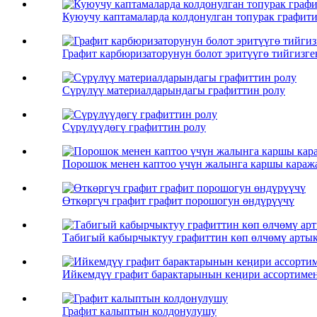
Куюучу каптамаларда колдонулган топурак графит
Графит карбюризаторунун болот эритүүгө тийгизге
Сүрүлүү материалдарындагы графиттин ролу
Сүрүлүүдөгү графиттин ролу
Порошок менен каптоо үчүн жалынга каршы караж
Өткөргүч графит графит порошогун өндүрүүчү
Табигый кабырчыктуу графиттин көп өлчөмү арты
Ийкемдүү графит барактарынын кеңири ассортимент
Графит калыптын колдонулушу