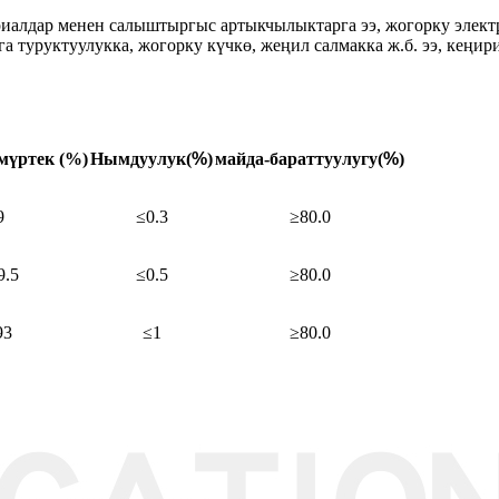
риалдар менен салыштыргыс артыкчылыктарга ээ, жогорку элек
га туруктуулукка, жогорку күчкө, жеңил салмакка ж.б. ээ, кеңир
мүртек (%)
Нымдуулук
(
%
)
майда-бараттуулугу
(
%
)
9
≤0.3
≥80.0
9.5
≤0.5
≥80.0
93
≤1
≥80.0