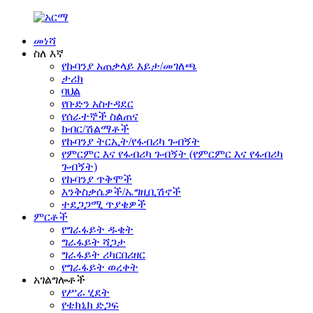
መነሻ
ስለ እኛ
የኩባንያ አጠቃላይ እይታ/መገለጫ
ታሪክ
ባህል
የቡድን አስተዳደር
የሰራተኞች ስልጠና
ክብር/ሽልማቶች
የኩባንያ ትርኢት/የፋብሪካ ጉብኝት
የምርምር እና የፋብሪካ ጉብኝት (የምርምር እና የፋብሪካ
ጉብኝት)
የኩባንያ ጥቅሞች
እንቅስቃሴዎች/ኤግዚቢሽኖች
ተደጋጋሚ ጥያቄዎች
ምርቶች
የግራፋይት ዱቄት
ግራፋይት ሻጋታ
ግራፋይት ሪካርበሪዘር
የግራፋይት ወረቀት
አገልግሎቶች
የሥራ ሂደት
የቴክኒክ ድጋፍ