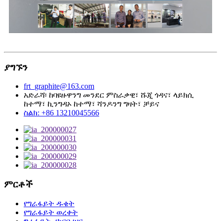
ያግኙን
frt_graphite@163.com
አድራሻ፡ ከባዩዙዋንግ መንደር ምስራቃዊ፣ ሹጂ ጎዳና፣ ላይክሲ
ከተማ፣ ኪንግዳኦ ከተማ፣ ሻንዶንግ ግዛት፣ ቻይና
ስልክ: +86 13210045566
ምርቶች
የግራፋይት ዱቄት
የግራፋይት ወረቀት