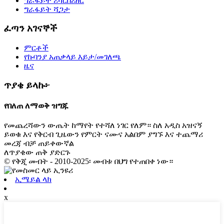
ግራፋይት ሪካርበሪዘር
ግራፋይት ሻጋታ
ፈጣን አገናኞች
ምርቶች
የኩባንያ አጠቃላይ እይታ/መገለጫ
ዜና
ጥያቄ ይላኩ፦
የበለጠ ለማወቅ ዝግጁ
የመጨረሻውን ውጤት ከማየት የተሻለ ነገር የለም። ስለ አዲስ አዝናኝ
ይወቁ እና የቅርብ ጊዜውን የምርት ናሙና አልበም ያግኙ እና ተጨማሪ
መረጃ ብቻ ጠይቀውኛል
ለጥያቄው ጠቅ ያድርጉ
© የቅጂ መብት - 2010-2025፡ መብቱ በህግ የተጠበቀ ነው።
ኢሜይል ላክ
x