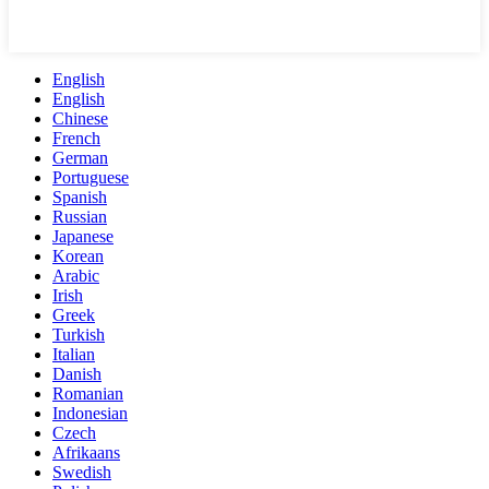
English
English
Chinese
French
German
Portuguese
Spanish
Russian
Japanese
Korean
Arabic
Irish
Greek
Turkish
Italian
Danish
Romanian
Indonesian
Czech
Afrikaans
Swedish