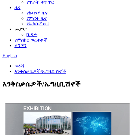
የጥራት ቁጥጥር
ዜና
የኩባንያ ዜና
የምርት ዜና
የኤክስፖ ዜና
መያዣ
ቪዲዮ
የምስክር ወረቀቶች
ያግኙን
English
መነሻ
እንቅስቃሴዎች/ኤግዚቢሽኖች
እንቅስቃሴዎች/ኤግዚቢሽኖች