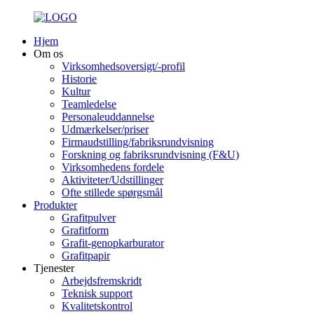
Hjem
Om os
Virksomhedsoversigt/-profil
Historie
Kultur
Teamledelse
Personaleuddannelse
Udmærkelser/priser
Firmaudstilling/fabriksrundvisning
Forskning og fabriksrundvisning (F&U)
Virksomhedens fordele
Aktiviteter/Udstillinger
Ofte stillede spørgsmål
Produkter
Grafitpulver
Grafitform
Grafit-genopkarburator
Grafitpapir
Tjenester
Arbejdsfremskridt
Teknisk support
Kvalitetskontrol