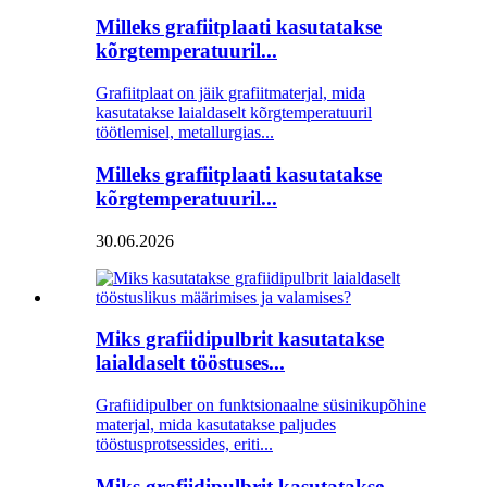
Milleks grafiitplaati kasutatakse
kõrgtemperatuuril...
Grafiitplaat on jäik grafiitmaterjal, mida
kasutatakse laialdaselt kõrgtemperatuuril
töötlemisel, metallurgias...
Milleks grafiitplaati kasutatakse
kõrgtemperatuuril...
30.06.2026
Miks grafiidipulbrit kasutatakse
laialdaselt tööstuses...
Grafiidipulber on funktsionaalne süsinikupõhine
materjal, mida kasutatakse paljudes
tööstusprotsessides, eriti...
Miks grafiidipulbrit kasutatakse