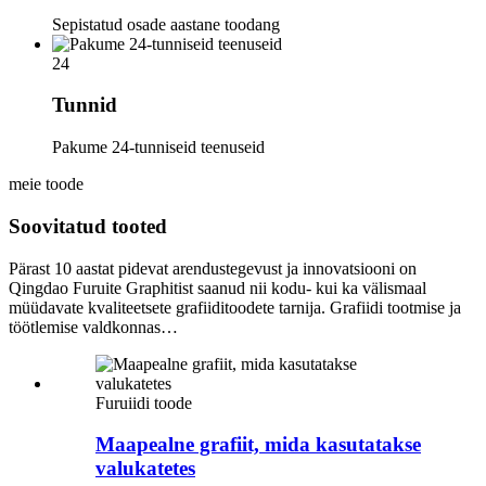
Sepistatud osade aastane toodang
24
Tunnid
Pakume 24-tunniseid teenuseid
meie toode
Soovitatud tooted
Pärast 10 aastat pidevat arendustegevust ja innovatsiooni on
Qingdao Furuite Graphitist saanud nii kodu- kui ka välismaal
müüdavate kvaliteetsete grafiiditoodete tarnija. Grafiidi tootmise ja
töötlemise valdkonnas…
Furuiidi toode
Maapealne grafiit, mida kasutatakse
valukatetes