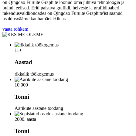
on Qingdao Furuite Graphite loonud oma juhtiva tehnoloogia ja
brändi eelised. Eriti paisuva grafiidi, helveste ja grafiidipaberi
rakendusvaldkondades on Qingdao Furuite Graphite'ist saanud
usaldusväärne kaubamärk Hiinas.
vaata rohkem
11
+
Aastad
rikkalik töökogemus
10 000
Tonni
Äärikute aastane toodang
2000. aasta
Tonni