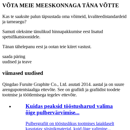
VÕTA MEIE MEESKONNAGA TÄNA VÕTTE
Kas te saaksite palun täpsustada oma võimeid, kvaliteedistandardeid
ja tarneaegu?
Samuti oleksime tänulikud hinnapakkumise eest lisatud
spetsifikatsioonidele.
Tänan tähelepanu eest ja ootan teie kiiret vastust.
saada päring
uudised ja teave
viimased uudised
Qingdao Furuite Graphite Co., Ltd. asutati 2014. aastal ja on suure
arengupotentsiaaliga ettevõte. See on grafiidi ja grafiidist toodete
tootmise ja töötlemisega tegelev ettevõte.
Kuidas peaksid tööstusharud valima
õige pulbervärvimise...
Pulbergrafiit on tööstuslikus tootmises laialdaselt
kasutatav süsinikmaterjal, kuid õige valimine...