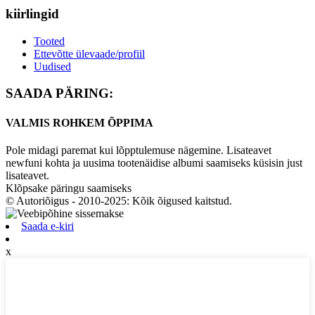
kiirlingid
Tooted
Ettevõtte ülevaade/profiil
Uudised
SAADA PÄRING:
VALMIS ROHKEM ÕPPIMA
Pole midagi paremat kui lõpptulemuse nägemine. Lisateavet
newfuni kohta ja uusima tootenäidise albumi saamiseks küsisin just
lisateavet.
Klõpsake päringu saamiseks
© Autoriõigus - 2010-2025: Kõik õigused kaitstud.
Saada e-kiri
x