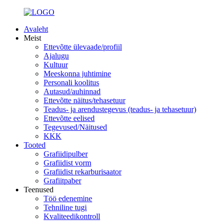
Avaleht
Meist
Ettevõtte ülevaade/profiil
Ajalugu
Kultuur
Meeskonna juhtimine
Personali koolitus
Autasud/auhinnad
Ettevõtte näitus/tehasetuur
Teadus- ja arendustegevus (teadus- ja tehasetuur)
Ettevõtte eelised
Tegevused/Näitused
KKK
Tooted
Grafiidipulber
Grafiidist vorm
Grafiidist rekarburisaator
Grafiitpaber
Teenused
Töö edenemine
Tehniline tugi
Kvaliteedikontroll