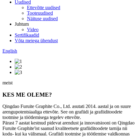
Uudised
Ettevõtte uudised
Tooteuudised
Näituse uudised
Juhtum
Video
Sertifikaadid
Võta meiega ühendust
English
meist
KES ME OLEME?
Qingdao Furuite Graphite Co., Ltd. asutati 2014. aastal ja on suure
arengupotentsiaaliga ettevõte. See on grafiidi ja grafiiditoodete
tootmise ja töötlemisega tegelev ettevõte.
Pärast 7 aastat kestnud pidevat arendust ja innovatsiooni on Qingdao
Furuite Graphite'ist saanud kvaliteetsete grafiiditoodete tarnija nii
kodu- kui ka välismaal. Grafiidi tootmise ja töötlemise valdkonnas