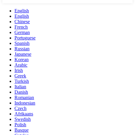
English
English
Chinese
French
German
Portuguese
Spanish
Russian
Japanese
Korean
Arabic
Irish
Greek
Turkish
Italian
Danish
Romanian
Indonesian
Czech
Afrikaans
Swedish
Polish
Basque