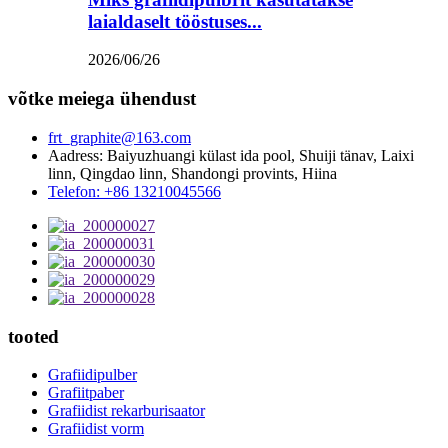
laialdaselt tööstuses...
2026/06/26
võtke meiega ühendust
frt_graphite@163.com
Aadress: Baiyuzhuangi külast ida pool, Shuiji tänav, Laixi
linn, Qingdao linn, Shandongi provints, Hiina
Telefon: +86 13210045566
tooted
Grafiidipulber
Grafiitpaber
Grafiidist rekarburisaator
Grafiidist vorm