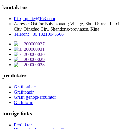
kontakt os
frt_graphite@163.com
Adresse: Øst for Baiyuzhuang Village, Shuiji Street, Laixi
City, Qingdao City, Shandong-provinsen, Kina
Telefon: +86 13210045566
produkter
Grafitpulver
Grafitpapir
Grafit-genopkarburator
Grafitform
hurtige links
Produkter