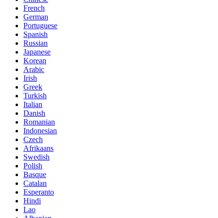
French
German
Portuguese
Spanish
Russian
Japanese
Korean
Arabic
Irish
Greek
Turkish
Italian
Danish
Romanian
Indonesian
Czech
Afrikaans
Swedish
Polish
Basque
Catalan
Esperanto
Hindi
Lao