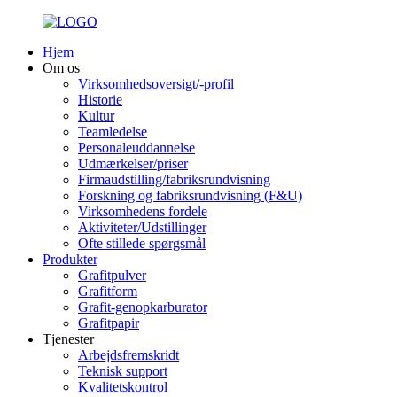
Hjem
Om os
Virksomhedsoversigt/-profil
Historie
Kultur
Teamledelse
Personaleuddannelse
Udmærkelser/priser
Firmaudstilling/fabriksrundvisning
Forskning og fabriksrundvisning (F&U)
Virksomhedens fordele
Aktiviteter/Udstillinger
Ofte stillede spørgsmål
Produkter
Grafitpulver
Grafitform
Grafit-genopkarburator
Grafitpapir
Tjenester
Arbejdsfremskridt
Teknisk support
Kvalitetskontrol