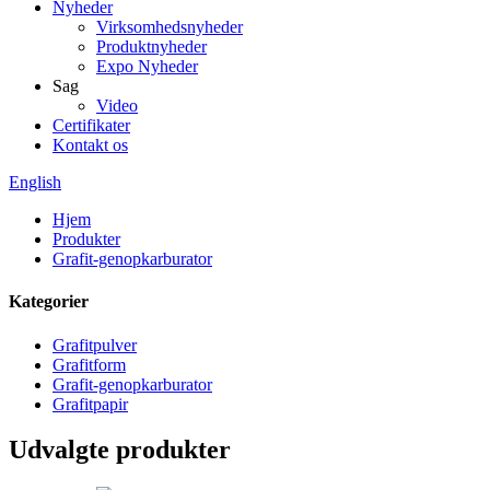
Nyheder
Virksomhedsnyheder
Produktnyheder
Expo Nyheder
Sag
Video
Certifikater
Kontakt os
English
Hjem
Produkter
Grafit-genopkarburator
Kategorier
Grafitpulver
Grafitform
Grafit-genopkarburator
Grafitpapir
Udvalgte produkter