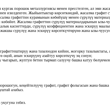
ы кургак порошок металлургиясы менен пресстелген, ал эми жа
енен изилденген. Жыйынтыктар көрсөткөндөй, жасалма графит
 Жасалма графиттин курамынын көбөйүшү менен сүрүлүү матери
йин көбөйөт. Жасалма графиттин сүрүлүү материалдарынын ызы-ч
калык касиеттерди, сүрүлүү коэффициентин жана эскирүү маал
жакшы сүрүлүү жана эскирүү көрсөткүчтөрүнө жана ызы-чуусуна
 графиттештирүү жана тазалоодон кийин, жогорку тазалыктагы,
ө оңой, анын эскирүүнү азайтуу көрсөткүчү эң сонун;
 чыгарып, жуптун бетин тырмап салуучу башка катуу бөлүкчөл
порошогун, кеңейтилүүчү графит, графит фольгасын жана башка
уштай алабыз.
 укугуна ээбиз.