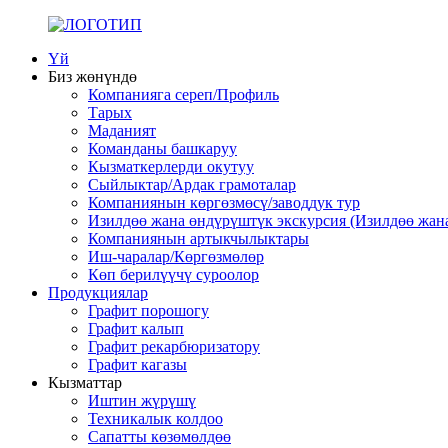
Үй
Биз жөнүндө
Компанияга сереп/Профиль
Тарых
Маданият
Команданы башкаруу
Кызматкерлерди окутуу
Сыйлыктар/Ардак грамоталар
Компаниянын көргөзмөсү/заводдук тур
Изилдөө жана өндүрүштүк экскурсия (Изилдөө жана
Компаниянын артыкчылыктары
Иш-чаралар/Көргөзмөлөр
Көп берилүүчү суроолор
Продукциялар
Графит порошогу
Графит калып
Графит рекарбюризатору
Графит кагазы
Кызматтар
Иштин жүрүшү
Техникалык колдоо
Сапатты көзөмөлдөө