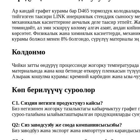
Ар кандай графит курамы бар D465 тормоздук колодкалар
тийгизген таасири LINK инерциялык стенддик сыноосу м
механикалык касиеттерине анчалык деле таасир этпейт.
төмөндөйт, ал эми эскирүү көлөмү алгач азаят, андан ки
көрсөтөт. Физикалык жана химиялык касиеттерди, механи
курамы болжол менен 8% болгондо, сүрүлүү материалы эң 
Колдонмо
Чийки затты өндүрүү процессинде жогорку температурада
материалында жана кош бетинде өткөрүү пленкасын түзүүг
Азыраак кошулма курамы: кремний карбидин жана ызы-чуу
Көп берилүүчү суроолор
С1. Сиздин негизги продуктуңуз кайсы?
Биз негизинен жогорку тазалыктагы кабырчыктуу графит 
суроо-талабына ылайыкташтырылган продукцияларды сун
Q2: Сиз заводсузбу же соода компаниясысызбы?
Биз заводбуз жана экспорт жана импорттун көз карандысыз