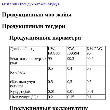
Бизге электрондук кат жөнөтүңүз
Продукциянын чоо-жайы
Продукциянын тегдери
Продукциянын параметри
Долбоор/бренд
KW-
KW-
KW-FAG-
FAG88
FAG94
96
Бекитилген көмүртек
99
99.3
99.5
(%)≥
0,5
0.4
0.3
Күл (%)≤
(%)≤ нын учуп
0,5
0,5
0,5
кетиши
Күкүрт (%)≤
0.01
0.01
0.01
Нымдуулук (%)≤
0.2
0.15
0.1
Продукциянын колдонулушу