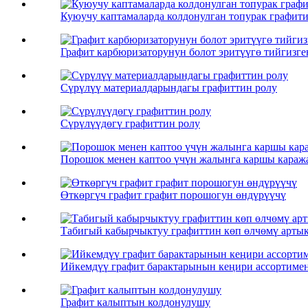
Куюучу каптамаларда колдонулган топурак графит
Графит карбюризаторунун болот эритүүгө тийгизге
Сүрүлүү материалдарындагы графиттин ролу
Сүрүлүүдөгү графиттин ролу
Порошок менен каптоо үчүн жалынга каршы караж
Өткөргүч графит графит порошогун өндүрүүчү
Табигый кабырчыктуу графиттин көп өлчөмү арты
Ийкемдүү графит барактарынын кеңири ассортимент
Графит калыптын колдонулушу