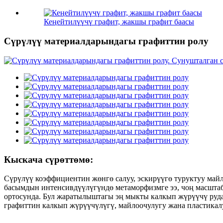
Кеңейтилүүчү графит, жакшы графит баасы
Сүрүлүү материалдарындагы графиттин ролу
Кыскача сүрөттөмө:
Сүрүлүү коэффициентин жөнгө салуу, эскирүүгө туруктуу майл
басымдын интенсивдүүлүгүндө метаморфизмге ээ, чоң масштабд
ортосунда. Бул жаратылыштагы эң мыкты калкып жүрүүчү рудал
графиттин калкып жүрүүчүлүгү, майлоочулугу жана пластикалу