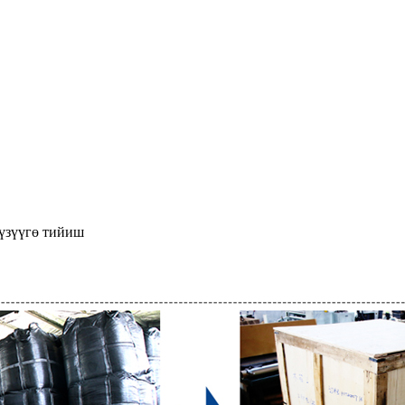
үзүүгө тийиш