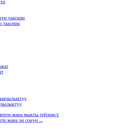
и
н таасири
ат
кчылыктуу
и жана эң сонун ...