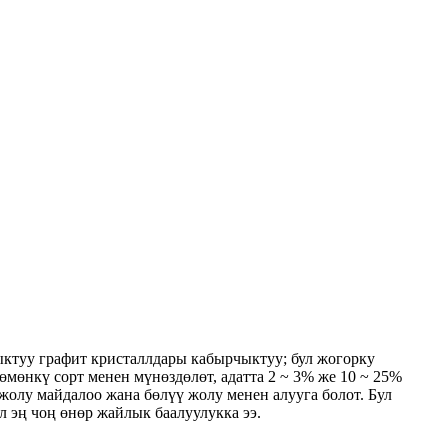
ыктуу графит кристаллдары кабырчыктуу; бул жогорку
мөнкү сорт менен мүнөздөлөт, адатта 2 ~ 3% же 10 ~ 25%
олу майдалоо жана бөлүү жолу менен алууга болот. Бул
 эң чоң өнөр жайлык баалуулукка ээ.