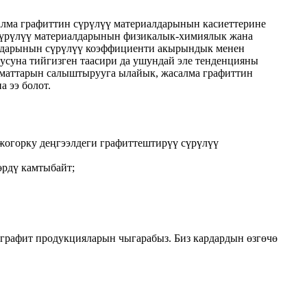
салма графиттин сүрүлүү материалдарынын касиеттерине
 сүрүлүү материалдарынын физикалык-химиялык жана
алдарынын сүрүлүү коэффициенти акырындык менен
уусуна тийгизген таасири да ушундай эле тенденцияны
ыматтарын салыштырууга ылайык, жасалма графиттин
 ээ болот.
 жогорку деңгээлдеги графиттештирүү сүрүлүү
өрдү камтыбайт;
 графит продукцияларын чыгарабыз. Биз кардардын өзгөчө