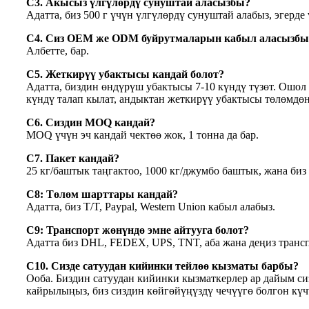
С3. Акысыз үлгүлөрдү сунуштай аласызбы?
Адатта, биз 500 г үчүн үлгүлөрдү сунуштай алабыз, эгерд
С4. Сиз OEM же ODM буйрутмаларын кабыл аласызбы
Албетте, бар.
С5. Жеткирүү убактысы кандай болот?
Адатта, биздин өндүрүш убактысы 7-10 күндү түзөт. Ошол
күндү талап кылат, андыктан жеткирүү убактысы төлөмдөн
С6. Сиздин MOQ кандай?
MOQ үчүн эч кандай чектөө жок, 1 тонна да бар.
С7. Пакет кандай?
25 кг/баштык таңгактоо, 1000 кг/джумбо баштык, жана би
С8: Төлөм шарттары кандай?
Адатта, биз T/T, Paypal, Western Union кабыл алабыз.
С9: Транспорт жөнүндө эмне айтууга болот?
Адатта биз DHL, FEDEX, UPS, TNT, аба жана деңиз трансп
С10. Сизде сатуудан кийинки тейлөө кызматы барбы?
Ооба. Биздин сатуудан кийинки кызматкерлер ар дайым сиз
кайрылыңыз, биз сиздин көйгөйүңүздү чечүүгө болгон кү