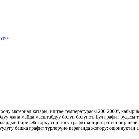
оочу материал катары, иштөө температурасы 200-2000°, кабырч
уу жана майда масштабдуу болуп бөлүнөт. Бул графит рудасы тө
ардын бири. Жогорку сорттогу графит концентратын бир нече ж
улугу башка графит түрлөрүнө караганда жогору; ошондуктан ал