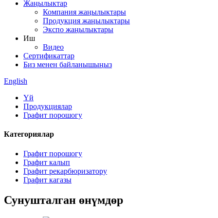
Жаңылыктар
Компания жаңылыктары
Продукция жаңылыктары
Экспо жаңылыктары
Иш
Видео
Сертификаттар
Биз менен байланышыңыз
English
Үй
Продукциялар
Графит порошогу
Категориялар
Графит порошогу
Графит калып
Графит рекарбюризатору
Графит кагазы
Сунушталган өнүмдөр