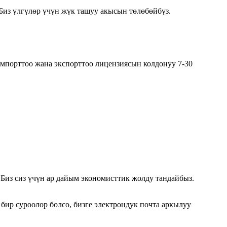
 Биз үлгүлөр үчүн жүк ташуу акысын төлөбөйбүз.
импорттоо жана экспорттоо лицензиясын колдонуу 7-30
Биз сиз үчүн ар дайым экономисттик жолду тандайбыз.
бир суроолор болсо, бизге электрондук почта аркылуу