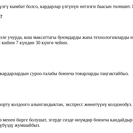
е үлгү кымбат болсо, кардарлар үлгүнүн негизги баасын төлөшөт.
?
 эле учурда, кош максаттагы буюмдарды жана технологияларды 
 кийин 7 күндөн 30 күнгө чейин.
з кардарлардын суроо-талабы боюнча товарларды таңгактайбыз.
орту колдоого алынгандыктан, экспресс жөнөтүүнү колдонобуз. 
 менен бирге болушат, эгерде сизде өнүмдөр боюнча кандайдыр 
чүбүздү жумшайбыз.