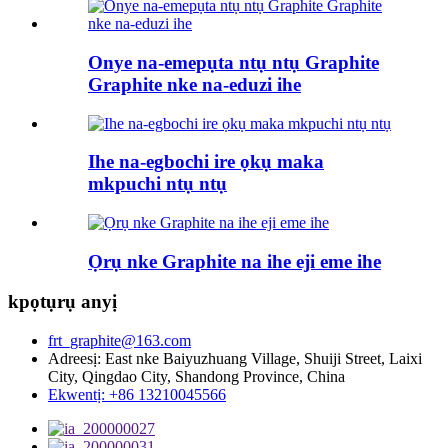
Onye na-emepụta ntụ ntụ Graphite
Graphite nke na-eduzi ihe
Ihe na-egbochi ire ọkụ maka
mkpuchi ntụ ntụ
Ọrụ nke Graphite na ihe eji eme ihe
kpọtụrụ anyị
frt_graphite@163.com
Adreesị: East nke Baiyuzhuang Village, Shuiji Street, Laixi
City, Qingdao City, Shandong Province, China
Ekwentị: +86 13210045566