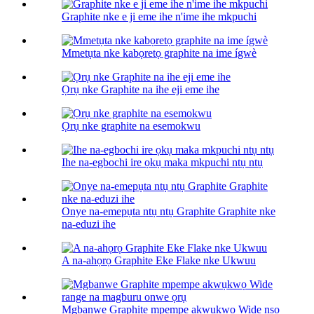
Graphite nke e ji eme ihe n'ime ihe mkpuchi
Mmetụta nke kabọretọ graphite na ime ígwè
Ọrụ nke Graphite na ihe eji eme ihe
Ọrụ nke graphite na esemokwu
Ihe na-egbochi ire ọkụ maka mkpuchi ntụ ntụ
Onye na-emepụta ntụ ntụ Graphite Graphite nke
na-eduzi ihe
A na-ahọrọ Graphite Eke Flake nke Ukwuu
Mgbanwe Graphite mpempe akwụkwọ Wide nso