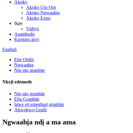
Akụkọ
Akụkọ Ụlọ Ọrụ
Akụkọ Ngwaahịa
Akụkọ Expo
Ikpe
Vidiyo
Asambodo
Kpọtụrụ anyị
English
Ebe Obibi
Ngwaahịa
Ntụ ntụ graphite
Nkeji edemede
Ntụ ntụ graphite
Ebu Graphite
Igwe eji emegharị graphite
Akwụkwọ Grafit
Ngwaahịa ndị a ma ama