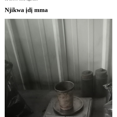
Njikwa ịdị mma