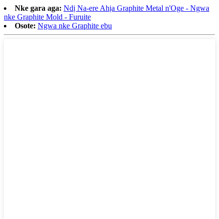
Nke gara aga:
Ndị Na-ere Ahịa Graphite Metal n'Oge - Ngwa
nke Graphite Mold - Furuite
Osote:
Ngwa nke Graphite ebu