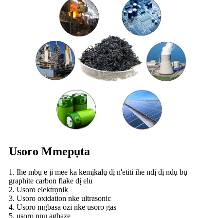
Usoro Mmepụta
1. Ihe mbụ e ji mee ka kemịkalụ dị n'etiti ihe ndị dị ndụ bụ
graphite carbon flake dị elu
2. Usoro elektrọnik
3. Usoro oxidation nke ultrasonic
4. Usoro mgbasa ozi nke usoro gas
5, usoro nnu agbaze