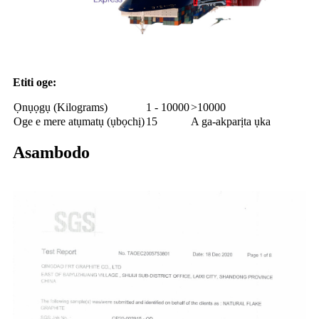
Etiti oge:
Ọnụọgụ (Kilograms)
1 - 10000
>10000
Oge e mere atụmatụ (ụbọchị)
15
A ga-akparịta ụka
Asambodo