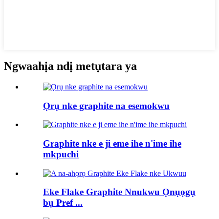
Ngwaahịa ndị metụtara ya
Ọrụ nke graphite na esemokwu
Graphite nke e ji eme ihe n'ime ihe
mkpuchi
Eke Flake Graphite Nnukwu Ọnụọgụ
bụ Pref ...