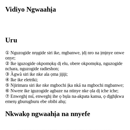
Vidiyo Ngwaahịa
Uru
① Nguzogide nrụgide siri ike, mgbanwe, ịdị nro na ịmịnye onwe
onye;
② Ike iguzogide okpomọkụ dị elu, obere okpomọkụ, nguzogide
nchara, nguzogide radieshon;
③ Àgwà siri ike nke ala ọma jijiji;
④ Ike ike eletriki;
⑤ Njirimara siri ike nke mgbochi ịka nká na mgbochi mgbanwe;
⑥ Nwere ike iguzogide agbaze na ntinye nke ọla dị iche iche;
⑦ Enweghị nsí, enweghị ihe ọ bụla na-akpata kansa, ọ dịghịkwa
emerụ gburugburu ebe obibi ahụ;
Nkwakọ ngwaahịa na nnyefe