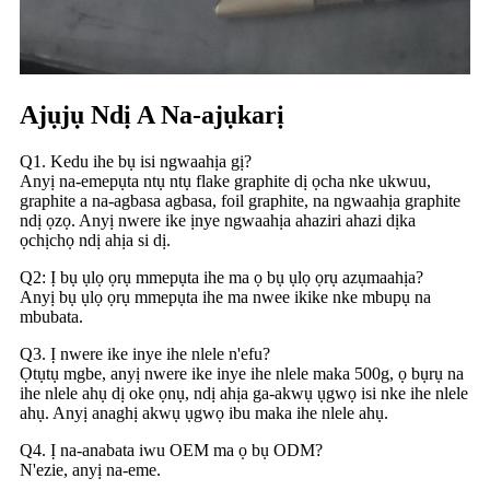
Ajụjụ Ndị A Na-ajụkarị
Q1. Kedu ihe bụ isi ngwaahịa gị?
Anyị na-emepụta ntụ ntụ flake graphite dị ọcha nke ukwuu,
graphite a na-agbasa agbasa, foil graphite, na ngwaahịa graphite
ndị ọzọ. Anyị nwere ike ịnye ngwaahịa ahaziri ahazi dịka
ọchịchọ ndị ahịa si dị.
Q2: Ị bụ ụlọ ọrụ mmepụta ihe ma ọ bụ ụlọ ọrụ azụmaahịa?
Anyị bụ ụlọ ọrụ mmepụta ihe ma nwee ikike nke mbupụ na
mbubata.
Q3. Ị nwere ike inye ihe nlele n'efu?
Ọtụtụ mgbe, anyị nwere ike inye ihe nlele maka 500g, ọ bụrụ na
ihe nlele ahụ dị oke ọnụ, ndị ahịa ga-akwụ ụgwọ isi nke ihe nlele
ahụ. Anyị anaghị akwụ ụgwọ ibu maka ihe nlele ahụ.
Q4. Ị na-anabata iwu OEM ma ọ bụ ODM?
N'ezie, anyị na-eme.