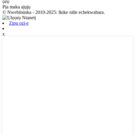
ọzọ
Pịa maka ajụjụ
© Nwebiisinka - 2010-2025: Ikike niile echekwabara.
Zipu ozi-e
x