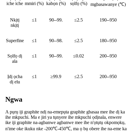
iche iche
mmiri (%)
kabọn (%)
sọlfọ (%)
mgbasawanye (℃)
Nkịtị
≤1
90--99.
≤2.5
190--950
nkịtị
Superfine
≤1
90--98.
≤2.5
180--950
Sọlfọ dị
≤1
90--99.
≤0.02
200--950
ala
Ịdị ọcha
≤1
≥99.9
≤2.5
200--950
dị elu
Ngwa
A pụrụ iji graphite ndị na-emepụta graphite gbasaa mee ihe dị ka
ihe mkpuchi. Ma e jiri ya tụnyere ihe mkpuchi ọdịnala, enwere
ike iji graphite na-agbanwe agbanwe mee ihe n'ọtụtụ okpomọkụ,
n'ime oke ikuku nke -200℃-450℃, ma ọ bụ obere ihe na-eme ka