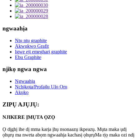
ngwaahịa
Ntụ ntụ graphite
Akwụkwọ Grafit
Igwe eji emegharị graphite
Ebu Graphite
njikọ ngwa ngwa
Ngwaahịa
Nchịkọta/Profaịlụ Ụlọ Ọrụ
Akụkọ
ZIPỤ AJỤJỤ:
NJIKERE ỊMỤTA ỌZỌ
Ọ dịghị ihe dị mma karịa ịhụ nsonaazụ ikpeazụ. Mụta maka ụdị
ọhụrụ ma nweta abọm ngwaahịa kachasị ọhụrụMa rịọ maka ozi ndị