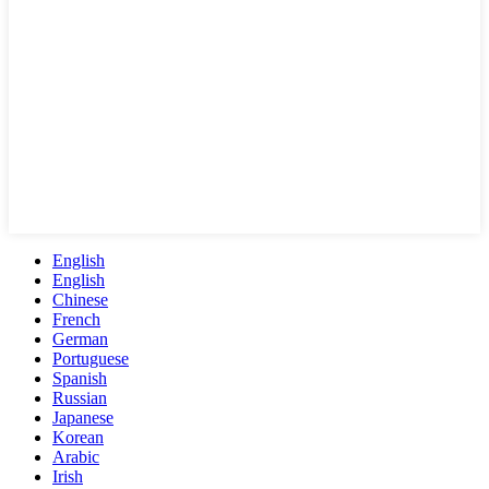
English
English
Chinese
French
German
Portuguese
Spanish
Russian
Japanese
Korean
Arabic
Irish