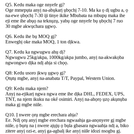
Q5. Kedu maka oge nnyefe gị?
Oge mmepụta anyị na-abụkarị ụbọchị 7-10. Ma ka ọ dị ugbu a, ọ
na-ewe ụbọchị 7-30 iji tinye ikike Mbubata na mbupụ maka ihe
eji eme ihe abụọ na teknụzụ, yabụ oge nnyefe bụ ụbọchị 7 ruo
30 mgbe akwụchara ụgwọ.
Q6. Kedu ihe bụ MOQ gị?
Enweghị oke maka MOQ, 1 ton dịkwa.
Q7. Kedu ka ngwugwu ahụ dị?
Ngwugwu 25kg/akpa, 1000kg/akpa jumbo, anyị na-akwakọba
ngwongwo dịka ndị ahịa si chọọ.
Q8: Kedu usoro ịkwụ ụgwọ gị?
Ọtụtụ mgbe, anyị na-anabata T/T, Paypal, Western Union.
Q9: Kedu maka njem?
Anyị na-ejikarị ngwa ngwa eme ihe dịka DHL, FEDEX, UPS,
TNT, na njem ikuku na oké osimiri. Anyị na-ahọrọ ụzọ akụnụba
maka gị mgbe niile.
Q10. Ị nwere ọrụ mgbe erechara ahịa?
Ee. Ndị ọrụ anyị mgbe erechara ngwaahịa ga-anọnyere gị mgbe
niile, ọ bụrụ na ị nwere ajụjụ ọ bụla gbasara ngwaahịa ndị a, biko
zitere anyị ozi-e, anyị ga-agbalị ike anyị niile idozi nsogbu gị.