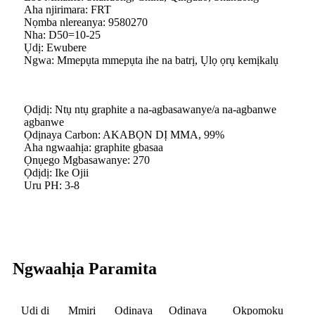
Aha njirimara: FRT
Nọmba nlereanya: 9580270
Nha: D50=10-25
Ụdị: Ewubere
Ngwa: Mmepụta mmepụta ihe na batrị, Ụlọ ọrụ kemịkalụ
Ọdịdị: Ntụ ntụ graphite a na-agbasawanye/a na-agbanwe
agbanwe
Ọdịnaya Carbon: AKABỌN DỊ MMA, 99%
Aha ngwaahịa: graphite gbasaa
Ọnụego Mgbasawanye: 270
Ọdịdị: Ike Ojii
Uru PH: 3-8
Ngwaahịa Paramita
Ụdị dị
Mmiri
Ọdịnaya
Ọdịnaya
Okpomọkụ