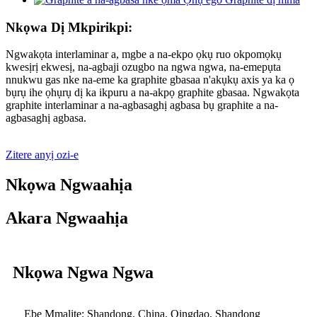
Nkọwa Dị Mkpirikpi:
Ngwakọta interlaminar a, mgbe a na-ekpo ọkụ ruo okpomọkụ
kwesịrị ekwesị, na-agbaji ozugbo na ngwa ngwa, na-emepụta
nnukwu gas nke na-eme ka graphite gbasaa n'akụkụ axis ya ka ọ
bụrụ ihe ọhụrụ dị ka ikpuru a na-akpọ graphite gbasaa. Ngwakọta
graphite interlaminar a na-agbasaghị agbasa bụ graphite a na-
agbasaghị agbasa.
Zitere anyị ozi-e
Nkọwa Ngwaahịa
Akara Ngwaahịa
Nkọwa Ngwa Ngwa
Ebe Mmalite: Shandong, China, Qingdao, Shandong