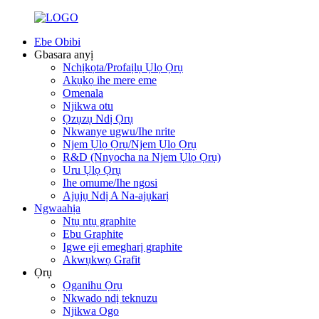
Ebe Obibi
Gbasara anyị
Nchịkọta/Profaịlụ Ụlọ Ọrụ
Akụkọ ihe mere eme
Omenala
Njikwa otu
Ọzụzụ Ndị Ọrụ
Nkwanye ugwu/Ihe nrite
Njem Ụlọ Ọrụ/Njem Ụlọ Ọrụ
R&D (Nnyocha na Njem Ụlọ Ọrụ)
Uru Ụlọ Ọrụ
Ihe omume/Ihe ngosi
Ajụjụ Ndị A Na-ajụkarị
Ngwaahịa
Ntụ ntụ graphite
Ebu Graphite
Igwe eji emegharị graphite
Akwụkwọ Grafit
Ọrụ
Ọganihu Ọrụ
Nkwado ndị teknuzu
Njikwa Ogo