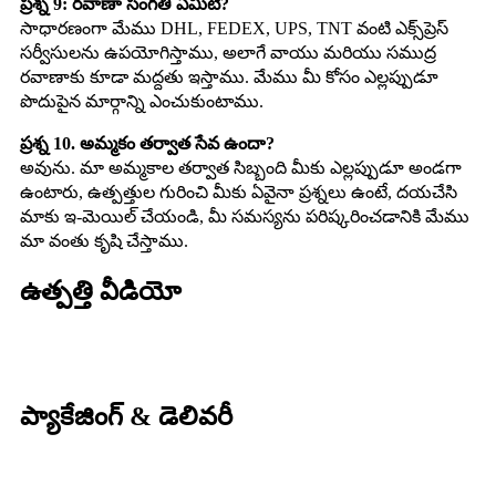
ప్రశ్న 9: రవాణా సంగతి ఏమిటి?
సాధారణంగా మేము DHL, FEDEX, UPS, TNT వంటి ఎక్స్‌ప్రెస్
సర్వీసులను ఉపయోగిస్తాము, అలాగే వాయు మరియు సముద్ర
రవాణాకు కూడా మద్దతు ఇస్తాము. మేము మీ కోసం ఎల్లప్పుడూ
పొదుపైన మార్గాన్ని ఎంచుకుంటాము.
ప్రశ్న 10. అమ్మకం తర్వాత సేవ ఉందా?
అవును. మా అమ్మకాల తర్వాత సిబ్బంది మీకు ఎల్లప్పుడూ అండగా
ఉంటారు, ఉత్పత్తుల గురించి మీకు ఏవైనా ప్రశ్నలు ఉంటే, దయచేసి
మాకు ఇ-మెయిల్ చేయండి, మీ సమస్యను పరిష్కరించడానికి మేము
మా వంతు కృషి చేస్తాము.
ఉత్పత్తి వీడియో
ప్యాకేజింగ్ & డెలివరీ