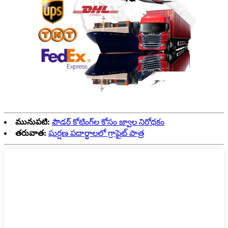
మునుపటి:
పౌడర్ కోటింగ్‌ల కోసం జ్వాల నిరోధకం
తరువాత:
ఘర్షణ పదార్థాలలో గ్రాఫైట్ పాత్ర