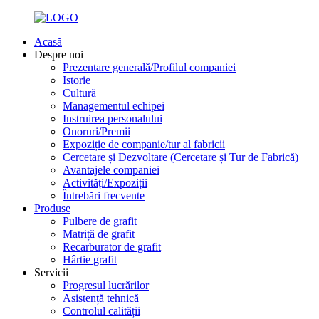
Acasă
Despre noi
Prezentare generală/Profilul companiei
Istorie
Cultură
Managementul echipei
Instruirea personalului
Onoruri/Premii
Expoziție de companie/tur al fabricii
Cercetare și Dezvoltare (Cercetare și Tur de Fabrică)
Avantajele companiei
Activități/Expoziții
Întrebări frecvente
Produse
Pulbere de grafit
Matriță de grafit
Recarburator de grafit
Hârtie grafit
Servicii
Progresul lucrărilor
Asistență tehnică
Controlul calității