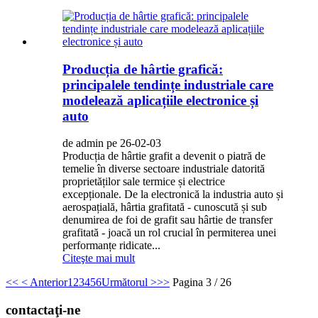
Producția de hârtie grafică:
principalele tendințe industriale care
modelează aplicațiile electronice și
auto
de admin pe 26-02-03
Producția de hârtie grafit a devenit o piatră de
temelie în diverse sectoare industriale datorită
proprietăților sale termice și electrice
excepționale. De la electronică la industria auto și
aerospațială, hârtia grafitată - cunoscută și sub
denumirea de foi de grafit sau hârtie de transfer
grafitată - joacă un rol crucial în permiterea unei
performanțe ridicate...
Citeşte mai mult
<<
< Anterior
1
2
3
4
5
6
Următorul >
>>
Pagina 3 / 26
contactaţi-ne