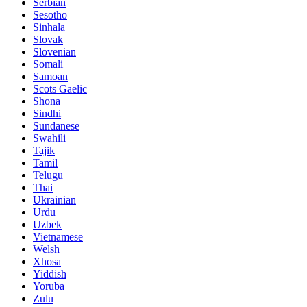
Serbian
Sesotho
Sinhala
Slovak
Slovenian
Somali
Samoan
Scots Gaelic
Shona
Sindhi
Sundanese
Swahili
Tajik
Tamil
Telugu
Thai
Ukrainian
Urdu
Uzbek
Vietnamese
Welsh
Xhosa
Yiddish
Yoruba
Zulu