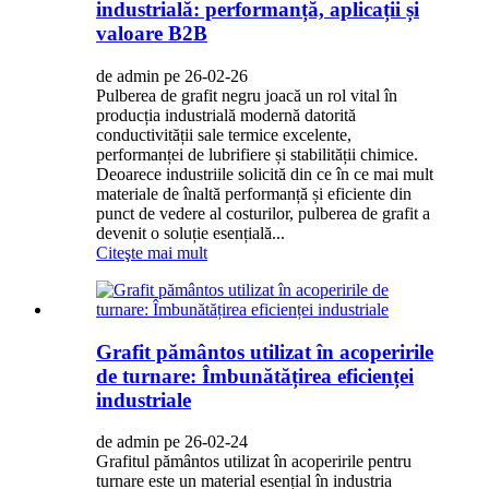
industrială: performanță, aplicații și
valoare B2B
de admin pe 26-02-26
Pulberea de grafit negru joacă un rol vital în
producția industrială modernă datorită
conductivității sale termice excelente,
performanței de lubrifiere și stabilității chimice.
Deoarece industriile solicită din ce în ce mai mult
materiale de înaltă performanță și eficiente din
punct de vedere al costurilor, pulberea de grafit a
devenit o soluție esențială...
Citeşte mai mult
Grafit pământos utilizat în acoperirile
de turnare: Îmbunătățirea eficienței
industriale
de admin pe 26-02-24
Grafitul pământos utilizat în acoperirile pentru
turnare este un material esențial în industria