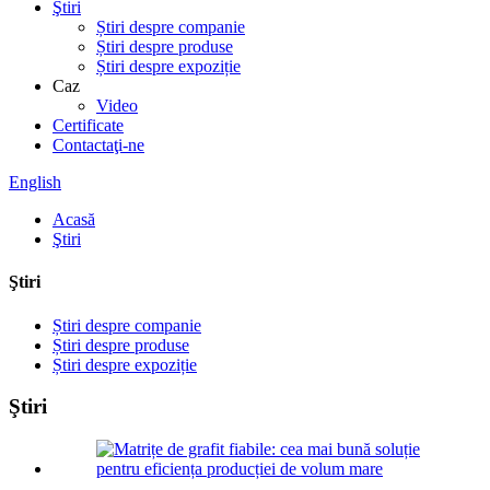
Ştiri
Știri despre companie
Știri despre produse
Știri despre expoziție
Caz
Video
Certificate
Contactaţi-ne
English
Acasă
Ştiri
Ştiri
Știri despre companie
Știri despre produse
Știri despre expoziție
Ştiri