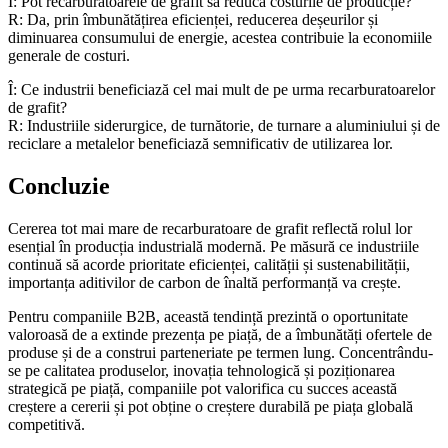
Î: Pot recarburatoarele de grafit să reducă costurile de producție?
R: Da, prin îmbunătățirea eficienței, reducerea deșeurilor și
diminuarea consumului de energie, acestea contribuie la economiile
generale de costuri.
Î: Ce industrii beneficiază cel mai mult de pe urma recarburatoarelor
de grafit?
R: Industriile siderurgice, de turnătorie, de turnare a aluminiului și de
reciclare a metalelor beneficiază semnificativ de utilizarea lor.
Concluzie
Cererea tot mai mare de recarburatoare de grafit reflectă rolul lor
esențial în producția industrială modernă. Pe măsură ce industriile
continuă să acorde prioritate eficienței, calității și sustenabilității,
importanța aditivilor de carbon de înaltă performanță va crește.
Pentru companiile B2B, această tendință prezintă o oportunitate
valoroasă de a extinde prezența pe piață, de a îmbunătăți ofertele de
produse și de a construi parteneriate pe termen lung. Concentrându-
se pe calitatea produselor, inovația tehnologică și poziționarea
strategică pe piață, companiile pot valorifica cu succes această
creștere a cererii și pot obține o creștere durabilă pe piața globală
competitivă.