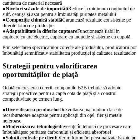
cantitatea de material necesară
●
Niveluri scăzute de impurități
Reduce la minimum conținutul de
sulf, cenușă și azot pentru a îmbunătăți puritatea metalului
●
Compoziție chimică stabilă
Garantează rezultate consistente pe
diferite loturi de producție
●
Adaptabilitate la diferite cuptoare
Funcționează fiabil în
cuptoare cu arc electric, cuptoare cu inducție și sisteme cu cupolă
Prin selectarea specificațiilor corecte ale produsului, producătorii pot
îmbunătăți semnificativ stabilitatea producției și calitatea rezultatelor.
Strategii pentru valorificarea
oportunităților de piață
Odată cu creșterea cererii, companiile B2B trebuie să adopte
strategii proactive pentru a capta cota de piață și a construi
competitivitate pe termen lung.
●
Diversificarea produselor
Dezvoltarea mai multor clase de
recarburatoare adaptate pentru aplicații din oțel, fier și metale
neferoase
●
Modernizarea tehnologiei
Investiții în tehnici de procesare care
îmbunătățesc puritatea carbonului și eficiența absorbției
●
Soluții centrate pe client
Oferim formulări personalizate bazate pe