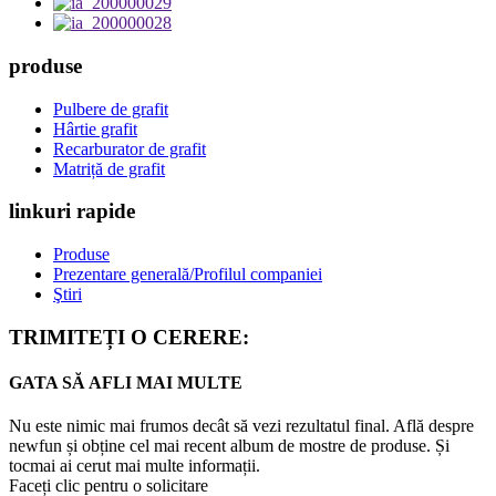
produse
Pulbere de grafit
Hârtie grafit
Recarburator de grafit
Matriță de grafit
linkuri rapide
Produse
Prezentare generală/Profilul companiei
Ştiri
TRIMITEȚI O CERERE:
GATA SĂ AFLI MAI MULTE
Nu este nimic mai frumos decât să vezi rezultatul final. Află despre
newfun și obține cel mai recent album de mostre de produse. Și
tocmai ai cerut mai multe informații.
Faceți clic pentru o solicitare