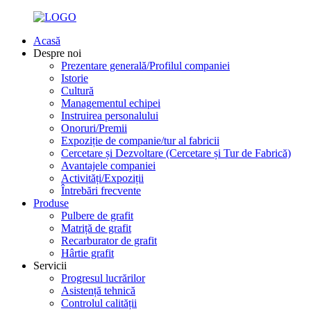
Acasă
Despre noi
Prezentare generală/Profilul companiei
Istorie
Cultură
Managementul echipei
Instruirea personalului
Onoruri/Premii
Expoziție de companie/tur al fabricii
Cercetare și Dezvoltare (Cercetare și Tur de Fabrică)
Avantajele companiei
Activități/Expoziții
Întrebări frecvente
Produse
Pulbere de grafit
Matriță de grafit
Recarburator de grafit
Hârtie grafit
Servicii
Progresul lucrărilor
Asistență tehnică
Controlul calității