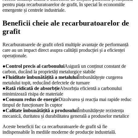
pentru piața recarburatoarelor de grafit, în special în economiile
emergente și centrele industriale.
Beneficii cheie ale recarburatoarelor de
grafit
Recarburatoarele de grafit oferă multiple avantaje de performanță
care au un impact direct asupra calității producției și a eficienței
operaționale.
●
Control precis al carbonului
Asigură un conținut constant de
carbon, ducând la proprietăți metalurgice stabile
●
Fluiditate îmbunătățită a metalului
Îmbunătățește curgerea
metalului topit, reducând defectele de turnare
●
Rată ridicată de absorbție
Absorbția eficientă a carbonului
minimizează risipa de materiale
●
Consum redus de energie
Dizolvarea și reacția mai rapide reduc
timpul de funcționare în cuptor
●
Calitate îmbunătățită a produsului
Îmbunătățește rezistența
mecanică, duritatea și durabilitatea generală a produselor metalice
Aceste beneficii fac ca recarburatoarele de grafit să fie
indispensabile în mediile moderne de producție industrială.