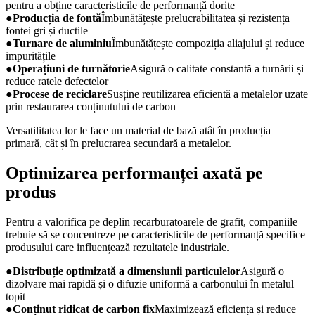
pentru a obține caracteristicile de performanță dorite
●
Producția de fontă
Îmbunătățește prelucrabilitatea și rezistența
fontei gri și ductile
●
Turnare de aluminiu
Îmbunătățește compoziția aliajului și reduce
impuritățile
●
Operațiuni de turnătorie
Asigură o calitate constantă a turnării și
reduce ratele defectelor
●
Procese de reciclare
Susține reutilizarea eficientă a metalelor uzate
prin restaurarea conținutului de carbon
Versatilitatea lor le face un material de bază atât în ​​producția
primară, cât și în prelucrarea secundară a metalelor.
Optimizarea performanței axată pe
produs
Pentru a valorifica pe deplin recarburatoarele de grafit, companiile
trebuie să se concentreze pe caracteristicile de performanță specifice
produsului care influențează rezultatele industriale.
●
Distribuție optimizată a dimensiunii particulelor
Asigură o
dizolvare mai rapidă și o difuzie uniformă a carbonului în metalul
topit
●
Conținut ridicat de carbon fix
Maximizează eficiența și reduce