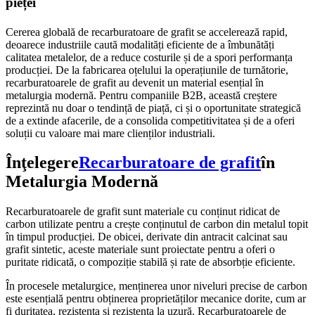
pieței
Cererea globală de recarburatoare de grafit se accelerează rapid,
deoarece industriile caută modalități eficiente de a îmbunătăți
calitatea metalelor, de a reduce costurile și de a spori performanța
producției. De la fabricarea oțelului la operațiunile de turnătorie,
recarburatoarele de grafit au devenit un material esențial în
metalurgia modernă. Pentru companiile B2B, această creștere
reprezintă nu doar o tendință de piață, ci și o oportunitate strategică
de a extinde afacerile, de a consolida competitivitatea și de a oferi
soluții cu valoare mai mare clienților industriali.
Înţelegere
Recarburatoare de grafit
în
Metalurgia Modernă
Recarburatoarele de grafit sunt materiale cu conținut ridicat de
carbon utilizate pentru a crește conținutul de carbon din metalul topit
în timpul producției. De obicei, derivate din antracit calcinat sau
grafit sintetic, aceste materiale sunt proiectate pentru a oferi o
puritate ridicată, o compoziție stabilă și rate de absorbție eficiente.
În procesele metalurgice, menținerea unor niveluri precise de carbon
este esențială pentru obținerea proprietăților mecanice dorite, cum ar
fi duritatea, rezistența și rezistența la uzură. Recarburatoarele de