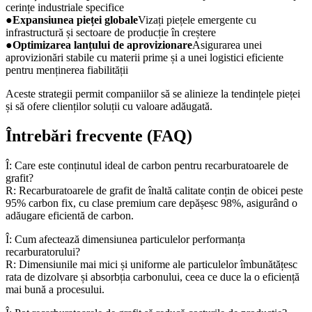
cerințe industriale specifice
●
Expansiunea pieței globale
Vizați piețele emergente cu
infrastructură și sectoare de producție în creștere
●
Optimizarea lanțului de aprovizionare
Asigurarea unei
aprovizionări stabile cu materii prime și a unei logistici eficiente
pentru menținerea fiabilității
Aceste strategii permit companiilor să se alinieze la tendințele pieței
și să ofere clienților soluții cu valoare adăugată.
Întrebări frecvente (FAQ)
Î: Care este conținutul ideal de carbon pentru recarburatoarele de
grafit?
R: Recarburatoarele de grafit de înaltă calitate conțin de obicei peste
95% carbon fix, cu clase premium care depășesc 98%, asigurând o
adăugare eficientă de carbon.
Î: Cum afectează dimensiunea particulelor performanța
recarburatorului?
R: Dimensiunile mai mici și uniforme ale particulelor îmbunătățesc
rata de dizolvare și absorbția carbonului, ceea ce duce la o eficiență
mai bună a procesului.