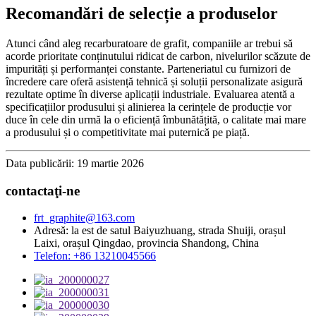
Recomandări de selecție a produselor
Atunci când aleg recarburatoare de grafit, companiile ar trebui să
acorde prioritate conținutului ridicat de carbon, nivelurilor scăzute de
impurități și performanței constante. Parteneriatul cu furnizori de
încredere care oferă asistență tehnică și soluții personalizate asigură
rezultate optime în diverse aplicații industriale. Evaluarea atentă a
specificațiilor produsului și alinierea la cerințele de producție vor
duce în cele din urmă la o eficiență îmbunătățită, o calitate mai mare
a produsului și o competitivitate mai puternică pe piață.
Data publicării: 19 martie 2026
contactaţi-ne
frt_graphite@163.com
Adresă: la est de satul Baiyuzhuang, strada Shuiji, orașul
Laixi, orașul Qingdao, provincia Shandong, China
Telefon: +86 13210045566