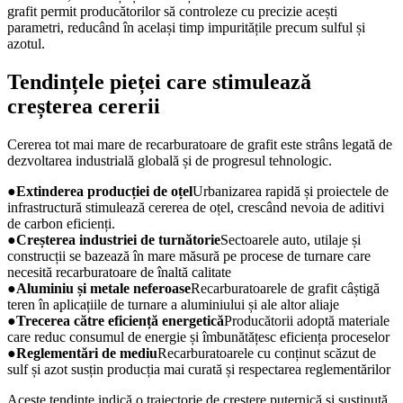
grafit permit producătorilor să controleze cu precizie acești
parametri, reducând în același timp impuritățile precum sulful și
azotul.
Tendințele pieței care stimulează
creșterea cererii
Cererea tot mai mare de recarburatoare de grafit este strâns legată de
dezvoltarea industrială globală și de progresul tehnologic.
●
Extinderea producției de oțel
Urbanizarea rapidă și proiectele de
infrastructură stimulează cererea de oțel, crescând nevoia de aditivi
de carbon eficienți.
●
Creșterea industriei de turnătorie
Sectoarele auto, utilaje și
construcții se bazează în mare măsură pe procese de turnare care
necesită recarburatoare de înaltă calitate
●
Aluminiu și metale neferoase
Recarburatoarele de grafit câștigă
teren în aplicațiile de turnare a aluminiului și ale altor aliaje
●
Trecerea către eficiență energetică
Producătorii adoptă materiale
care reduc consumul de energie și îmbunătățesc eficiența proceselor
●
Reglementări de mediu
Recarburatoarele cu conținut scăzut de
sulf și azot susțin producția mai curată și respectarea reglementărilor
Aceste tendințe indică o traiectorie de creștere puternică și susținută