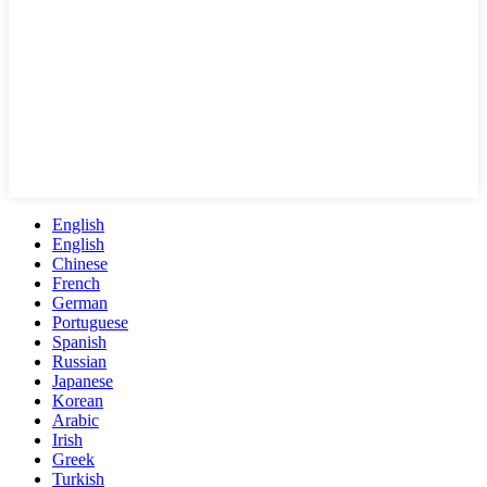
English
English
Chinese
French
German
Portuguese
Spanish
Russian
Japanese
Korean
Arabic
Irish
Greek
Turkish