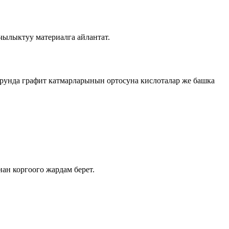
чылыктуу материалга айлантат.
рунда графит катмарларынын ортосуна кислоталар же башка
ан коргоого жардам берет.