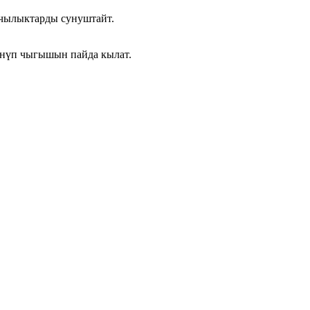
кчылыктарды сунуштайт.
үнүп чыгышын пайда кылат.