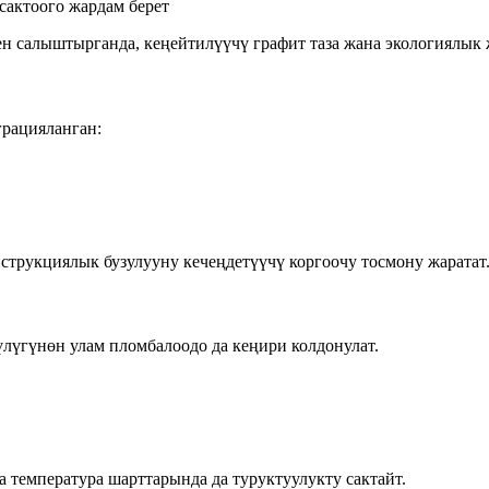
сактоого жардам берет
н салыштырганда, кеңейтилүүчү графит таза жана экологиялык 
грацияланган:
трукциялык бузулууну кечеңдетүүчү коргоочу тосмону жаратат
лүгүнөн улам пломбалоодо да кеңири колдонулат.
 температура шарттарында да туруктуулукту сактайт.