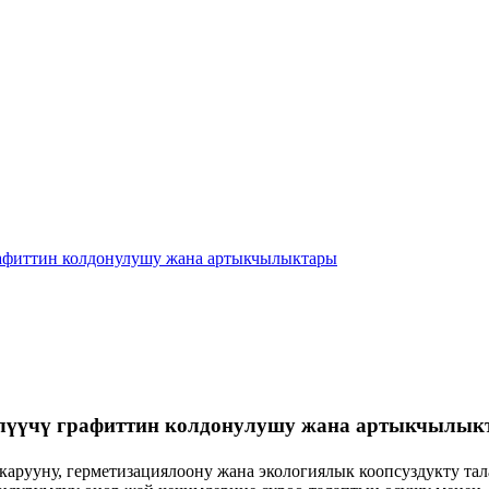
рафиттин колдонулушу жана артыкчылыктары
илүүчү графиттин колдонулушу жана артыкчылык
арууну, герметизациялоону жана экологиялык коопсуздукту тал