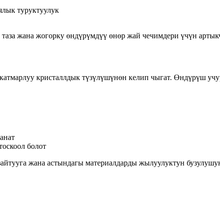
ялык туруктуулук
 таза жана жогорку өндүрүмдүү өнөр жай чечимдери үчүн артык
катмарлуу кристаллдык түзүлүшүнөн келип чыгат. Өндүрүш учу
анат
тоскоол болот
айтууга жана астындагы материалдарды жылуулуктун бузулушун