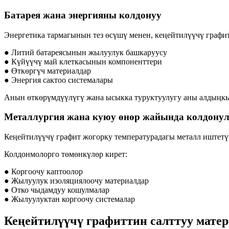
Батарея жана энергияны колдонуу
Энергетика тармагынын тез өсүшү менен, кеңейтилүүчү графит
● Литий батареясынын жылуулук башкаруусу
● Күйүүчү май клеткасынын компоненттери
● Өткөргүч материалдар
● Энергия сактоо системалары
Анын өткөрүмдүүлүгү жана ысыкка туруктуулугу аны алдыңкы
Металлургия жана куюу өнөр жайында колдону
Кеңейтилүүчү графит жогорку температурадагы металл иштет
Колдонмолорго төмөнкүлөр кирет:
● Коргоочу каптоолор
● Жылуулук изоляциялоочу материалдар
● Отко чыдамдуу кошулмалар
● Жылуулуктан коргоочу системалар
Кеңейтилүүчү графиттин салттуу мате