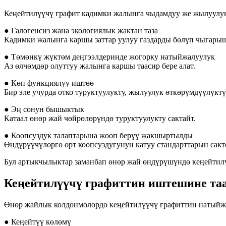
Кеңейтилүүчү графит кадимки жалынга чыдамдуу же жылуулук
● Галогенсиз жана экологиялык жактан таза
Кадимки жалынга каршы заттар уулуу газдарды бөлүп чыгарыш
● Төмөнкү жүктөм деңгээлдеринде жогорку натыйжалуулук
Аз өлчөмдөр олуттуу жалынга каршы таасир бере алат.
● Көп функциялуу иштөө
Бир эле учурда отко туруктуулукту, жылуулук өткөрүмдүүлүкт
● Эң сонун бышыктык
Катаал өнөр жай чөйрөлөрүндө туруктуулукту сактайт.
● Коопсуздук талаптарына жооп берүү жакшыртылды
Өндүрүүчүлөргө өрт коопсуздугунун катуу стандарттарын сакто
Бул артыкчылыктар заманбап өнөр жай өндүрүшүндө кеңейтил
Кеңейтилүүчү графиттин иштешине таа
Өнөр жайлык колдонмолордо кеңейтилүүчү графиттин натыйжал
● Кеңейтүү көлөмү