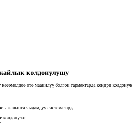
 жайлык колдонулушу
 көзөмөлдөө өтө маанилүү болгон тармактарда кеңири колдонула
и - жалынга чыдамдуу системаларда.
е колдонулат
т