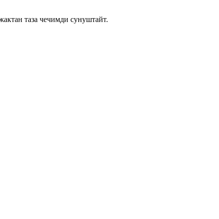
жактан таза чечимди сунуштайт.
.