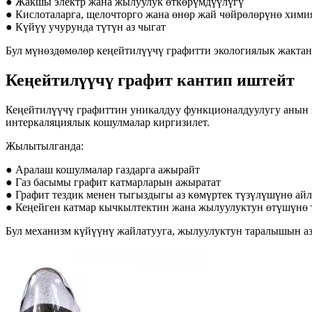
● Жакшы электр жана жылуулук өткөрүмдүүлүгү
● Кислоталарга, щелочторго жана өнөр жай чөйрөлөрүнө хими
● Күйүү учурунда түтүн аз чыгат
Бул мүнөздөмөлөр кеңейтилүүчү графитти экологиялык жактан
Кеңейтилүүчү графит кантип иштейт
Кеңейтилүүчү графиттин уникалдуу функционалдуулугу анын 
интеркаляциялык кошулмалар киргизилет.
Жылытылганда:
● Аралаш кошулмалар газдарга ажырайт
● Газ басымы графит катмарларын ажыратат
● Графит тездик менен тыгыздыгы аз көмүртек түзүлүшүнө айл
● Кеңейген катмар кычкылтектин жана жылуулуктун өтүшүнө 
Бул механизм күйүүнү жайлатууга, жылуулуктун таралышын аз