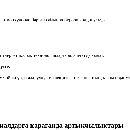
 төмөнкүлөрдө барган сайын көбүрөөк колдонулууда:
 энергетикалык технологияларга ылайыктуу кылат.
лушу
үү чөйрөсүндө жылуулук изоляциясын жакшыртып, кычкылдануун
риалдарга караганда артыкчылыктары