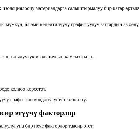
 изоляциялоочу материалдарга салыштырмалуу бир катар арты
ы мүмкүн, ал эми кеңейтилүүчү графит уулуу заттардын аз бөл
ү жана жылуулук изоляциясын камсыз кылат.
одо колдоо көрсөтөт.
үүчү графиттин колдонулушун көбөйттү.
сир этүүчү факторлор
уулугуна бир нече факторлор таасир этет: