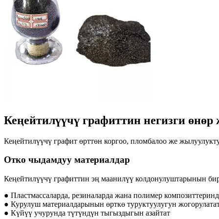
Кеңейтилүүчү графиттин негизги өнөр
Кеңейтилүүчү графит өрттөн коргоо, пломбалоо же жылуулукту
Отко чыдамдуу материалдар
Кеңейтилүүчү графиттин эң маанилүү колдонулуштарынын бир
● Пластмассаларда, резиналарда жана полимер композиттеринд
● Курулуш материалдарынын өрткө туруктуулугун жогорулата
● Күйүү учурунда түтүндүн тыгыздыгын азайтат