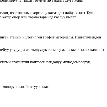
кеңейилүүчү графит өзүнүн ар тараптуулугу жана
ейип, изоляциялык коргоочу катмарды пайда кылат. Бул
 катар өнөр жай тармактарында баалуу кылат.
ынган атайын иштетилген графит материалы. Иштетилгенден
еңейүү учурунда ал жылуулук тосмосу жана кычкылтек калканы
табигый графиттин көптөгөн пайдалуу мүнөздөмөлөрүн,
онмолоруна ылайыктуу кылат: