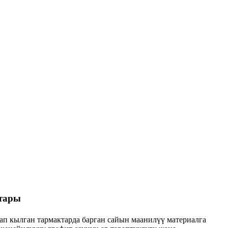
тары
ап кылган тармактарда барган сайын маанилүү материалга