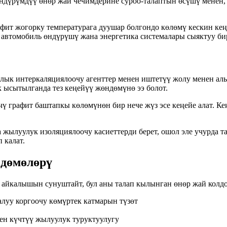
ндүрүмдүү өнөр жай чечимдерине суроо-талаптын өсүшү менен, 
фит жогорку температурага дуушар болгондо көлөмү кескин кең
 автомобиль өндүрүшү жана энергетика системалары сыяктуу бир
лык интеркаляциялоочу агенттер менен иштетүү жолу менен ал
к ысытылганда тез кеңейүү жөндөмүнө ээ болот.
чү графит баштапкы көлөмүнөн бир нече жүз эсе кеңейе алат. К
а жылуулук изоляциялоочу касиеттерди берет, ошол эле учурда 
 калат.
здөмөлөрү
 айкалышын сунуштайт, бул аны талап кылынган өнөр жай колд
луу коргоочу көмүртек катмарын түзөт
ен күчтүү жылуулук туруктуулугу