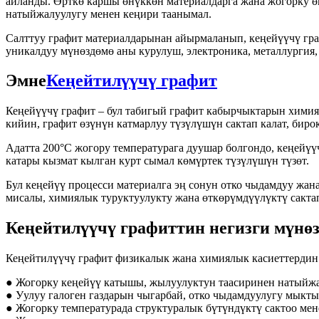
айланды. Өрткө каршы өнүккөн материалдарга жана жогорку ө
натыйжалуулугу менен кеңири таанымал.
Салттуу графит материалдарынан айырмаланып, кеңейүүчү гра
уникалдуу мүнөздөмө аны курулуш, электроника, металлургия,
Эмне
Кеңейтилүүчү графит
Кеңейүүчү графит – бул табигый графит кабырчыктарын химия
кийин, графит өзүнүн катмарлуу түзүлүшүн сактап калат, биро
Адатта 200°C жогору температурага дуушар болгондо, кеңейүү
катары кызмат кылган курт сымал көмүртек түзүлүшүн түзөт.
Бул кеңейүү процесси материалга эң сонун отко чыдамдуу жан
мисалы, химиялык туруктуулукту жана өткөрүмдүүлүктү сактап
Кеңейтилүүчү графиттин негизги мүнө
Кеңейтилүүчү графит физикалык жана химиялык касиеттердин
● Жогорку кеңейүү катышы, жылуулуктун таасиринен натыйжа
● Уулуу галоген газдарын чыгарбай, отко чыдамдуулугу мыкты
● Жогорку температурада структуралык бүтүндүктү сактоо мен