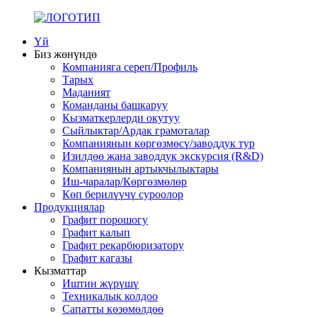
Үй
Биз жөнүндө
Компанияга сереп/Профиль
Тарых
Маданият
Команданы башкаруу
Кызматкерлерди окутуу
Сыйлыктар/Ардак грамоталар
Компаниянын көргөзмөсү/заводдук тур
Изилдөө жана заводдук экскурсия (R&D)
Компаниянын артыкчылыктары
Иш-чаралар/Көргөзмөлөр
Көп берилүүчү суроолор
Продукциялар
Графит порошогу
Графит калып
Графит рекарбюризатору
Графит кагазы
Кызматтар
Иштин жүрүшү
Техникалык колдоо
Сапатты көзөмөлдөө