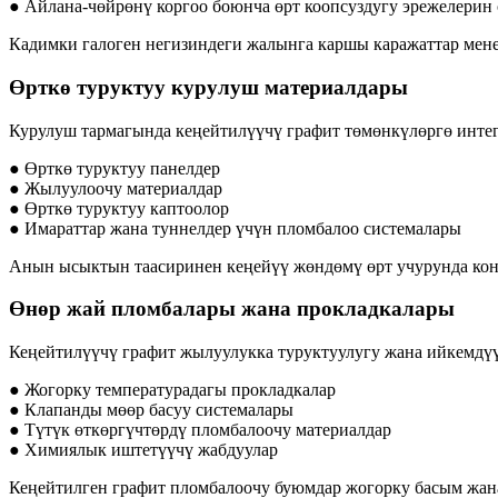
● Айлана-чөйрөнү коргоо боюнча өрт коопсуздугу эрежелерин 
Кадимки галоген негизиндеги жалынга каршы каражаттар мене
Өрткө туруктуу курулуш материалдары
Курулуш тармагында кеңейтилүүчү графит төмөнкүлөргө инте
● Өрткө туруктуу панелдер
● Жылуулоочу материалдар
● Өрткө туруктуу каптоолор
● Имараттар жана туннелдер үчүн пломбалоо системалары
Анын ысыктын таасиринен кеңейүү жөндөмү өрт учурунда конс
Өнөр жай пломбалары жана прокладкалары
Кеңейтилүүчү графит жылуулукка туруктуулугу жана ийкемдүү
● Жогорку температурадагы прокладкалар
● Клапанды мөөр басуу системалары
● Түтүк өткөргүчтөрдү пломбалоочу материалдар
● Химиялык иштетүүчү жабдуулар
Кеңейтилген графит пломбалоочу буюмдар жогорку басым жана