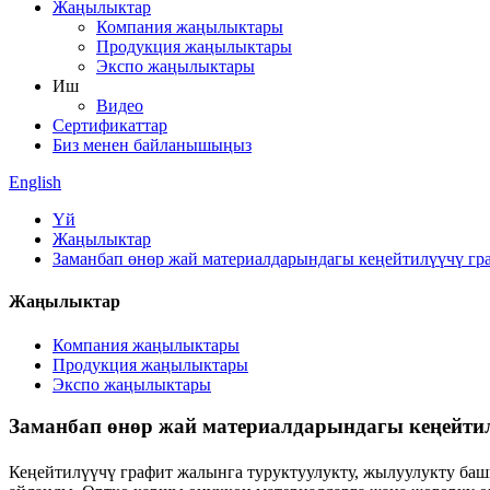
Жаңылыктар
Компания жаңылыктары
Продукция жаңылыктары
Экспо жаңылыктары
Иш
Видео
Сертификаттар
Биз менен байланышыңыз
English
Үй
Жаңылыктар
Заманбап өнөр жай материалдарындагы кеңейтилүүчү г
Жаңылыктар
Компания жаңылыктары
Продукция жаңылыктары
Экспо жаңылыктары
Заманбап өнөр жай материалдарындагы кеңейт
Кеңейтилүүчү графит жалынга туруктуулукту, жылуулукту башк