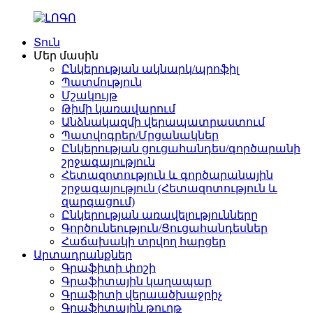
Տուն
Մեր մասին
Ընկերության ակնարկ/պրոֆիլ
Պատմություն
Մշակույթ
Թիմի կառավարում
Անձնակազմի վերապատրաստում
Պատվոգրեր/Մրցանակներ
Ընկերության ցուցահանդես/գործարանի
շրջագայություն
Հետազոտություն և գործարանային
շրջագայություն (Հետազոտություն և
զարգացում)
Ընկերության առավելությունները
Գործունեություն/Ցուցահանդեսներ
Հաճախակի տրվող հարցեր
Արտադրանքներ
Գրաֆիտի փոշի
Գրաֆիտային կաղապար
Գրաֆիտի վերաածխաջրիչ
Գրաֆիտային թուղթ