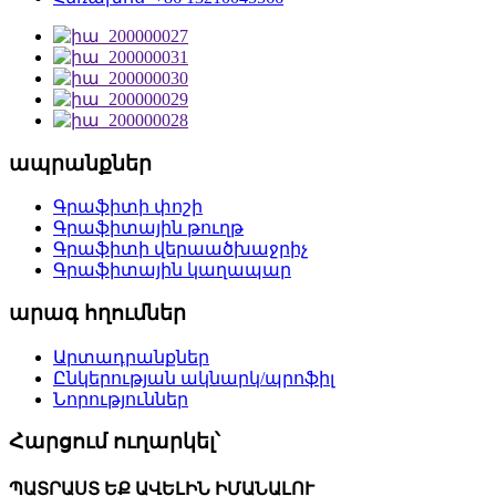
ապրանքներ
Գրաֆիտի փոշի
Գրաֆիտային թուղթ
Գրաֆիտի վերաածխաջրիչ
Գրաֆիտային կաղապար
արագ հղումներ
Արտադրանքներ
Ընկերության ակնարկ/պրոֆիլ
Նորություններ
Հարցում ուղարկել՝
ՊԱՏՐԱՍՏ ԵՔ ԱՎԵԼԻՆ ԻՄԱՆԱԼՈՒ