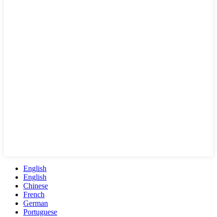
English
English
Chinese
French
German
Portuguese