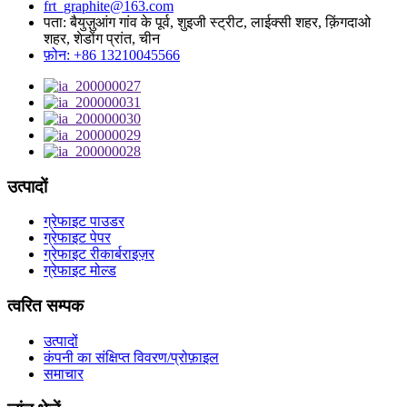
frt_graphite@163.com
पता: बैयुज़ुआंग गांव के पूर्व, शुइजी स्ट्रीट, लाईक्सी शहर, क़िंगदाओ
शहर, शेडोंग प्रांत, चीन
फ़ोन: +86 13210045566
उत्पादों
ग्रेफाइट पाउडर
ग्रेफाइट पेपर
ग्रेफाइट रीकार्बराइज़र
ग्रेफाइट मोल्ड
त्वरित सम्पक
उत्पादों
कंपनी का संक्षिप्त विवरण/प्रोफ़ाइल
समाचार