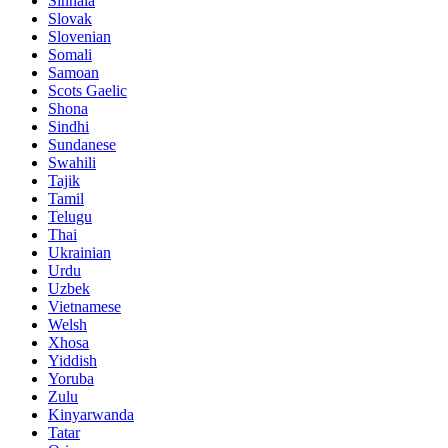
Sinhala
Slovak
Slovenian
Somali
Samoan
Scots Gaelic
Shona
Sindhi
Sundanese
Swahili
Tajik
Tamil
Telugu
Thai
Ukrainian
Urdu
Uzbek
Vietnamese
Welsh
Xhosa
Yiddish
Yoruba
Zulu
Kinyarwanda
Tatar