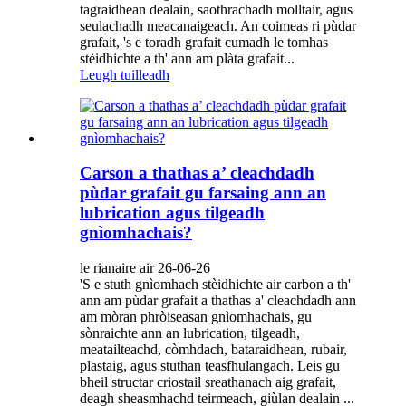
tagraidhean dealain, saothrachadh molltair, agus
seulachadh meacanaigeach. An coimeas ri pùdar
grafait, 's e toradh grafait cumadh le tomhas
stèidhichte a th' ann am plàta grafait...
Leugh tuilleadh
Carson a thathas a’ cleachdadh
pùdar grafait gu farsaing ann an
lubrication agus tilgeadh
gnìomhachais?
le rianaire air 26-06-26
'S e stuth gnìomhach stèidhichte air carbon a th'
ann am pùdar grafait a thathas a' cleachdadh ann
am mòran phròiseasan gnìomhachais, gu
sònraichte ann an lubrication, tilgeadh,
meatailteachd, còmhdach, bataraidhean, rubair,
plastaig, agus stuthan teasfhulangach. Leis gu
bheil structar criostail sreathanach aig grafait,
deagh sheasmhachd teirmeach, giùlan dealain ...