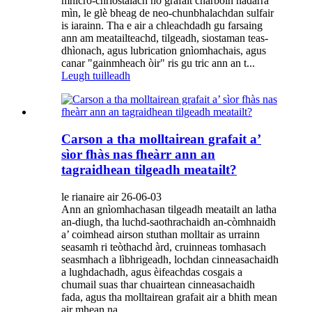
mhicro-chriostalach no grafait charboin nàdarra
mìn, le glè bheag de neo-chunbhalachdan sulfair
is iarainn. Tha e air a chleachdadh gu farsaing
ann am meatailteachd, tilgeadh, siostaman teas-
dhìonach, agus lubrication gnìomhachais, agus
canar "gainmheach òir" ris gu tric ann an t...
Leugh tuilleadh
Carson a tha molltairean grafait a’
sìor fhàs nas fheàrr ann an
tagraidhean tilgeadh meatailt?
le rianaire air 26-06-03
Ann an gnìomhachasan tilgeadh meatailt an latha
an-diugh, tha luchd-saothrachaidh an-còmhnaidh
a’ coimhead airson stuthan molltair as urrainn
seasamh ri teòthachd àrd, cruinneas tomhasach
seasmhach a lìbhrigeadh, lochdan cinneasachaidh
a lughdachadh, agus èifeachdas cosgais a
chumail suas thar chuairtean cinneasachaidh
fada, agus tha molltairean grafait air a bhith mean
air mhean na ...