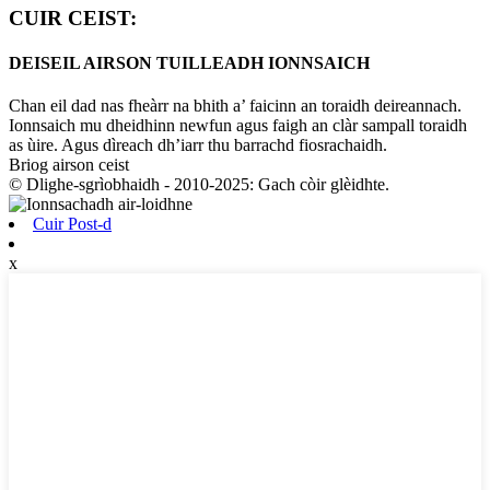
CUIR CEIST:
DEISEIL AIRSON TUILLEADH IONNSAICH
Chan eil dad nas fheàrr na bhith a’ faicinn an toraidh deireannach.
Ionnsaich mu dheidhinn newfun agus faigh an clàr sampall toraidh
as ùire. Agus dìreach dh’iarr thu barrachd fiosrachaidh.
Briog airson ceist
© Dlighe-sgrìobhaidh - 2010-2025: Gach còir glèidhte.
Cuir Post-d
x