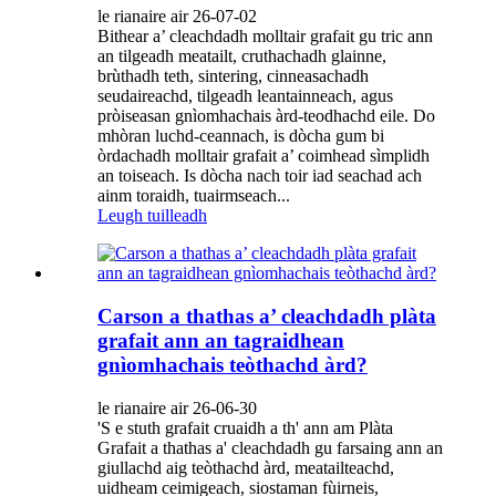
le rianaire air 26-07-02
Bithear a’ cleachdadh molltair grafait gu tric ann
an tilgeadh meatailt, cruthachadh glainne,
brùthadh teth, sintering, cinneasachadh
seudaireachd, tilgeadh leantainneach, agus
pròiseasan gnìomhachais àrd-teodhachd eile. Do
mhòran luchd-ceannach, is dòcha gum bi
òrdachadh molltair grafait a’ coimhead sìmplidh
an toiseach. Is dòcha nach toir iad seachad ach
ainm toraidh, tuairmseach...
Leugh tuilleadh
Carson a thathas a’ cleachdadh plàta
grafait ann an tagraidhean
gnìomhachais teòthachd àrd?
le rianaire air 26-06-30
'S e stuth grafait cruaidh a th' ann am Plàta
Grafait a thathas a' cleachdadh gu farsaing ann an
giullachd aig teòthachd àrd, meatailteachd,
uidheam ceimigeach, siostaman fùirneis,