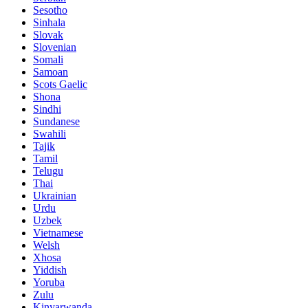
Sesotho
Sinhala
Slovak
Slovenian
Somali
Samoan
Scots Gaelic
Shona
Sindhi
Sundanese
Swahili
Tajik
Tamil
Telugu
Thai
Ukrainian
Urdu
Uzbek
Vietnamese
Welsh
Xhosa
Yiddish
Yoruba
Zulu
Kinyarwanda