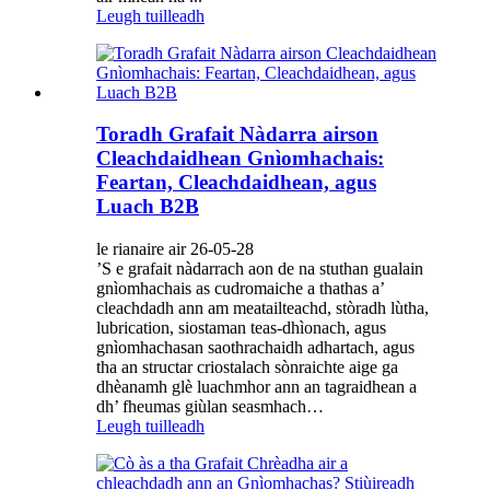
Leugh tuilleadh
Toradh Grafait Nàdarra airson
Cleachdaidhean Gnìomhachais:
Feartan, Cleachdaidhean, agus
Luach B2B
le rianaire air 26-05-28
’S e grafait nàdarrach aon de na stuthan gualain
gnìomhachais as cudromaiche a thathas a’
cleachdadh ann am meatailteachd, stòradh lùtha,
lubrication, siostaman teas-dhìonach, agus
gnìomhachasan saothrachaidh adhartach, agus
tha an structar criostalach sònraichte aige ga
dhèanamh glè luachmhor ann an tagraidhean a
dh’ fheumas giùlan seasmhach…
Leugh tuilleadh