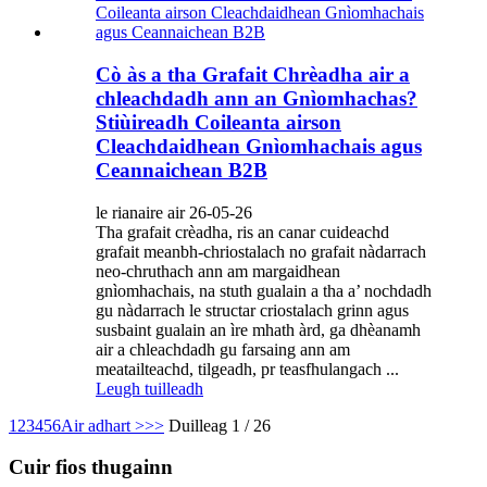
Cò às a tha Grafait Chrèadha air a
chleachdadh ann an Gnìomhachas?
Stiùireadh Coileanta airson
Cleachdaidhean Gnìomhachais agus
Ceannaichean B2B
le rianaire air 26-05-26
Tha grafait crèadha, ris an canar cuideachd
grafait meanbh-chriostalach no grafait nàdarrach
neo-chruthach ann am margaidhean
gnìomhachais, na stuth gualain a tha a’ nochdadh
gu nàdarrach le structar criostalach grinn agus
susbaint gualain an ìre mhath àrd, ga dhèanamh
air a chleachdadh gu farsaing ann am
meatailteachd, tilgeadh, pr teasfhulangach ...
Leugh tuilleadh
1
2
3
4
5
6
Air adhart >
>>
Duilleag 1 / 26
Cuir fios thugainn