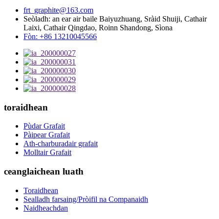
frt_graphite@163.com
Seòladh: an ear air baile Baiyuzhuang, Sràid Shuiji, Cathair
Laixi, Cathair Qingdao, Roinn Shandong, Sìona
Fòn: +86 13210045566
toraidhean
Pùdar Grafait
Pàipear Grafait
Ath-charburadair grafait
Molltair Grafait
ceanglaichean luath
Toraidhean
Sealladh farsaing/Pròifil na Companaidh
Naidheachdan