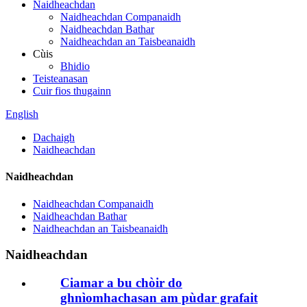
Naidheachdan
Naidheachdan Companaidh
Naidheachdan Bathar
Naidheachdan an Taisbeanaidh
Cùis
Bhidio
Teisteanasan
Cuir fios thugainn
English
Dachaigh
Naidheachdan
Naidheachdan
Naidheachdan Companaidh
Naidheachdan Bathar
Naidheachdan an Taisbeanaidh
Naidheachdan
Ciamar a bu chòir do
ghnìomhachasan am pùdar grafait