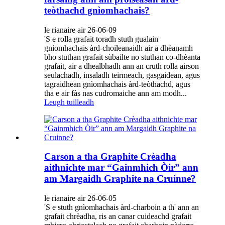
teòthachd gnìomhachais?
le rianaire air 26-06-09
'S e rolla grafait toradh stuth gualain
gnìomhachais àrd-choileanaidh air a dhèanamh
bho stuthan grafait sùbailte no stuthan co-dhèanta
grafait, air a dhealbhadh ann an cruth rolla airson
seulachadh, insaladh teirmeach, gasgaidean, agus
tagraidhean gnìomhachais àrd-teòthachd, agus
tha e air fàs nas cudromaiche ann am modh...
Leugh tuilleadh
Carson a tha Graphite Crèadha
aithnichte mar “Gainmhich Òir” ann
am Margaidh Graphite na Cruinne?
le rianaire air 26-06-05
'S e stuth gnìomhachais àrd-charboin a th' ann an
grafait chrèadha, ris an canar cuideachd grafait