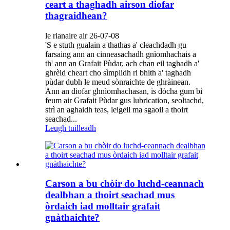
ceart a thaghadh airson diofar
thagraidhean?
le rianaire air 26-07-08
'S e stuth gualain a thathas a' cleachdadh gu
farsaing ann an cinneasachadh gnìomhachais a
th' ann an Grafait Pùdar, ach chan eil taghadh a'
ghrèid cheart cho sìmplidh ri bhith a' taghadh
pùdar dubh le meud sònraichte de ghràinean.
Ann an diofar ghnìomhachasan, is dòcha gum bi
feum air Grafait Pùdar gus lubrication, seoltachd,
strì an aghaidh teas, leigeil ma sgaoil a thoirt
seachad...
Leugh tuilleadh
Carson a bu chòir do luchd-ceannach
dealbhan a thoirt seachad mus
òrdaich iad molltair grafait
gnàthaichte?