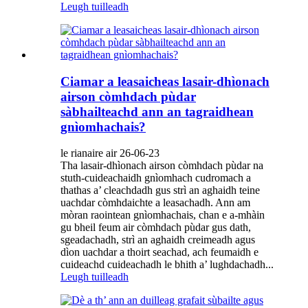
Leugh tuilleadh
Ciamar a leasaicheas lasair-dhìonach
airson còmhdach pùdar
sàbhailteachd ann an tagraidhean
gnìomhachais?
le rianaire air 26-06-23
Tha lasair-dhìonach airson còmhdach pùdar na
stuth-cuideachaidh gnìomhach cudromach a
thathas a’ cleachdadh gus strì an aghaidh teine ​​
uachdar còmhdaichte a leasachadh. Ann am
mòran raointean gnìomhachais, chan e a-mhàin
gu bheil feum air còmhdach pùdar gus dath,
sgeadachadh, strì an aghaidh creimeadh agus
dìon uachdar a thoirt seachad, ach feumaidh e
cuideachd cuideachadh le bhith a’ lughdachadh...
Leugh tuilleadh