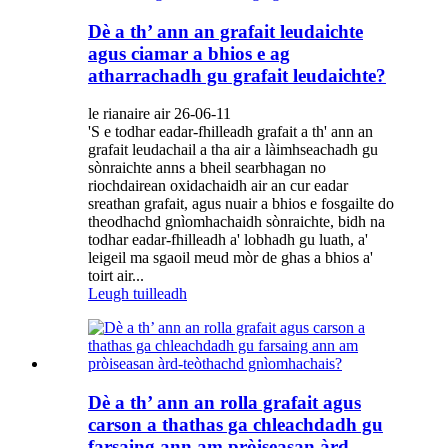
Dè a th’ ann an grafait leudaichte
agus ciamar a bhios e ag
atharrachadh gu grafait leudaichte?
le rianaire air 26-06-11
'S e todhar eadar-fhilleadh grafait a th' ann an
grafait leudachail a tha air a làimhseachadh gu
sònraichte anns a bheil searbhagan no
riochdairean oxidachaidh air an cur eadar
sreathan grafait, agus nuair a bhios e fosgailte do
theodhachd gnìomhachaidh sònraichte, bidh na
todhar eadar-fhilleadh a' lobhadh gu luath, a'
leigeil ma sgaoil meud mòr de ghas a bhios a'
toirt air...
Leugh tuilleadh
Dè a th’ ann an rolla grafait agus
carson a thathas ga chleachdadh gu
farsaing ann am pròiseasan àrd-