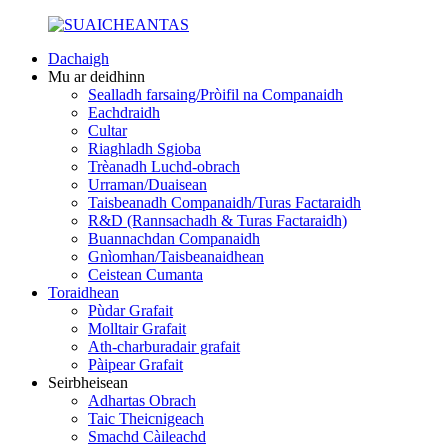
Dachaigh
Mu ar deidhinn
Sealladh farsaing/Pròifil na Companaidh
Eachdraidh
Cultar
Riaghladh Sgioba
Trèanadh Luchd-obrach
Urraman/Duaisean
Taisbeanadh Companaidh/Turas Factaraidh
R&D (Rannsachadh & Turas Factaraidh)
Buannachdan Companaidh
Gnìomhan/Taisbeanaidhean
Ceistean Cumanta
Toraidhean
Pùdar Grafait
Molltair Grafait
Ath-charburadair grafait
Pàipear Grafait
Seirbheisean
Adhartas Obrach
Taic Theicnigeach
Smachd Càileachd