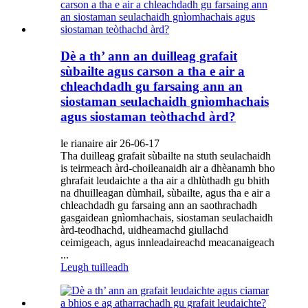
Dè a th’ ann an duilleag grafait
sùbailte agus carson a tha e air a
chleachdadh gu farsaing ann an
siostaman seulachaidh gnìomhachais
agus siostaman teòthachd àrd?
le rianaire air 26-06-17
Tha duilleag grafait sùbailte na stuth seulachaidh
is teirmeach àrd-choileanaidh air a dhèanamh bho
ghrafait leudaichte a tha air a dhlùthadh gu bhith
na dhuilleagan dùmhail, sùbailte, agus tha e air a
chleachdadh gu farsaing ann an saothrachadh
gasgaidean gnìomhachais, siostaman seulachaidh
àrd-teodhachd, uidheamachd giullachd
ceimigeach, agus innleadaireachd meacanaigeach
...
Leugh tuilleadh