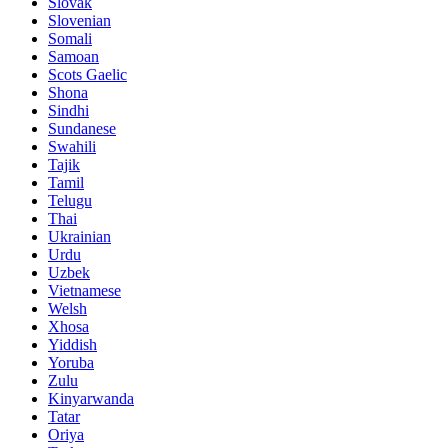
Slovak
Slovenian
Somali
Samoan
Scots Gaelic
Shona
Sindhi
Sundanese
Swahili
Tajik
Tamil
Telugu
Thai
Ukrainian
Urdu
Uzbek
Vietnamese
Welsh
Xhosa
Yiddish
Yoruba
Zulu
Kinyarwanda
Tatar
Oriya