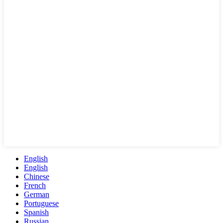
English
English
Chinese
French
German
Portuguese
Spanish
Russian