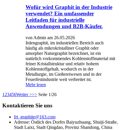
Wofür wird Graphit in der Industrie
verwendet? Ein umfassender
Leitfaden für industrielle
Anwendungen und B2B-Käufer.
von Admin am 26.05.2026
Irdengraphit, im industriellen Bereich auch
häufig als mikrokristalliner Graphit oder
amorpher Naturgraphit bezeichnet, ist ein
natürlich vorkommendes Kohlenstoffmaterial mit
feiner Kristallstruktur und relativ hohem
Kohlenstoffgehalt, wodurch es in der
Metallurgie, im Gießereiwesen und in der
Feuerfestindustrie weit verbreitet ist.
Mehr lesen
1
2
3
4
5
6
Weiter >
>>
Seite 1/26
Kontaktieren Sie uns
frt_graphite@163.com
Adresse: Östlich des Dorfes Baiyuzhuang, Shuiji-Straße,
Stadt Laixi, Stadt Qingdao, Provinz Shandong, China