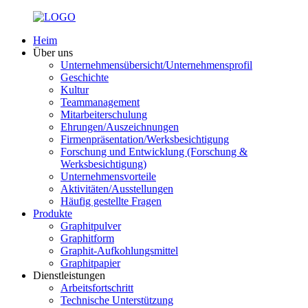
Heim
Über uns
Unternehmensübersicht/Unternehmensprofil
Geschichte
Kultur
Teammanagement
Mitarbeiterschulung
Ehrungen/Auszeichnungen
Firmenpräsentation/Werksbesichtigung
Forschung und Entwicklung (Forschung &
Werksbesichtigung)
Unternehmensvorteile
Aktivitäten/Ausstellungen
Häufig gestellte Fragen
Produkte
Graphitpulver
Graphitform
Graphit-Aufkohlungsmittel
Graphitpapier
Dienstleistungen
Arbeitsfortschritt
Technische Unterstützung