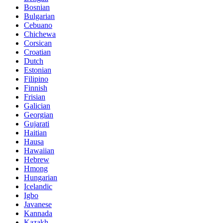
Bosnian
Bulgarian
Cebuano
Chichewa
Corsican
Croatian
Dutch
Estonian
Filipino
Finnish
Frisian
Galician
Georgian
Gujarati
Haitian
Hausa
Hawaiian
Hebrew
Hmong
Hungarian
Icelandic
Igbo
Javanese
Kannada
Kazakh