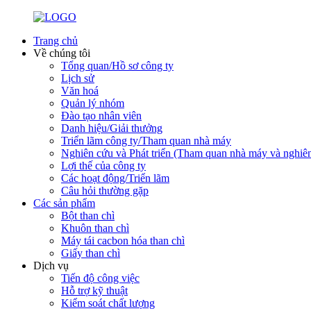
Trang chủ
Về chúng tôi
Tổng quan/Hồ sơ công ty
Lịch sử
Văn hoá
Quản lý nhóm
Đào tạo nhân viên
Danh hiệu/Giải thưởng
Triển lãm công ty/Tham quan nhà máy
Nghiên cứu và Phát triển (Tham quan nhà máy và nghiê
Lợi thế của công ty
Các hoạt động/Triển lãm
Câu hỏi thường gặp
Các sản phẩm
Bột than chì
Khuôn than chì
Máy tái cacbon hóa than chì
Giấy than chì
Dịch vụ
Tiến độ công việc
Hỗ trợ kỹ thuật
Kiểm soát chất lượng