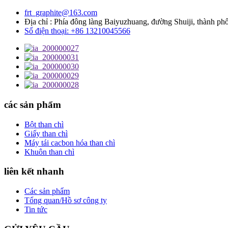
frt_graphite@163.com
Địa chỉ : Phía đông làng Baiyuzhuang, đường Shuiji, thành p
Số điện thoại: +86 13210045566
các sản phẩm
Bột than chì
Giấy than chì
Máy tái cacbon hóa than chì
Khuôn than chì
liên kết nhanh
Các sản phẩm
Tổng quan/Hồ sơ công ty
Tin tức