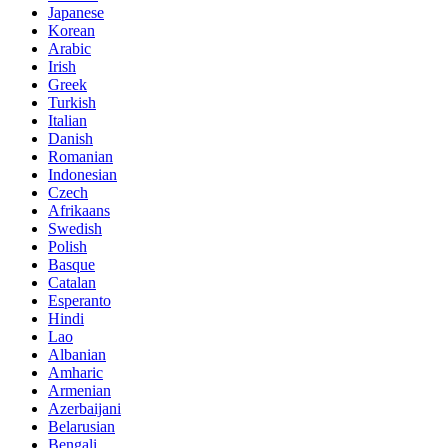
Japanese
Korean
Arabic
Irish
Greek
Turkish
Italian
Danish
Romanian
Indonesian
Czech
Afrikaans
Swedish
Polish
Basque
Catalan
Esperanto
Hindi
Lao
Albanian
Amharic
Armenian
Azerbaijani
Belarusian
Bengali