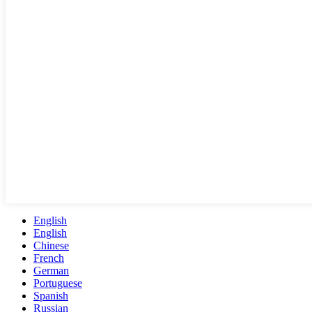
English
English
Chinese
French
German
Portuguese
Spanish
Russian