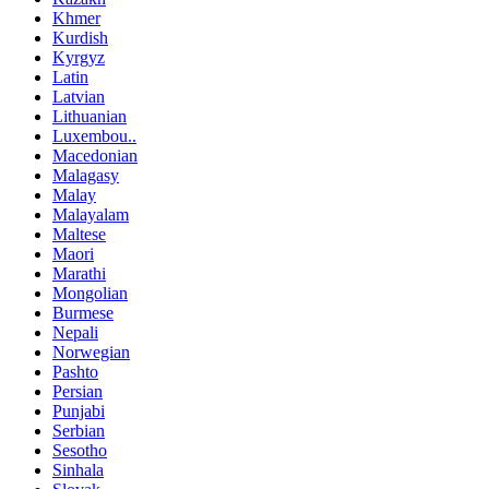
Khmer
Kurdish
Kyrgyz
Latin
Latvian
Lithuanian
Luxembou..
Macedonian
Malagasy
Malay
Malayalam
Maltese
Maori
Marathi
Mongolian
Burmese
Nepali
Norwegian
Pashto
Persian
Punjabi
Serbian
Sesotho
Sinhala