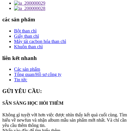
các sản phẩm
Bột than chì
Giấy than chì
Máy tái cacbon hóa than chì
Khuôn than chì
liên kết nhanh
Các sản phẩm
Tổng quan/Hồ sơ công ty
Tin tức
GỬI YÊU CẦU:
SẴN SÀNG HỌC HỎI THÊM
Không gì tuyệt vời hơn việc được nhìn thấy kết quả cuối cùng. Tìm
hiểu về newfun và nhận album mẫu sản phẩm mới nhất. Và chỉ cần
yêu cầu thêm thông tin.
Nhấp vào đây để tìm hiểu thêm