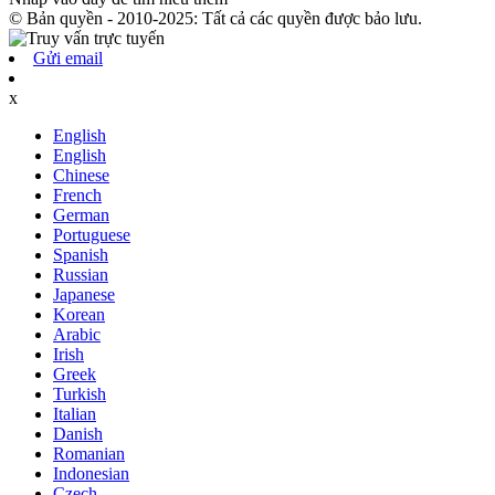
© Bản quyền - 2010-2025: Tất cả các quyền được bảo lưu.
Gửi email
x
English
English
Chinese
French
German
Portuguese
Spanish
Russian
Japanese
Korean
Arabic
Irish
Greek
Turkish
Italian
Danish
Romanian
Indonesian
Czech