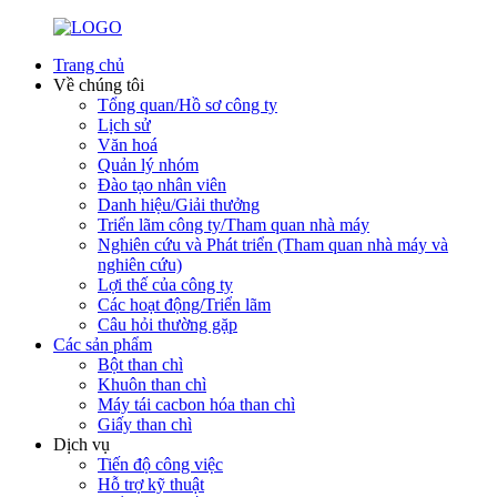
Trang chủ
Về chúng tôi
Tổng quan/Hồ sơ công ty
Lịch sử
Văn hoá
Quản lý nhóm
Đào tạo nhân viên
Danh hiệu/Giải thưởng
Triển lãm công ty/Tham quan nhà máy
Nghiên cứu và Phát triển (Tham quan nhà máy và
nghiên cứu)
Lợi thế của công ty
Các hoạt động/Triển lãm
Câu hỏi thường gặp
Các sản phẩm
Bột than chì
Khuôn than chì
Máy tái cacbon hóa than chì
Giấy than chì
Dịch vụ
Tiến độ công việc
Hỗ trợ kỹ thuật