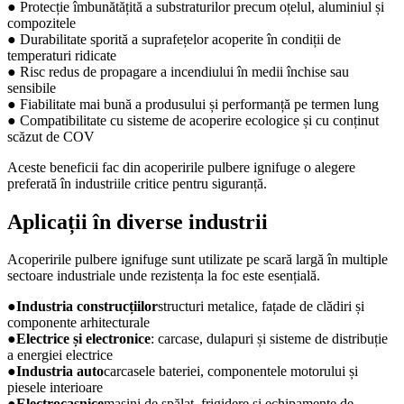
● Protecție îmbunătățită a substraturilor precum oțelul, aluminiul și
compozitele
● Durabilitate sporită a suprafețelor acoperite în condiții de
temperaturi ridicate
● Risc redus de propagare a incendiului în medii închise sau
sensibile
● Fiabilitate mai bună a produsului și performanță pe termen lung
● Compatibilitate cu sisteme de acoperire ecologice și cu conținut
scăzut de COV
Aceste beneficii fac din acoperirile pulbere ignifuge o alegere
preferată în industriile critice pentru siguranță.
Aplicații în diverse industrii
Acoperirile pulbere ignifuge sunt utilizate pe scară largă în multiple
sectoare industriale unde rezistența la foc este esențială.
●
Industria construcțiilor
structuri metalice, fațade de clădiri și
componente arhitecturale
●
Electrice și electronice
: carcase, dulapuri și sisteme de distribuție
a energiei electrice
●
Industria auto
carcasele bateriei, componentele motorului și
piesele interioare
●
Electrocasnice
mașini de spălat, frigidere și echipamente de