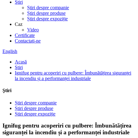
Ştiri
Știri despre companie
Știri despre produse
Știri despre expoziție
Caz
Video
Certificate
Contactaţi-ne
English
Acasă
Ştiri
Ignifug pentru acoperiri cu pulbere: Îmbunătățirea siguranței
la incendiu și a performanței industriale
Ştiri
Știri despre companie
Știri despre produse
Știri despre expoziție
Ignifug pentru acoperiri cu pulbere: Îmbunătățirea
siguranței la incendiu și a performanței industriale