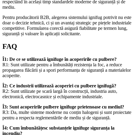
respectând în același timp standardele moderne de siguranță și de
mediu.
Pentru producătorii B2B, alegerea sistemului ignifug potrivit nu este
doar o decizie tehnică, ci și un avantaj strategic pe piețele industriale
competitive. Formularea corectă asigură fiabilitate pe termen lung,
siguranță și valoare în aplicații solicitante.
FAQ
Î1: De ce se utilizează ignifuge în acoperirile cu pulbere?
R1: Sunt utilizate pentru a îmbunătăți rezistența la foc, a reduce
propagarea flăcării și a spori performanța de siguranță a materialelor
acoperite.
Î2: Ce industrii utilizează acoperiri cu pulbere ignifugă?
R2: Sunt utilizate pe scară largă în construcții, industria auto,
electronică, electrocasnice și echipamente industriale.
Î3: Sunt acoperirile pulbere ignifuge prietenoase cu mediul?
R3: Da, multe sisteme moderne nu conțin halogeni și sunt proiectate
pentru a respecta reglementările de mediu și de siguranță.
Î4: Cum îmbunătățesc substanțele ignifuge siguranța la
incendiu?