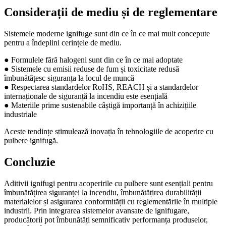
Considerații de mediu și de reglementare
Sistemele moderne ignifuge sunt din ce în ce mai mult concepute
pentru a îndeplini cerințele de mediu.
● Formulele fără halogeni sunt din ce în ce mai adoptate
● Sistemele cu emisii reduse de fum și toxicitate redusă
îmbunătățesc siguranța la locul de muncă
● Respectarea standardelor RoHS, REACH și a standardelor
internaționale de siguranță la incendiu este esențială
● Materiile prime sustenabile câștigă importanță în achizițiile
industriale
Aceste tendințe stimulează inovația în tehnologiile de acoperire cu
pulbere ignifugă.
Concluzie
Aditivii ignifugi pentru acoperirile cu pulbere sunt esențiali pentru
îmbunătățirea siguranței la incendiu, îmbunătățirea durabilității
materialelor și asigurarea conformității cu reglementările în multiple
industrii. Prin integrarea sistemelor avansate de ignifugare,
producătorii pot îmbunătăți semnificativ performanța produselor,