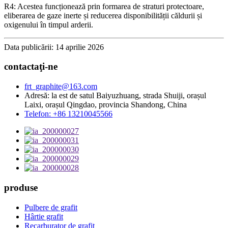
R4: Acestea funcționează prin formarea de straturi protectoare,
eliberarea de gaze inerte și reducerea disponibilității căldurii și
oxigenului în timpul arderii.
Data publicării: 14 aprilie 2026
contactaţi-ne
frt_graphite@163.com
Adresă: la est de satul Baiyuzhuang, strada Shuiji, orașul
Laixi, orașul Qingdao, provincia Shandong, China
Telefon: +86 13210045566
produse
Pulbere de grafit
Hârtie grafit
Recarburator de grafit