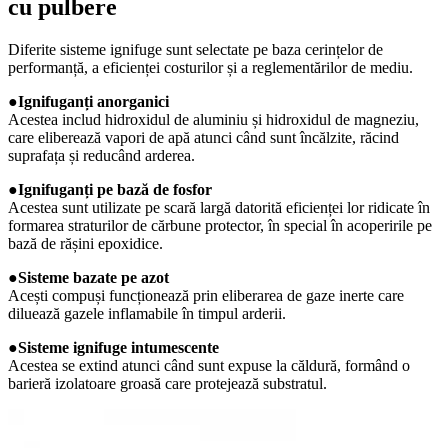
cu pulbere
Diferite sisteme ignifuge sunt selectate pe baza cerințelor de
performanță, a eficienței costurilor și a reglementărilor de mediu.
●
Ignifuganți anorganici
Acestea includ hidroxidul de aluminiu și hidroxidul de magneziu,
care eliberează vapori de apă atunci când sunt încălzite, răcind
suprafața și reducând arderea.
●
Ignifuganți pe bază de fosfor
Acestea sunt utilizate pe scară largă datorită eficienței lor ridicate în
formarea straturilor de cărbune protector, în special în acoperirile pe
bază de rășini epoxidice.
●
Sisteme bazate pe azot
Acești compuși funcționează prin eliberarea de gaze inerte care
diluează gazele inflamabile în timpul arderii.
●
Sisteme ignifuge intumescente
Acestea se extind atunci când sunt expuse la căldură, formând o
barieră izolatoare groasă care protejează substratul.