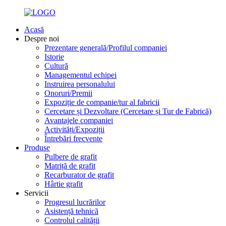
Acasă
Despre noi
Prezentare generală/Profilul companiei
Istorie
Cultură
Managementul echipei
Instruirea personalului
Onoruri/Premii
Expoziție de companie/tur al fabricii
Cercetare și Dezvoltare (Cercetare și Tur de Fabrică)
Avantajele companiei
Activități/Expoziții
Întrebări frecvente
Produse
Pulbere de grafit
Matriță de grafit
Recarburator de grafit
Hârtie grafit
Servicii
Progresul lucrărilor
Asistență tehnică
Controlul calității