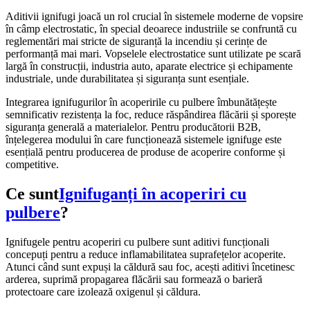
Aditivii ignifugi joacă un rol crucial în sistemele moderne de vopsire
în câmp electrostatic, în special deoarece industriile se confruntă cu
reglementări mai stricte de siguranță la incendiu și cerințe de
performanță mai mari. Vopselele electrostatice sunt utilizate pe scară
largă în construcții, industria auto, aparate electrice și echipamente
industriale, unde durabilitatea și siguranța sunt esențiale.
Integrarea ignifugurilor în acoperirile cu pulbere îmbunătățește
semnificativ rezistența la foc, reduce răspândirea flăcării și sporește
siguranța generală a materialelor. Pentru producătorii B2B,
înțelegerea modului în care funcționează sistemele ignifuge este
esențială pentru producerea de produse de acoperire conforme și
competitive.
Ce sunt
Ignifuganți în acoperiri cu
pulbere
?
Ignifugele pentru acoperiri cu pulbere sunt aditivi funcționali
concepuți pentru a reduce inflamabilitatea suprafețelor acoperite.
Atunci când sunt expuși la căldură sau foc, acești aditivi încetinesc
arderea, suprimă propagarea flăcării sau formează o barieră
protectoare care izolează oxigenul și căldura.