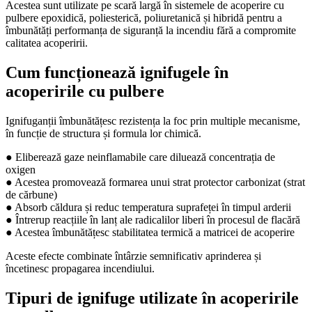
Acestea sunt utilizate pe scară largă în sistemele de acoperire cu
pulbere epoxidică, poliesterică, poliuretanică și hibridă pentru a
îmbunătăți performanța de siguranță la incendiu fără a compromite
calitatea acoperirii.
Cum funcționează ignifugele în
acoperirile cu pulbere
Ignifuganții îmbunătățesc rezistența la foc prin multiple mecanisme,
în funcție de structura și formula lor chimică.
● Eliberează gaze neinflamabile care diluează concentrația de
oxigen
● Acestea promovează formarea unui strat protector carbonizat (strat
de cărbune)
● Absorb căldura și reduc temperatura suprafeței în timpul arderii
● Întrerup reacțiile în lanț ale radicalilor liberi în procesul de flacără
● Acestea îmbunătățesc stabilitatea termică a matricei de acoperire
Aceste efecte combinate întârzie semnificativ aprinderea și
încetinesc propagarea incendiului.
Tipuri de ignifuge utilizate în acoperirile