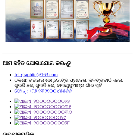
ଆମ ସହିତ ଯୋଗାଯୋଗ କରନ୍ତୁ
frt_graphite@163.com
ଠିକଣା: ଚାଇନାର ଶାଣ୍ଡୋଙ୍ଗ ପ୍ରଦେଶ, କଳିଙ୍ଗଡାଓ ସହର,
ଶୁଇଜି ଛକ, ଶୁଇଜି ଛକ, ବାଇୟୁଜୁଆଙ୍ଗ ଗାଁର ପୂର୍ବ
ଫୋନ୍ : +୮୬ ୧୩୨୧୦୦୪୫୫୬୬
ଉତ୍ପାଦଗୁଡ଼ିକ