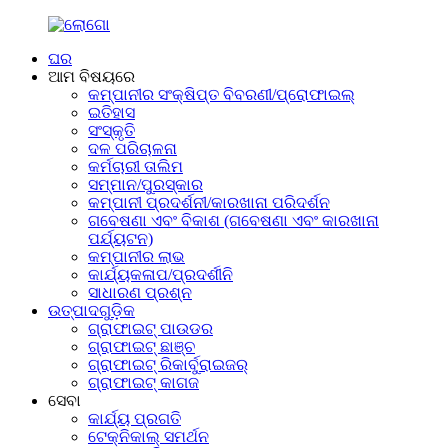
ଘର
ଆମ ବିଷୟରେ
କମ୍ପାନୀର ସଂକ୍ଷିପ୍ତ ବିବରଣୀ/ପ୍ରୋଫାଇଲ୍
ଇତିହାସ
ସଂସ୍କୃତି
ଦଳ ପରିଚାଳନା
କର୍ମଚାରୀ ତାଲିମ
ସମ୍ମାନ/ପୁରସ୍କାର
କମ୍ପାନୀ ପ୍ରଦର୍ଶନୀ/କାରଖାନା ପରିଦର୍ଶନ
ଗବେଷଣା ଏବଂ ବିକାଶ (ଗବେଷଣା ଏବଂ କାରଖାନା
ପର୍ଯ୍ୟଟନ)
କମ୍ପାନୀର ଲାଭ
କାର୍ଯ୍ୟକଳାପ/ପ୍ରଦର୍ଶୀନି
ସାଧାରଣ ପ୍ରଶ୍ନ
ଉତ୍ପାଦଗୁଡ଼ିକ
ଗ୍ରାଫାଇଟ୍ ପାଉଡର
ଗ୍ରାଫାଇଟ୍ ଛାଞ୍ଚ
ଗ୍ରାଫାଇଟ୍ ରିକାର୍ବୁରାଇଜର୍
ଗ୍ରାଫାଇଟ୍ କାଗଜ
ସେବା
କାର୍ଯ୍ୟ ପ୍ରଗତି
ଟେକ୍ନିକାଲ୍ ସମର୍ଥନ