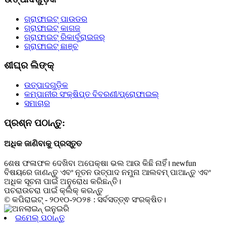
ଗ୍ରାଫାଇଟ୍ ପାଉଡର
ଗ୍ରାଫାଇଟ୍ କାଗଜ
ଗ୍ରାଫାଇଟ୍ ରିକାର୍ବୁରାଇଜର୍
ଗ୍ରାଫାଇଟ୍ ଛାଞ୍ଚ
ଶୀଘ୍ର ଲିଙ୍କ୍
ଉତ୍ପାଦଗୁଡ଼ିକ
କମ୍ପାନୀର ସଂକ୍ଷିପ୍ତ ବିବରଣୀ/ପ୍ରୋଫାଇଲ୍
ସମାଚାର
ପ୍ରଶ୍ନ ପଠାନ୍ତୁ:
ଅଧିକ ଜାଣିବାକୁ ପ୍ରସ୍ତୁତ
ଶେଷ ଫଳାଫଳ ଦେଖିବା ଅପେକ୍ଷା ଭଲ ଆଉ କିଛି ନାହିଁ। newfun
ବିଷୟରେ ଜାଣନ୍ତୁ ଏବଂ ନୂତନ ଉତ୍ପାଦ ନମୁନା ଆଲବମ୍ ପାଆନ୍ତୁ ଏବଂ
ଅଧିକ ସୂଚନା ପାଇଁ ଅନୁରୋଧ କରିଛନ୍ତି।
ପଚରାଉଚରା ପାଇଁ କ୍ଲିକ୍ କରନ୍ତୁ
© କପିରାଇଟ୍ - ୨୦୧୦-୨୦୨୫ : ସର୍ବସତ୍ତ୍ଵ ସଂରକ୍ଷିତ।
ଇମେଲ୍ ପଠାନ୍ତୁ