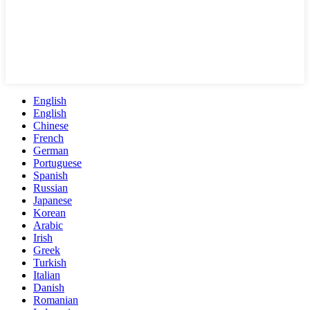
English
English
Chinese
French
German
Portuguese
Spanish
Russian
Japanese
Korean
Arabic
Irish
Greek
Turkish
Italian
Danish
Romanian