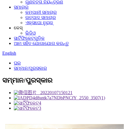
ଗୁଣବତ୍ତା ନିୟନ୍ତ୍ରଣ
ସମାଚାର
କମ୍ପାନୀ ସମାଚାର
ଉତ୍ପାଦ ସମାଚାର
ଏକ୍ସପୋ ନ୍ୟୁଜ୍
କେସ୍
ଭିଡିଓ
ସାର୍ଟିଫିକେଟ୍‌ଗୁଡ଼ିକ
ଆମ ସହିତ ଯୋଗାଯୋଗ କରନ୍ତୁ
English
ଘର
ସମ୍ମାନ/ପୁରସ୍କାର
ସମ୍ମାନ/ପୁରସ୍କାର