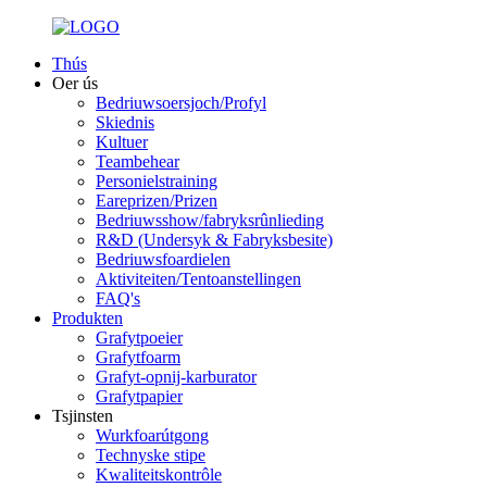
Thús
Oer ús
Bedriuwsoersjoch/Profyl
Skiednis
Kultuer
Teambehear
Personielstraining
Eareprizen/Prizen
Bedriuwsshow/fabryksrûnlieding
R&D (Undersyk & Fabryksbesite)
Bedriuwsfoardielen
Aktiviteiten/Tentoanstellingen
FAQ's
Produkten
Grafytpoeier
Grafytfoarm
Grafyt-opnij-karburator
Grafytpapier
Tsjinsten
Wurkfoarútgong
Technyske stipe
Kwaliteitskontrôle