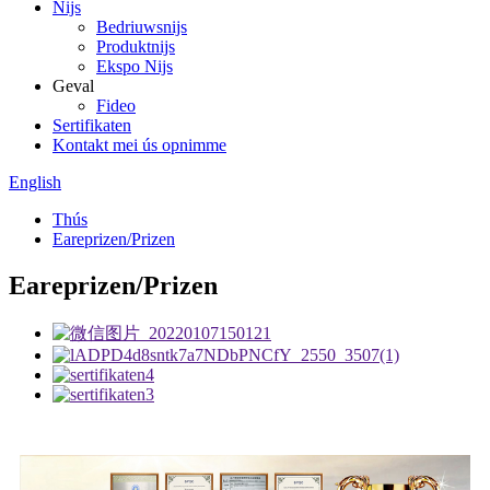
Nijs
Bedriuwsnijs
Produktnijs
Ekspo Nijs
Geval
Fideo
Sertifikaten
Kontakt mei ús opnimme
English
Thús
Eareprizen/Prizen
Eareprizen/Prizen