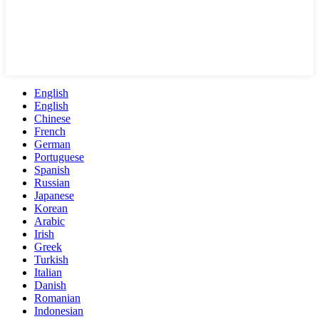
English
English
Chinese
French
German
Portuguese
Spanish
Russian
Japanese
Korean
Arabic
Irish
Greek
Turkish
Italian
Danish
Romanian
Indonesian