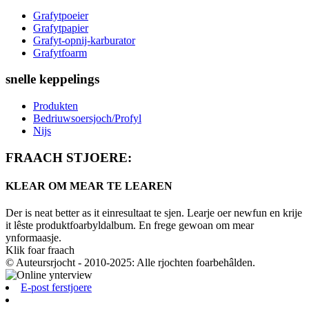
Grafytpoeier
Grafytpapier
Grafyt-opnij-karburator
Grafytfoarm
snelle keppelings
Produkten
Bedriuwsoersjoch/Profyl
Nijs
FRAACH STJOERE:
KLEAR OM MEAR TE LEAREN
Der is neat better as it einresultaat te sjen. Learje oer newfun en krije
it lêste produktfoarbyldalbum. En frege gewoan om mear
ynformaasje.
Klik foar fraach
© Auteursrjocht - 2010-2025: Alle rjochten foarbehâlden.
E-post ferstjoere