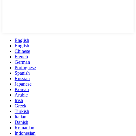
English
English
Chinese
French
German
Portuguese
Spanish
Russian
Japanese
Korean
Arabic
Irish
Greek
Turkish
Italian
Danish
Romanian
Indonesian