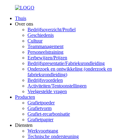
Thuis
Over ons
Bedrijfsoverzicht/Profiel
Geschiedenis
Cultuur
Teammanagement
Personeelstraining
Eerbewijzen/Prijzen
Bedrijfspresentatie/Fabrieksrondleiding
Onderzoek en ontwikkeling (onderzoek en
fabrieksrondleiding)
Bedrijfsvoordelen
Activiteiten/Tentoonstellingen
Veelgestelde vragen
Producten
Grafietpoeder
Grafietvorm
Grafiet-recarbonisatie
Grafietpapier
Diensten
Werkvoortgang
Technische ondersteuning