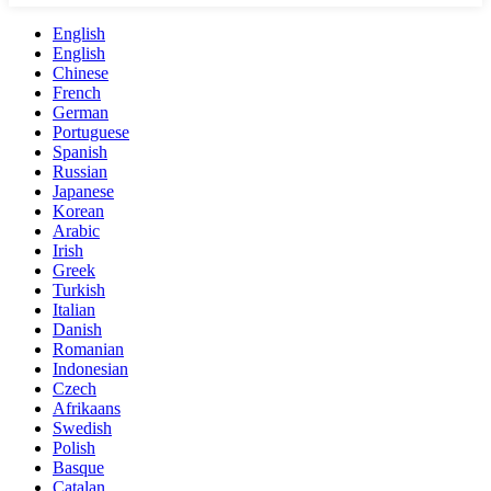
English
English
Chinese
French
German
Portuguese
Spanish
Russian
Japanese
Korean
Arabic
Irish
Greek
Turkish
Italian
Danish
Romanian
Indonesian
Czech
Afrikaans
Swedish
Polish
Basque
Catalan