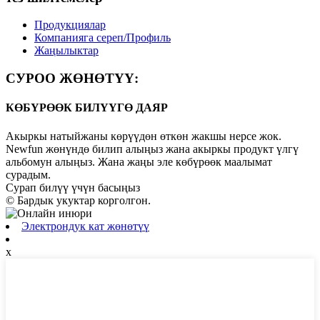
Продукциялар
Компанияга сереп/Профиль
Жаңылыктар
СУРОО ЖӨНӨТҮҮ:
КӨБҮРӨӨК БИЛҮҮГӨ ДАЯР
Акыркы натыйжаны көрүүдөн өткөн жакшы нерсе жок.
Newfun жөнүндө билип алыңыз жана акыркы продукт үлгү
альбомун алыңыз. Жана жаңы эле көбүрөөк маалымат
сурадым.
Сурап ​​билүү үчүн басыңыз
© Бардык укуктар корголгон.
Электрондук кат жөнөтүү
x