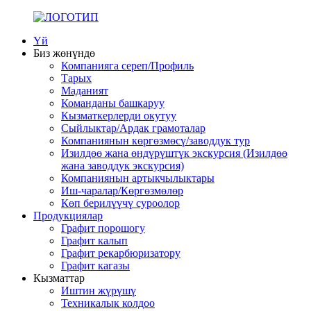
Үй
Биз жөнүндө
Компанияга сереп/Профиль
Тарых
Маданият
Команданы башкаруу
Кызматкерлерди окутуу
Сыйлыктар/Ардак грамоталар
Компаниянын көргөзмөсү/заводдук тур
Изилдөө жана өндүрүштүк экскурсия (Изилдөө
жана заводдук экскурсия)
Компаниянын артыкчылыктары
Иш-чаралар/Көргөзмөлөр
Көп берилүүчү суроолор
Продукциялар
Графит порошогу
Графит калып
Графит рекарбюризатору
Графит кагазы
Кызматтар
Иштин жүрүшү
Техникалык колдоо