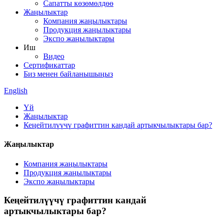
Сапатты көзөмөлдөө
Жаңылыктар
Компания жаңылыктары
Продукция жаңылыктары
Экспо жаңылыктары
Иш
Видео
Сертификаттар
Биз менен байланышыңыз
English
Үй
Жаңылыктар
Кеңейтилүүчү графиттин кандай артыкчылыктары бар?
Жаңылыктар
Компания жаңылыктары
Продукция жаңылыктары
Экспо жаңылыктары
Кеңейтилүүчү графиттин кандай
артыкчылыктары бар?