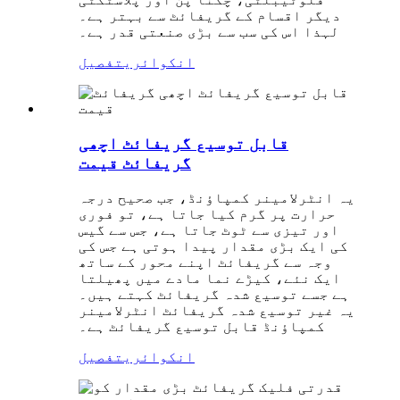
دیگر اقسام کے گریفائٹ سے بہتر ہے۔
لہذا اس کی سب سے بڑی صنعتی قدر ہے۔
انکوائری
تفصیل
قابل توسیع گریفائٹ اچھی
گریفائٹ قیمت
یہ انٹرلامینر کمپاؤنڈ، جب صحیح درجہ
حرارت پر گرم کیا جاتا ہے، تو فوری
اور تیزی سے ٹوٹ جاتا ہے، جس سے گیس
کی ایک بڑی مقدار پیدا ہوتی ہے جس کی
وجہ سے گریفائٹ اپنے محور کے ساتھ
ایک نئے، کیڑے نما مادے میں پھیلتا
ہے جسے توسیع شدہ گریفائٹ کہتے ہیں۔
یہ غیر توسیع شدہ گریفائٹ انٹرلامینر
کمپاؤنڈ قابل توسیع گریفائٹ ہے۔
انکوائری
تفصیل