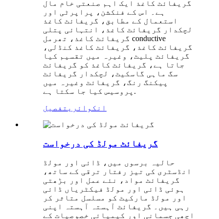
گریفائٹ کاغذ ایک اہم صنعتی خام مال
ہے۔ اس کے فنکشن، پراپرٹی اور
استعمال کے مطابق، گریفائٹ کاغذ
لچکدار گریفائٹ کاغذ، انتہائی پتلی
گریفائٹ کاغذ، تھرمل conductive
گریفائٹ کاغذ، گریفائٹ کاغذ کنڈلی،
گریفائٹ پلیٹ، وغیرہ میں تقسیم کیا
جاتا ہے، گریفائٹ کاغذ کو گریفائٹ
سگ ماہی گاسکیٹ، لچکدار گریفائٹ
پیکنگ رنگ، گریفائٹ وغیرہ میں
پروسیس کیا جا سکتا ہے.
انکوائری
تفصیل
گریفائٹ مولڈ کی درخواست
حالیہ برسوں میں، ڈائی اور مولڈ
انڈسٹری کی تیز رفتار ترقی کے ساتھ،
گریفائٹ مواد، نئے عمل اور بڑھتی
ہوئی ڈائی اور مولڈ فیکٹریاں ڈائی
اور مولڈ مارکیٹ کو مسلسل متاثر کر
رہی ہیں۔ گریفائٹ آہستہ آہستہ اپنی
اچھی جسمانی اور کیمیائی خصوصیات کے