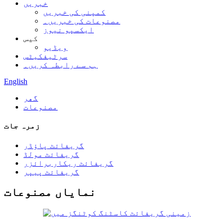
خبریں
کمپنی کی خبریں
مصنوعات کی خبریں۔
ایکسپو نیوز
کیس
ویڈیو
سرٹیفکیٹس
ہم سے رابطہ کریں۔
English
گھر
مصنوعات
زمرہ جات
گریفائٹ پاؤڈر
گریفائٹ مولڈ
گریفائٹ ریکاربرائزر
گریفائٹ پیپر
نمایاں مصنوعات