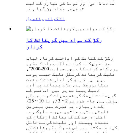
ساتھ ڈائی اور مولڈ کی تیاری کے لیے
ترجیحی مواد بن گیا ہے۔
انکوائری
تفصیل
رگڑ کے مواد میں گریفائٹ کا
کردار
رگڑ کے گتانک کو ایڈجسٹ کرنا، لباس
مزاحم چکنا کرنے والے مواد کے طور
پر، کام کرنے کا درجہ حرارت 200-2000°،
فلیک گریفائٹ کرسٹل فلیک جیسے ہوتے
ہیں۔ یہ دباؤ کی اعلی شدت کے تحت
میٹامورفک ہے، بڑے پیمانے پر اور
ٹھیک پیمانے پر ہیں. اس قسم کے
گریفائٹ ایسک کی خصوصیات کم درجے کی
ہوتی ہے، عام طور پر 2 ~ 3٪، یا 10 ~ 25٪
کے درمیان۔ یہ فطرت میں بہترین
فلوٹیبلٹی دھاتوں میں سے ایک ہے۔
اعلی درجے کے گریفائٹ ارتکاز کو
متعدد پیسنے اور علیحدگی سے حاصل
کیا جاسکتا ہے۔ اس قسم کے گریفائٹ کی
فلوٹیبلٹی، چکنا پن اور پلاسٹکٹی