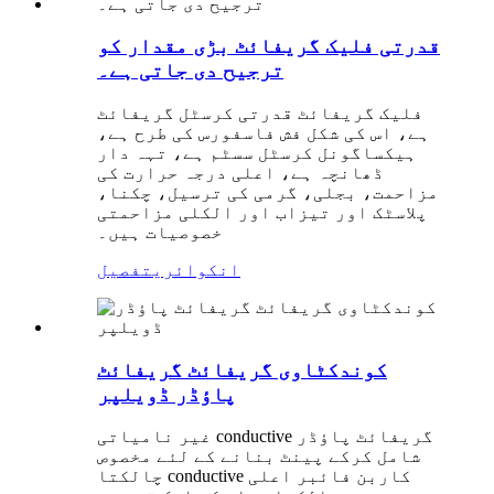
قدرتی فلیک گریفائٹ بڑی مقدار کو
ترجیح دی جاتی ہے۔
فلیک گریفائٹ قدرتی کرسٹل گریفائٹ
ہے، اس کی شکل فش فاسفورس کی طرح ہے،
ہیکساگونل کرسٹل سسٹم ہے، تہہ دار
ڈھانچہ ہے، اعلی درجہ حرارت کی
مزاحمت، بجلی، گرمی کی ترسیل، چکنا،
پلاسٹک اور تیزاب اور الکلی مزاحمتی
خصوصیات ہیں۔
انکوائری
تفصیل
کوندکٹاوی گریفائٹ گریفائٹ
پاؤڈر ڈویلپر
غیر نامیاتی conductive گریفائٹ پاؤڈر
شامل کرکے پینٹ بنانے کے لئے مخصوص
چالکتا conductive کاربن فائبر اعلی