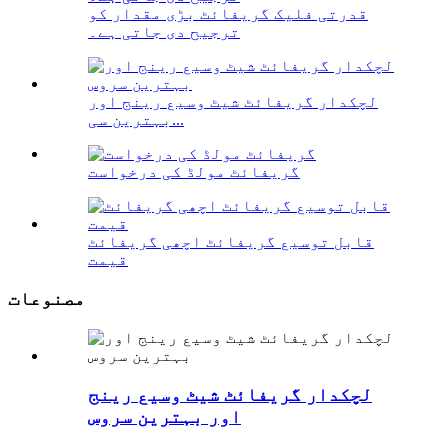
قدرتی فلیک گریفائٹ بڑی مقدار کو
ترجیح دی جاتی ہے۔
لچکدار گریفائٹ شیٹ وسیع رینج اور
بہترین سی...
گریفائٹ مولڈ کی درخواست
قابل توسیع گریفائٹ اچھی گریفائٹ
قیمت
مصنوعات
لچکدار گریفائٹ شیٹ وسیع رینج
اور بہترین سروس