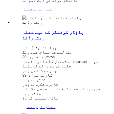
چالکتا مواد کی ایک قسم ہے.
انکوائری
تفصیل
پاؤڈر کوٹنگز کے لیے شعلہ
ریٹارڈنٹ
برانڈ: ایف آر ٹی
نکالنے کا مقام: شیڈونگ
وضاحتیں: 80mesh
استعمال کا دائرہ: شعلہ retardant مواد
چکنا کرنے والے کاسٹنگ
چاہے جگہ: جی ہاں
کاربن مواد: 99
رنگ: گرے سیاہ
ظاہری شکل: پاؤڈر
خصوصیت کی خدمت: مقدار ترجیحی علاج کے
ساتھ ہے۔
ماڈل: صنعتی گریڈ
انکوائری
تفصیل