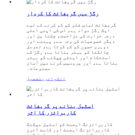
رگڑ میں گریفائٹ کا کردار
گریفائٹ لباس فلر کو کم کرنے کے لیے
ایک رگڑ مواد ہے، اس کی اپنی اعلی
درجہ حرارت کی مزاحمت، چکنا پن اور
دیگر خصوصیات کی وجہ سے، پہننے اور
دوہری حصوں کو کم کرتا ہے، تھرمل
چالکتا کو بہتر بناتا ہے، رگڑ کے
استحکام اور اینٹی چپکنے کو بہتر
بناتا ہے، اور پروسیس کرنے میں آسان
مصنوعات۔
انکوائری
تفصیل
اسٹیل بنانے پر گریفائٹ
کاربرائزر کا اثر
کاربرائزنگ ایجنٹ کو اسٹیل میکنگ
کاربرائزنگ ایجنٹ اور کاسٹ آئرن