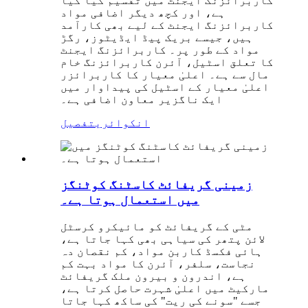
کاربرائزنگ ایجنٹ میں تقسیم کیا گیا
ہے، اور کچھ دیگر اضافی مواد
کاربرائزنگ ایجنٹ کے لیے بھی کارآمد
ہیں، جیسے بریک پیڈ ایڈیٹوز، رگڑ
مواد کے طور پر۔ کاربرائزنگ ایجنٹ
کا تعلق اسٹیل، آئرن کاربرائزنگ خام
مال سے ہے۔ اعلیٰ معیار کا کاربرائزر
اعلیٰ معیار کے اسٹیل کی پیداوار میں
ایک ناگزیر معاون اضافی ہے۔
انکوائری
تفصیل
زمینی گریفائٹ کاسٹنگ کوٹنگز
میں استعمال ہوتا ہے۔
مٹی کے گریفائٹ کو مائیکرو کرسٹل
لائن پتھر کی سیاہی بھی کہا جاتا ہے،
ہائی فکسڈ کاربن مواد، کم نقصان دہ
نجاست، سلفر، آئرن کا مواد بہت کم
ہے، اندرون و بیرون ملک گریفائٹ
مارکیٹ میں اعلیٰ شہرت حاصل کرتا ہے،
جسے "سونے کی ریت" کی ساکھ کہا جاتا