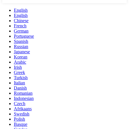
English
English
Chinese
French
German
Portuguese
Spanish
Russian
Japanese
Korean
Arabic
Irish
Greek
Turkish
Italian
Danish
Romanian
Indonesian
Czech
Afrikaans
Swedish
Polish
Basque