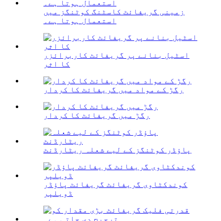
زمینی گریفائٹ کاسٹنگ کوٹنگز میں
استعمال ہوتا ہے۔
اسٹیل بنانے پر گریفائٹ کاربرائزر
کا اثر
رگڑ کے مواد میں گریفائٹ کا کردار
رگڑ میں گریفائٹ کا کردار
پاؤڈر کوٹنگز کے لیے شعلہ ریٹارڈنٹ
کوندکٹاوی گریفائٹ گریفائٹ پاؤڈر
ڈویلپر