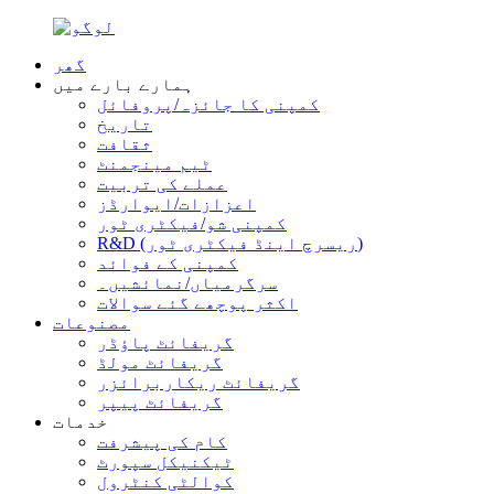
گھر
ہمارے بارے میں
کمپنی کا جائزہ/پروفائل
تاریخ
ثقافت
ٹیم مینجمنٹ
عملے کی تربیت
اعزازات/ایوارڈز
کمپنی شو/فیکٹری ٹور
R&D (ریسرچ اینڈ فیکٹری ٹور)
کمپنی کے فوائد
سرگرمیاں/نمائشیں۔
اکثر پوچھے گئے سوالات
مصنوعات
گریفائٹ پاؤڈر
گریفائٹ مولڈ
گریفائٹ ریکاربرائزر
گریفائٹ پیپر
خدمات
کام کی پیشرفت
ٹیکنیکل سپورٹ
کوالٹی کنٹرول