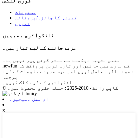
فوری لنکس
مصنوعات
کمپنی کا جائزہ/پروفائل
خبریں
انکوائری بھیجیں:
مزید جاننے کے لیے تیار ہیں۔
حتمی نتیجہ دیکھنے سے بہتر کوئی چیز نہیں ہے۔
newfun کے بارے میں جانیں اور تازہ ترین پروڈکٹ کا
نمونہ البم حاصل کریں اور صرف مزید معلومات کے لیے
پوچھا
انکوائری کے لیے کلک کریں۔
© کاپی رائٹ - 2010-2025 : جملہ حقوق محفوظ ہیں۔
ای میل بھیجیں۔
x