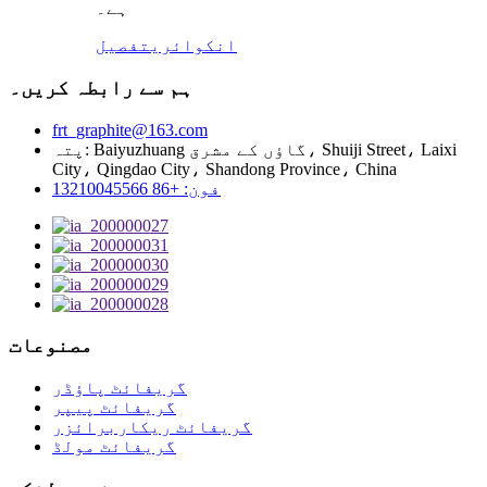
ہے۔
انکوائری
تفصیل
ہم سے رابطہ کریں۔
frt_graphite@163.com
پتہ: Baiyuzhuang گاؤں کے مشرق، Shuiji Street، Laixi
City، Qingdao City، Shandong Province، China
فون: +86 13210045566
مصنوعات
گریفائٹ پاؤڈر
گریفائٹ پیپر
گریفائٹ ریکاربرائزر
گریفائٹ مولڈ