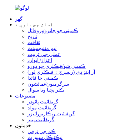
گھر
اسان جي باري ۾
ڪمپني جو جائزو/پروفائل
تاريخ
ثقافت
ٽيم مئنيجمينٽ
عملي جي تربيت
اعزاز/ ايوارڊ
ڪمپني شو/فيڪٽري جو دورو
آر اينڊ ڊي (ريسرچ ۽ فيڪٽري ٽور)
ڪمپني جا فائدا
سرگرميون/نمائشون
اڪثر پڇيا ويا سوال
مصنوعات
گريفائيٽ پائوڊر
گريفائيٽ مولڊ
گريفائيٽ ريڪاربورائيزر
گريفائيٽ پيپر
خدمتون
ڪم جي ترقي
ٽيڪنيڪل سپورٽ