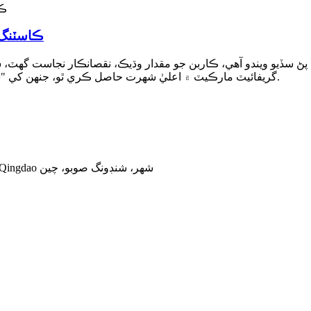
ڪاسٽنگ ڪ
 سڏيو ويندو آهي، ڪاربن جو مقدار وڌيڪ، نقصانڪار نجاست گهٽ، سل
گريفائيٽ مارڪيٽ ۾ اعليٰ شهرت حاصل ڪري ٿو، جنهن کي "سون جي ريت" جي شهرت جي نالي سان سڃاتو وڃي ٿو.
ائڊريس: Baiyuzhuang ڳوٺ جي اوڀر، Shuiji گهٽي، Laixi شهر، Qingdao شهر، شنڊونگ صوبو، چين