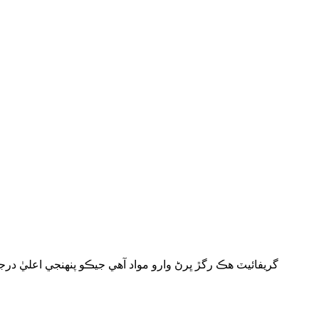
گريفائيٽ هڪ رگڙ ڀرڻ وارو مواد آهي جيڪو پنهنجي اعليٰ د