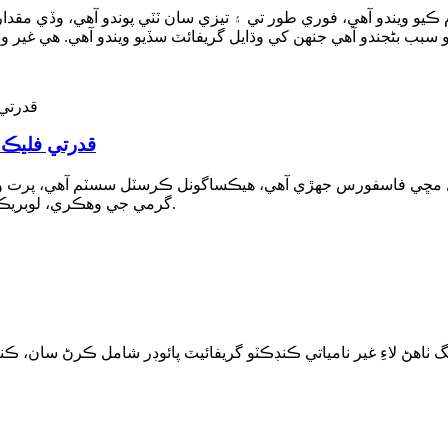
يو ويندو آهي، فوري طور تي ۽ تيزي سان ٽٽي پوندو آهي، وڏي مقدار
قدرتي فليڪ 
مڇي فاسفورس جهڙي آهي، هيڪساگونل ڪرسٽل سسٽم آهي، پرت وارو 
گرمي جي وهڪري، لوبريڪيشن، پلاسٽڪ ۽ تيزاب ۽ الڪلي مزاحمتي خاصيتون آهن.