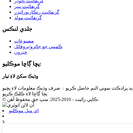
گريفائيٽ پائوڊر
گريفائيٽ پيپر
گريفائيٽ ريڪاربورائيزر
گريفائيٽ مولڊ
جلدي لنڪس
مصنوعات
ڪمپني جو جائزو/پروفائل
خبرون
پڇا ڳاڇا موڪليو:
وڌيڪ سکڻ لاءِ تيار
ديد پراڊڪٽ نموني البم حاصل ڪريو ۽ صرف وڌيڪ معلومات لاءِ پڇيو
پڇا ڳاڇا لاءِ ڪلڪ ڪريو
© ڪاپي رائيٽ - 2010-2025: سڀ حق محفوظ آهن.
اي ميل موڪليو
x