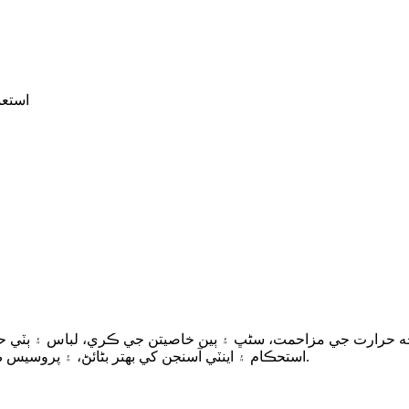
استعم
رجه حرارت جي مزاحمت، سڻڀ ۽ ٻين خاصيتن جي ڪري، لباس ۽ ٻٽي حصن
استحڪام ۽ اينٽي آسنجن کي بهتر بڻائڻ، ۽ پروسيس ڪرڻ ۾ آسان شين کي گهٽائڻ لاءِ رگڙ ڀرڻ وارو مواد آهي.