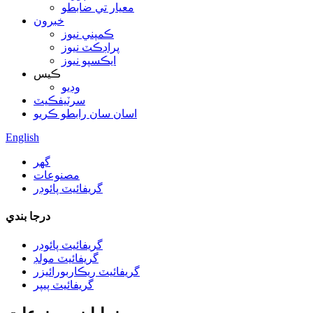
معيار تي ضابطو
خبرون
ڪمپني نيوز
پراڊڪٽ نيوز
ايڪسپو نيوز
ڪيس
وڊيو
سرٽيفڪيٽ
اسان سان رابطو ڪريو
English
گھر
مصنوعات
گريفائيٽ پائوڊر
درجا بندي
گريفائيٽ پائوڊر
گريفائيٽ مولڊ
گريفائيٽ ريڪاربورائيزر
گريفائيٽ پيپر