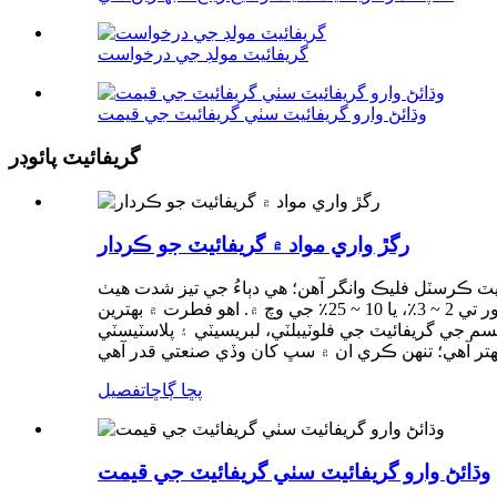
گريفائيٽ مولڊ جي درخواست
وڌائڻ وارو گريفائيٽ سٺي گريفائيٽ جي قيمت
گريفائيٽ پائوڊر
رگڙ واري مواد ۾ گريفائيٽ جو ڪردار
جي مزاحمتي لوبريڪٽنگ مواد جي طور تي، ڪم ڪندڙ گرمي پد 200-2000°، فليڪ گريفائيٽ ڪرسٽل فليڪ وانگر آهن؛ هي دٻاءُ جي تيز شدت هيٺ
ميٽامورفڪ آهي، وڏي پيماني تي ۽ نفيس پيماني تي آهن. هن قسم جي گريفائيٽ معدنيات گهٽ گريڊ جي خاصيت آهي، عام طور تي 2 ~ 3٪، يا 10 ~ 25٪ جي وچ ۾. اهو فطرت ۾ بهترين
 جي گريفائيٽ جي فلوٽيبلٽي، لبريسيٽي ۽ پلاسٽيسٽي
پڇا ڳاڇا
تفصيل
وڌائڻ وارو گريفائيٽ سٺي گريفائيٽ جي قيمت