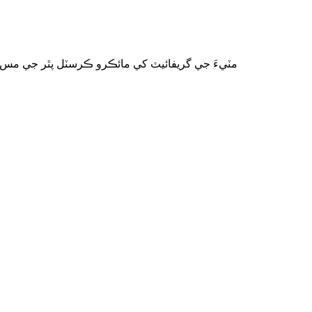
مٽيءَ جي گريفائيٽ کي مائڪرو ڪرسٽل پٿر جي مس پڻ