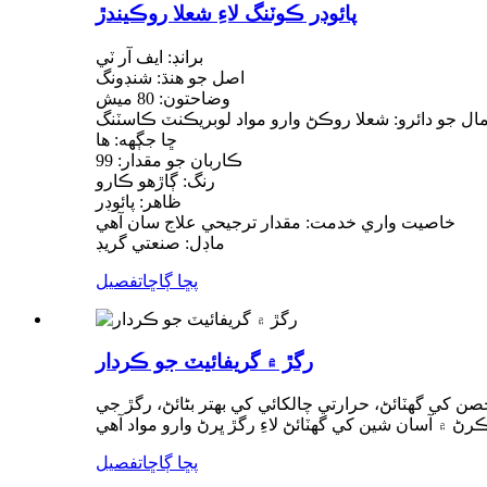
پائوڊر ڪوٽنگ لاءِ شعلا روڪيندڙ
برانڊ: ايف آر ٽي
اصل جو هنڌ: شنڊونگ
وضاحتون: 80 ميش
ال جو دائرو: شعلا روڪڻ وارو مواد لوبريڪنٽ ڪاسٽنگ
ڇا جڳهه: ها
ڪاربان جو مقدار: 99
رنگ: ڳاڙهو ڪارو
ظاهر: پائوڊر
خاصيت واري خدمت: مقدار ترجيحي علاج سان آهي
ماڊل: صنعتي گريڊ
پڇا ڳاڇا
تفصيل
رگڙ ۾ گريفائيٽ جو ڪردار
 کي گهٽائڻ، حرارتي چالکائي کي بهتر بڻائڻ، رگڙ جي
پڇا ڳاڇا
تفصيل