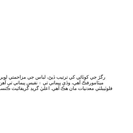
فلوٽيبلٽي معدنيات مان هڪ آهي. اعليٰ گريڊ گريفائيٽ ڪ