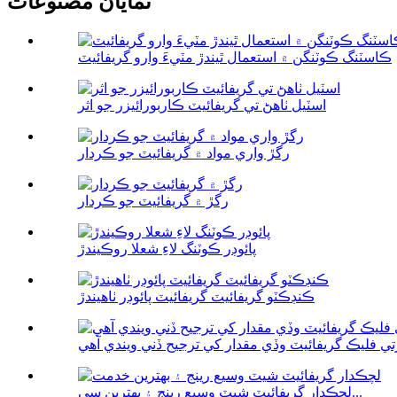
نمايان مصنوعات
ڪاسٽنگ ڪوٽنگن ۾ استعمال ٿيندڙ مٽيءَ وارو گريفائيٽ
اسٽيل ٺاهڻ تي گريفائيٽ ڪاربورائيزر جو اثر
رگڙ واري مواد ۾ گريفائيٽ جو ڪردار
رگڙ ۾ گريفائيٽ جو ڪردار
پائوڊر ڪوٽنگ لاءِ شعلا روڪيندڙ
ڪنڊڪٽو گريفائيٽ گريفائيٽ پائوڊر ٺاهيندڙ
تي فليڪ گريفائيٽ وڏي مقدار کي ترجيح ڏني ويندي آهي
لچڪدار گريفائيٽ شيٽ وسيع رينج ۽ بهترين سي...