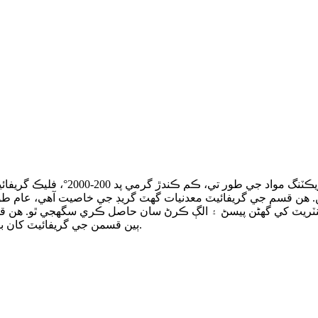
رگڙ جي کوٽائي کي ترتيب ڏيڻ، لباس 
نسنٽريٽ کي گھڻن پيسڻ ۽ الڳ ڪرڻ سان حاصل ڪري سگهجي ٿو. هن قسم
ٻين قسمن جي گريفائيٽ کان بهتر آهي؛ تنهن ڪري ان ۾ سڀ کان وڏي صنعتي قدر آهي.