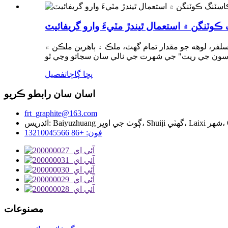
وٽنگن ۾ استعمال ٿيندڙ مٽيءَ وارو گريفائيٽ
فر، لوهه جو مقدار تمام گهٽ، ملڪ ۽ ٻاهرين ملڪن ۾
پڇا ڳاڇا
تفصيل
اسان سان رابطو ڪريو
frt_graphite@163.com
فون: +86 13210045566
مصنوعات