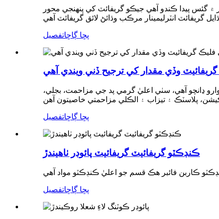
 ۾ گئس پيدا ڪندو آهي جيڪو گريفائٽ کي پنهنجي محور
پڇا ڳاڇا
تفصيل
گريفائيٽ وڏي مقدار کي ترجيح ڏني ويندي آهي
ڍانچو آهي، سٺي اعليٰ گرمي پد جي مزاحمت، بجلي،
پڇا ڳاڇا
تفصيل
ڪنڊڪٽو گريفائيٽ گريفائيٽ پائوڊر ٺاهيندڙ
پڇا ڳاڇا
تفصيل