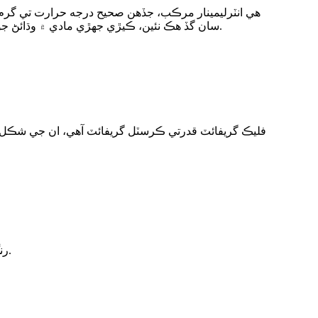
هي انٽرليمينار مرڪب، جڏهن صحيح درجه حرارت تي گرم ڪ
سان گڏ هڪ نئين، ڪيڙي جهڙي مادي ۾ وڌائڻ جو سبب بڻجندو آهي جنهن کي وڌايل گريفائٽ سڏيو ويندو آهي. هي غير وڌايل گريفائٽ انٽرليمينار مرڪب وڌائڻ لائق گريفائٽ آهي.
فليڪ گريفائٽ قدرتي ڪرسٽل گريفائٽ آهي، ان جي شڪل 
رنگ ٺاهڻ لاءِ غير نامياتي ڪنڊڪٽو گريفائيٽ پائوڊر شامل ڪرڻ سان، ڪنڊڪٽو ڪاربن فائبر هڪ قسم جو اعليٰ ڪنڊڪٽو مواد آهي.