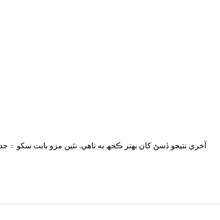
آخري نتيجو ڏسڻ کان بهتر ڪجھ به ناهي. نئين مزو بابت سکو ۽ ج