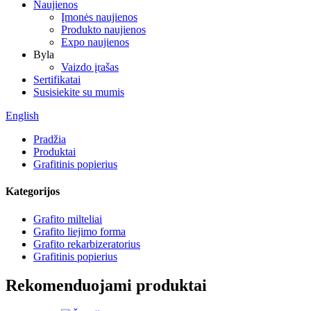
Naujienos
Įmonės naujienos
Produkto naujienos
Expo naujienos
Byla
Vaizdo įrašas
Sertifikatai
Susisiekite su mumis
English
Pradžia
Produktai
Grafitinis popierius
Kategorijos
Grafito milteliai
Grafito liejimo forma
Grafito rekarbizeratorius
Grafitinis popierius
Rekomenduojami produktai