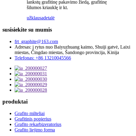
lankstų grafitinę pakavimo žiedą, grafitinę
šilumos kriauklę ir kt.
užklausa
detalė
susisiekite su mumis
frt_graphite@163.com
Adresas: į rytus nuo Baiyuzhuang kaimo, Shuiji gatvė, Laixi
miestas, Čingdao miestas, Šandongo provincija, Kinija
Telefonas: +86 13210045566
produktai
Grafito milteliai
Grafitinis popierius
Grafito rekarbizeratorius
Grafito liejimo forma