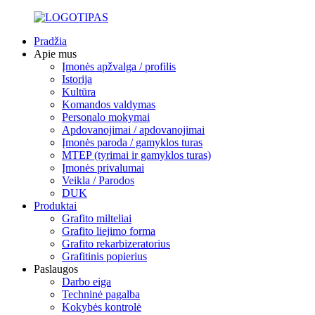
Pradžia
Apie mus
Įmonės apžvalga / profilis
Istorija
Kultūra
Komandos valdymas
Personalo mokymai
Apdovanojimai / apdovanojimai
Įmonės paroda / gamyklos turas
MTEP (tyrimai ir gamyklos turas)
Įmonės privalumai
Veikla / Parodos
DUK
Produktai
Grafito milteliai
Grafito liejimo forma
Grafito rekarbizeratorius
Grafitinis popierius
Paslaugos
Darbo eiga
Techninė pagalba
Kokybės kontrolė