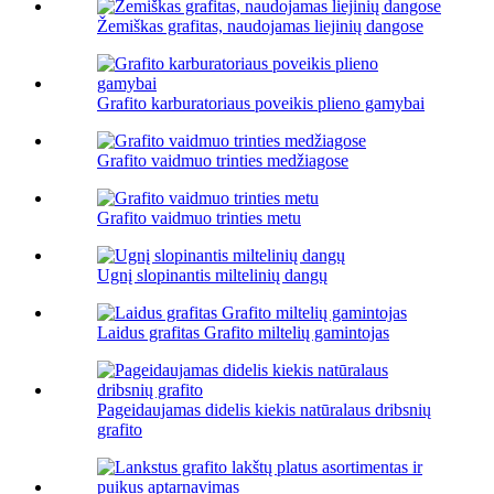
Žemiškas grafitas, naudojamas liejinių dangose
Grafito karburatoriaus poveikis plieno gamybai
Grafito vaidmuo trinties medžiagose
Grafito vaidmuo trinties metu
Ugnį slopinantis miltelinių dangų
Laidus grafitas Grafito miltelių gamintojas
Pageidaujamas didelis kiekis natūralaus dribsnių
grafito