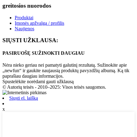
greitosios nuorodos
Produktai
Įmonės apžvalga / profilis
Naujienos
SIŲSTI UŽKLAUSA:
PASIRUOŠĘ SUŽINOKTI DAUGIAU
Nėra nieko geriau nei pamatyti galutinį rezultatą. Sužinokite apie
„newfun“ ir gaukite naujausią produktų pavyzdžių albumą. Ką tik
paprašiau daugiau informacijos.
Spustelėkite norėdami gauti užklausą
© Autorių teisės - 2010–2025: Visos teisės saugomos.
Siųsti el. laišką
x