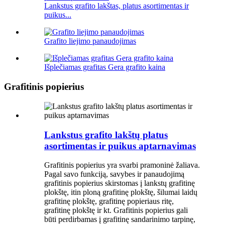
Lankstus grafito lakštas, platus asortimentas ir
puikus...
Grafito liejimo panaudojimas
Išplečiamas grafitas Gera grafito kaina
Grafitinis popierius
Lankstus grafito lakštų platus
asortimentas ir puikus aptarnavimas
Grafitinis popierius yra svarbi pramoninė žaliava.
Pagal savo funkciją, savybes ir panaudojimą
grafitinis popierius skirstomas į lankstų grafitinę
plokštę, itin ploną grafitinę plokštę, šilumai laidų
grafitinę plokštę, grafitinę popieriaus ritę,
grafitinę plokštę ir kt. Grafitinis popierius gali
būti perdirbamas į grafitinę sandarinimo tarpinę,