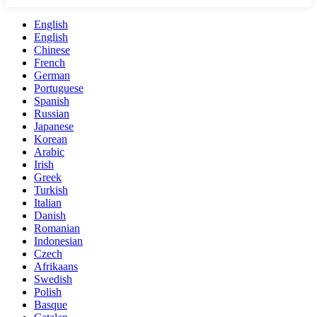
English
English
Chinese
French
German
Portuguese
Spanish
Russian
Japanese
Korean
Arabic
Irish
Greek
Turkish
Italian
Danish
Romanian
Indonesian
Czech
Afrikaans
Swedish
Polish
Basque